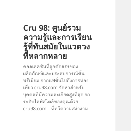
Cru 98: ศูนย์รวม
ความรู้และการเรียน
รู้ที่ทันสมัยในแวดวง
ที่หลากหลาย
คอลเลคชันที่ถูกคัดสรรของ
ผลิตภัณฑ์และประสบการณ์ชั้น
พรีเมียม จากแฟชั่นไปถึงการท่อง
เที่ยว cru98.com จัดหาสำหรับ
บุคคลที่มีความละเอียดสูงที่สุด ยก
ระดับไลฟ์สไตล์ของคุณด้วย
cru98.com – ที่ทวีความสง่างาม