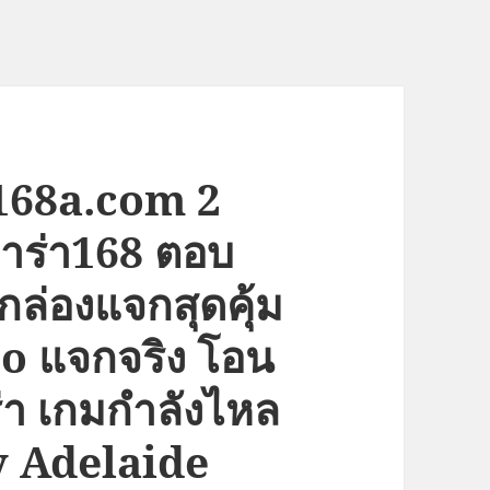
168a.com 2
าร่า168 ตอบ
กล่องแจกสุดคุ้ม
o แจกจริง โอน
ร่า เกมกำลังไหล
y Adelaide