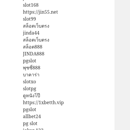
slot168
https://jin55.net
slot99
สล็อตเว็บตรง
jinda44
สล็อตเว็บตรง
สล็อต888
JINDA888
pgslot
พุซซี่888
บาคาร่า
slotxo
slotpg
ดูหนังโป๊
https://1xbetth.vip
pgslot
allbet24
pg slot