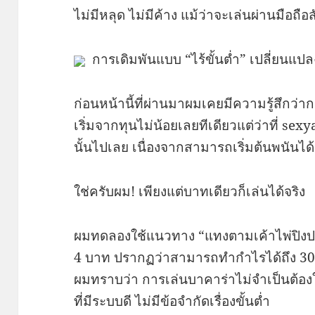
ไม่มีหลุด ไม่มีค้าง แม้ว่าจะเล่นผ่านมือ
การเดิมพันแบบ “ไร้ขั้นต่ำ” เปลี่ยนแ
ก่อนหน้านี้ที่ผ่านมาผมเคยมีความรู้สึกว่า
เริ่มจากทุนไม่น้อยเลยทีเดียวแต่ว่าที่ s
นั้นไปเลย เนื่องจากสามารถเริ่มต้นพนันได้
ใช่ครับผม! เพียงแต่บาทเดียวก็เล่นได้จริง
ผมทดลองใช้แนวทาง “แทงตามเค้าไพ่ปิงปอ
4 บาท ปรากฏว่าสามารถทำกำไรได้ถึง 300 
ผมทราบว่า การเล่นบาคาร่าไม่จำเป็นต้อง
ที่มีระบบดี ไม่มีข้อจำกัดเรื่องขั้นต่ำ