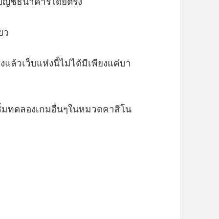
ีบัญชีธนาคารโดยตรง
ียว
แล้วเว็บแห่งนี้ไม่ได้มีเพียงแค่บา
เริ่มทดลองเกมอื่นๆในหมวดคาสิโน