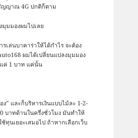
ถือสัญญาณ 4G ปกติก็ตาม
ปลงมุมมองผมไปเลย
การเล่นบาคาร่าให้ได้กำไร จะต้อง
exyauto168 ผมได้เปลี่ยนแปลงมุมมอง
แค่ 1 บาท แค่นั้น
ง” และก็บริหารเงินแบบไม้ละ 1-2-
บาทด้านในครึ่งชั่วโมง มันทำให้
ใช้ทุนเยอะเสมอไป ถ้าหากเลือกเว็บ