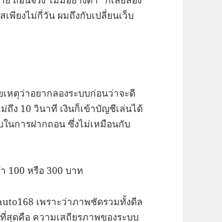
นง่าย ถอนจริง ไม่มีอย่างต่ำ” ก็เลยลอง
เพียงไม่กี่วัน ผมถึงกับเปลี่ยนเว็บ
้วยเหตุว่าอยากลองระบบก่อนว่าจะดี
ถึง 10 วินาที เงินก็เข้าบัญชีเล่นได้
รับในการฝากถอน ซึ่งไม่เหมือนกับ
ต่ำ 100 หรือ 300 บาท
auto168 เพราะว่าภาพชัดรวมทั้งดีล
ใจที่สุดคือ ความเสถียรภาพของระบบ