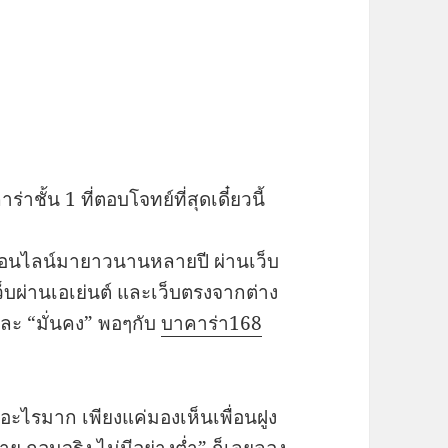
ชั้น 1 ที่ตอบโจทย์ที่สุดเดี๋ยวนี้
นออนไลน์มายาวนานหลายปี ผ่านเว็บ
 เว็บผ่านเอเย่นต์ และเว็บตรงจากต่าง
 และ “มั่นคง” พอๆกับ
บาคาร่า168
ะไรมาก เพียงแค่มองเห็นเพื่อนฝูง