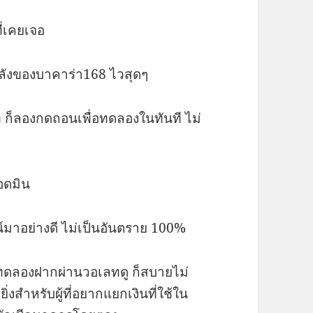
ี่เคยเจอ
รคลังของบาคาร่า168 ไวสุดๆ
ก็ลองกดถอนเพื่อทดลองในทันที ไม่
อดมิน
ซน์มาอย่างดี ไม่เป็นอันตราย 100%
มทดลองฝากผ่านวอเลทดู ก็สบายไม่
สำหรับผู้ที่อยากแยกเงินที่ใช้ใน