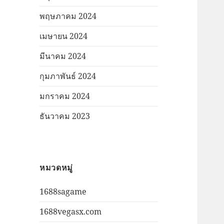
พฤษภาคม 2024
เมษายน 2024
มีนาคม 2024
กุมภาพันธ์ 2024
มกราคม 2024
ธันวาคม 2023
หมวดหมู่
1688sagame
1688vegasx.com