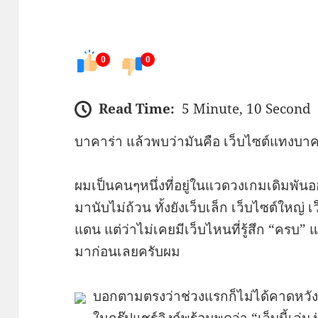
0
0
Read Time:
5 Minute, 10 Second
บาคาร่า แล้วพบว่ามันคือ เว็บไซต์แทงบาคาร่า
ผมเป็นคนๆหนึ่งที่อยู่ในแวดวงเกมเดิมพั
มานับไม่ถ้วน ทั้งยังเว็บเล็ก เว็บไซต์ใหญ่
แดน แต่ว่าไม่เคยมีเว็บไหนที่รู้สึก “ครบ”
มาก่อนเลยครับผม
บอกตามตรงว่าช่วงแรกก็ไม่ได้คาดหวังอ