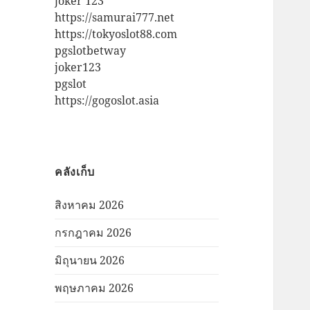
joker 123
https://samurai777.net
https://tokyoslot88.com
pgslotbetway
joker123
pgslot
https://gogoslot.asia
คลังเก็บ
สิงหาคม 2026
กรกฎาคม 2026
มิถุนายน 2026
พฤษภาคม 2026