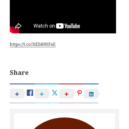
https://t.co/3iEbR8SFaE
Share