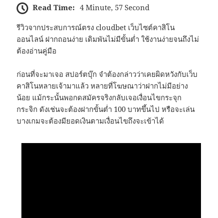
Read Time:
4 Minute, 57 Second
รีวิวจากประสบการณ์ตรง cloudbet เว็บไซต์คาสิโน
ออนไลน์ ฝากถอนง่าย เดิมพันไม่มีขั้นต่ำ ใช้งานง่ายจนถึงไม่
ต้องอ่านคู่มือ
ก่อนที่จะมาเจอ สปอร์ตบุ๊ก จำต้องกล่าวว่าเคยผิดหวังกับเว็บ
คาสิโนหลายเจ้ามาแล้ว หลายที่โฆษณาว่าฝากไม่มีอย่าง
น้อย แม้กระนั้นพอกดสมัครจริงกลับเจอเงื่อนไขกระจุก
กระจิก ดังเช่นจะต้องฝากขั้นต่ำ 100 บาทขึ้นไป หรือจะเล่น
บางเกมจะต้องมียอดเงินตามเงื่อนไขถึงจะเข้าได้