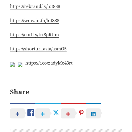
https://rebrand.ly/lot888
https://wow.in.th/lot888
https://cutt.ly/Irt8pRUm
https://shorturl.asia/asmO5
https://t.co/zadyMe43rt
Share