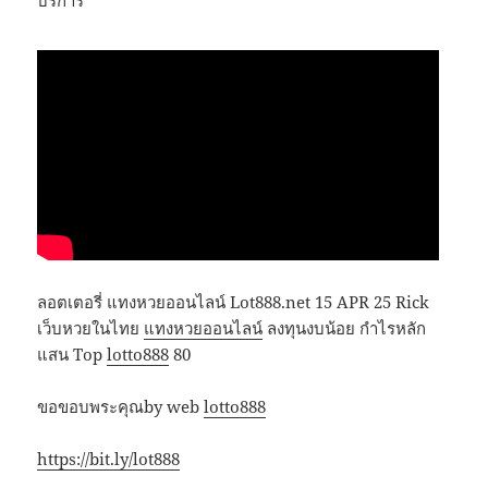
บริการ
ลอตเตอรี่ แทงหวยออนไลน์ Lot888.net 15 APR 25 Rick
เว็บหวยในไทย
แทงหวยออนไลน์
ลงทุนงบน้อย กำไรหลัก
แสน Top
lotto888
80
ขอขอบพระคุณby web
lotto888
https://bit.ly/lot888