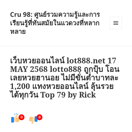
Cru 98: ศูนย์รวมความรู้และการ
เรียนรู้ที่ทันสมัยในแวดวงที่หลาก
หลาย
เมนู
และวิด
เจ็ต
เว็บหวยออนไลน์ lot888.net 17
MAY 2568 lotto888 ถูกปุ้บ โอน
เลยหวยฮานอย ไม่มีขั่นต่ำบาทละ
1,200 แทงหวยออนไลน์ ลุ้นรวย
ได้ทุกวัน Top 79 by Rick
0
0