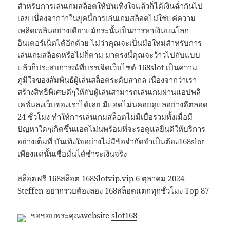
สำหรับการเล่นเกมสล็อตให้บันเทิงใจแล้วก็ได้เงินฉ่ำกันไป
เลย เนื่องจากว่าในยุคนี้การเล่นเกมสล็อตไม่ใช่แค่ความ
เพลิดเพลินอย่างเดียวแม้กระนั้นเป็นการหาเงินบนโลก
อินเตอร์เน็ตได้อีกด้วย ไม่ว่าคุณจะเป็นมือใหม่สำหรับการ
เล่นเกมสล็อตหรือไม่ก็ตาม มาตรงนี้คุณจะว้าวไปกับแบบ
แล้วก็ประสบการณ์ที่บรรเจิดเว็บไซต์ 168slot เป็นความ
ภูมิใจของสัมพันธ์ผู้เล่นสล็อตระดับสากล เนื่องจากว่าเรา
สร้างสิทธิพิเศษดีๆให้กับผู้เล่นสามารถเล่นเกมผ่านแอปพลิ
เคชั่นลงเว็บของเราได้เลย มีแอดไม่นคอยดูแลอย่างดีตลอด
24 ชั่วโมง ทำให้การเล่นเกมสล็อตไม่มีเบื่อรวมทั้งเมื่อมี
ปัญหาใดๆเกิดขึ้นแอดไม่นพร้อมที่จะรอดูแลยินดีให้บริการ
อย่างเต็มที่ บันเทิงใจอย่างไม่มีข้อจำกัดจำเป็นต้อง168slot
เพียงแค่นั้นเชื่อมั่นได้ชำระเงินจริง
สล็อตฟรี 168สล็อต 168Slotvip.vip 6 ตุลาคม 2024
Steffen อยากรวยต้องลอง 168สล็อตแตกทุกชั่วโมง Top 87
ขอขอบพระคุณwebsite
slot168