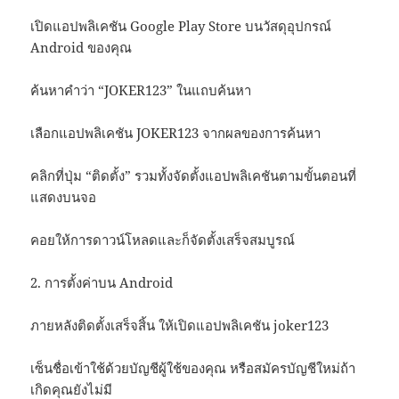
เปิดแอปพลิเคชัน Google Play Store บนวัสดุอุปกรณ์
Android ของคุณ
ค้นหาคำว่า “JOKER123” ในแถบค้นหา
เลือกแอปพลิเคชัน JOKER123 จากผลของการค้นหา
คลิกที่ปุ่ม “ติดตั้ง” รวมทั้งจัดตั้งแอปพลิเคชันตามขั้นตอนที่
แสดงบนจอ
คอยให้การดาวน์โหลดและก็จัดตั้งเสร็จสมบูรณ์
2. การตั้งค่าบน Android
ภายหลังติดตั้งเสร็จสิ้น ให้เปิดแอปพลิเคชัน joker123
เซ็นชื่อเข้าใช้ด้วยบัญชีผู้ใช้ของคุณ หรือสมัครบัญชีใหม่ถ้า
เกิดคุณยังไม่มี