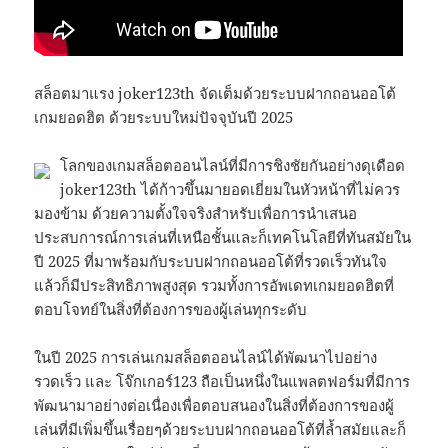
สล็อตมาแรง joker123th จัดเต็มด้วยระบบฝากถอนออโต้
เกมยอดฮิต ด้วยระบบใหม่ปัจจุบันปี 2025
โลกของเกมสล็อตออนไลน์ที่มีการชิงชัยกันอย่างดุเดือด
joker123th ได้ก้าวขึ้นมายอดเยี่ยมในหัวหน้าที่ไม่ควร
มองข้าม ด้วยความตั้งใจจริงสำหรับเพื่อการนำเสนอ
ประสบการณ์การเล่นที่เหนือชั้นและก็เทคโนโลยีที่ทันสมัยใน
ปี 2025 ที่มาพร้อมกับระบบฝากถอนออโต้ที่รวดเร็วทันใจ
แล้วก็มีประสิทธิภาพสูงสุด รวมทั้งการอัพเดทเกมยอดฮิตที่
ตอบโจทย์ในสิ่งที่ต้องการของผู้เล่นทุกระดับ
ในปี 2025 การเล่นเกมสล็อตออนไลน์ได้พัฒนาไปอย่าง
รวดเร็ว และ โจ๊กเกอร์123 ถือเป็นหนึ่งในแพลตฟอร์มที่มีการ
พัฒนามาอย่างต่อเนื่องเพื่อตอบสนองในสิ่งที่ต้องการของผู้
เล่นที่มีเพิ่มขึ้นเรื่อยๆด้วยระบบฝากถอนออโต้ที่ล้ำสมัยและก็