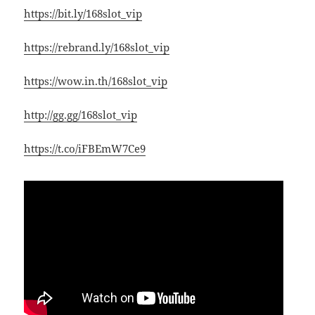
https://bit.ly/168slot_vip
https://rebrand.ly/168slot_vip
https://wow.in.th/168slot_vip
http://gg.gg/168slot_vip
https://t.co/iFBEmW7Ce9