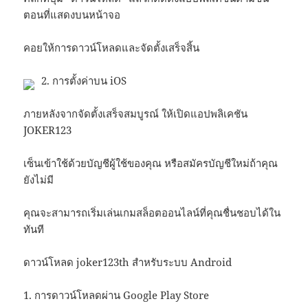
ตอนที่แสดงบนหน้าจอ
คอยให้การดาวน์โหลดและจัดตั้งเสร็จสิ้น
2. การตั้งค่าบน iOS
ภายหลังจากจัดตั้งเสร็จสมบูรณ์ ให้เปิดแอปพลิเคชัน
JOKER123
เซ็นเข้าใช้ด้วยบัญชีผู้ใช้ของคุณ หรือสมัครบัญชีใหม่ถ้าคุณ
ยังไม่มี
คุณจะสามารถเริ่มเล่นเกมสล็อตออนไลน์ที่คุณชื่นชอบได้ใน
ทันที
ดาวน์โหลด joker123th สำหรับระบบ Android
1. การดาวน์โหลดผ่าน Google Play Store