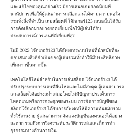
และแก้ไขของคุณอย่างเร็ว มีการเสนอเกมยอดนิยมที่
นานัปการเพื่อให้ผู้เล่นสามารถเลือกเล่นได้ตามความพอใจ
รวมทั้งสิ่งที่จำเป็น เกมสล็อตที่ โจ๊กเกอร์123 เสนอนั้นได้รับ
การคัดเลือกมาอย่างยอดเยี่ยมเพื่อให้ผู้เล่นได้รับ
ประสบการณ์การเล่นที่ดีเยี่ยมที่สุด
ในปี 2025 โจ๊กเกอร์123 ได้อัพเดทระบบใหม่ที่นำสมัยที่จะ
ตอบสนองสิ่งที่จำเป็นของผู้เล่นรวมทั้งทำให้มีประสิทธิภาพ
เพิ่มมากขึ้นมากขึ้น
เทคโนโลยีใหม่สำหรับในการเล่นสล็อต โจ๊กเกอร์123 ได้
ปรับปรุงระบบการเล่นที่ลื่นไหลและไม่มีสะดุด ผู้เล่นสามารถ
เล่นสล็อตได้อย่างสม่ำเสมอโดยไม่มีปัญหาประเด็นการ
โหลดเกมหรือการกระตุกของระบบ การจัดการบัญชีของ
สล็อตโจ๊กเกอร์123 ได้รับการอัพเดทให้มีความทันสมัยรวม
ทั้งใช้งานง่าย ผู้เล่นสามารถจัดแจงบัญชีของตนเองได้อย่าง
สะดวก รวมถึงการวิเคราะห์ประวัติการเล่นและก็การทำ
ธุรกรรมทางด้านการเงิน