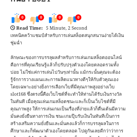
0
0
0
0
Read Time:
5 Minute, 2 Second
เทคนิคคว้าแชมป์สำหรับการเล่นสล็อตสนุกสนานง่ายได้เงิน
ชุ่มฉ่ำ
ลักษณะของการบรรลุผลสำหรับการเล่นเกมสล็อตออนไลน์
คือการที่คุณเรียนรู้แล้วก็ปรับปรุงตัวเองโดยตลอดรวมทั้ง
บ่อย ไม่ใช่แค่การเล่นไปวันๆเท่านั้น แม้กระนั้นคุณจะต้อง
รู้จักการวางแผนและการผลิตแนวทางดีๆให้กับตัวคุณเอง
โดยเฉพาะอย่างยิ่งการเลือกเว็บที่มีคุณภาพสูงอย่างเว็บ
slot168 ซึ่งตรงนี้คือเว็บไซต์ที่จะทำให้ท่านได้รับเงินรางวัล
ในทันที เมื่อคุณเล่นเกมสล็อตชนะและก็เป็นเว็บไซต์ที่มี
คุณภาพสูง ให้การเล่นเกมเป็นเรื่องที่ง่ายแล้วก็ตื่นเต้นมีความ
มั่นคงยั่งยืนทางการเงิน ชนะเกมปุ๊บรับเงินในทันทีเป็นการ
สร้างเสริมความยั่งยืนและมั่นคงแล้วก็การบรรลุผลในการ
ศึกษาและก็พัฒนาตัวเองโดยตลอด ไปดูกันเลยดีกว่าว่าการ