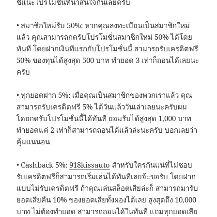
ชี้แนะโปรโมชั่นที่น่าสนใจกันเลยครับ
• สมาชิกใหม่รับ 50%: หากคุณลงทะเบียนเป็นสมาชิกใหม่
แล้ว คุณสามารถกดรับโปรโมชั่นสมาชิกใหม่ 50% ได้โดย
ทันที โดยฝากเงินทีแรกกับโปรโมชั่นนี้ สามารถรับเครดิตฟรี
50% ของทุนได้สูงสุด 500 บาท ทำยอด 3 เท่าก็ถอนได้เลยนะ
ครับ
• ทุกยอดฝาก 5%: เมื่อคุณเป็นสมาชิกของพวกเราแล้ว คุณ
สามารถรับเครดิตฟรี 5% ได้วันแล้ววันเล่าเลยนะครับผม
โดยกดรับโปรโมชั่นนี้ได้ทันที ยอมรับได้สูงสุด 1,000 บาท
ทำยอดแค่ 2 เท่าก็สามารถถอนได้แล้วล่ะนะครับ บอกเลยว่า
คุ้มแน่นอน
• Cashback 5%:
918kissauto
สำหรับใครกันแน่ที่ไม่ชอบ
รับเครดิตฟรีก็สามารถเริ่มเล่นได้ทันทีเลยจ้ะขอรับ โดยฝาก
แบบไม่รับเครดิตฟรี ถ้าคุณเล่นสล็อตเสียล่ะก็ สามารถมารับ
ยอดเสียคืน 10% ของยอดเสียทั้งผองได้เลย สูงสุดถึง 10,000
บาท ไม่ต้องทำยอด สามารถถอนได้ในทันที แถมทุกยอดเสีย