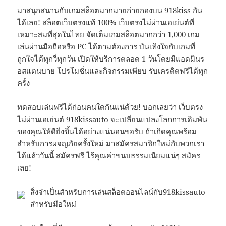
มาสนุกสนานกับเกมสล็อตมากมายก่ายกองบน 918kiss กัน
ได้เลย! สล็อตเว็บตรงแท้ 100% เว็บตรงไม่ผ่านเอเย่นต์ที่
เหมาะสมที่สุดในไทย จัดเต็มเกมสล็อตมากกว่า 1,000 เกม
เล่นผ่านมือถือหรือ PC ได้ตามต้องการ บันเทิงใจกับเกมที่
ถูกใจได้ทุกวี่ทุกวัน เปิดให้บริการตลอด 1 วันโดยมีแอดมินร
อสแตนบาย โปรโมชั่นและกิจกรรมเพียบ รับเครดิตฟรีได้ทุก
ครั้ง
ทดสอบเล่นฟรีได้ก่อนคนใดกันแน่ด้วย! บอกเลยว่า เว็บตรง
ไม่ผ่านเอเย่นต์ 918kissauto จะเปลี่ยนแปลงโลกการเดิมพัน
ของคุณให้ดียิ่งขึ้นได้อย่างแน่นอนขอรับ ถ้าเกิดคุณพร้อม
สำหรับการผจญภัยครั้งใหม่ มาสมัครสมาชิกใหม่กับพวกเรา
ได้แล้ววันนี้ สมัครฟรี ไร้คุณค่าขนบธรรมเนียมแน่ๆ สมัคร
เลย!
สิ่งจำเป็นสำหรับการเล่นสล็อตออนไลน์กับ918kissauto
สำหรับมือใหม่