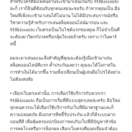
สำหรับใครที่มีแพลนลานจะเข้ามาเล่นเกมกับ 918kissauto
ล่ะก็ เราก็ยินดีต้อนรับทุกคนเลยนะขอรับ ถ้าหากคุณเป็น มือ
ใหม่ที่เพิ่งจะเข้ามาเล่นได้ไม่นาน ไม่ได้มีประสบการณ์หรือ
วิชาความรู้สำหรับการเล่นสล็อตออนไลน์มาก่อน และ
918kissauto เว็บตรงเป็นเว็บไซต์แรกของคุณ ก็ไม่จำเป็นที่
จะต้องมาวิตกกังวลหรือกลุ้มใจเลยจ้าครับ เพราะว่าในพาร์
ทนี้
ผมจะมาเสนอแนะสิ่งสำคัญที่คุณจะต้องรู้เมื่อเข้ามาเล่น
สล็อตออนไลน์ทีแรก ค้ำประกันเลยว่า คุณจะได้โอกาสใน
การทำเงินได้มากขึ้น รวมทั้งเปลี่ยนเป็นผู้เล่นมือโปรได้อย่าง
ไม่ต้องสงสัย
• เลือกเว็บตรงเท่านั้น: การเลือกใช้บริการกับพวกเรา
918kissauto ถือเป็นการเริ่มที่ดีแบบสุดๆเลยล่ะครับ มือใหม่
ทุกคนควรจะได้เลือกใช้บริการกับเว็บที่มีมาตรฐานและก็
ความปลอดภัย มีเอกสารสิทธิ์รับประกัน แล้วก็มีระบบฝาก
ถอนที่ดี เพื่อคุ้มครองปกป้องการพบกับเว็บที่มีปัญหาหัวข้อ
การคดโกงหรือการล็อกผล เลือกเว็บตรงที่ยอดเยี่ยมจำต้อง