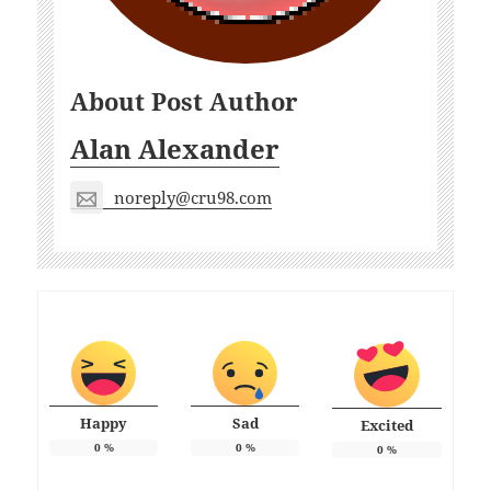
About Post Author
Alan Alexander
noreply@cru98.com
Happy
Sad
Excited
0
%
0
%
0
%