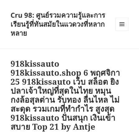
Cru 98: ศูนย์รวมความรู้และการ
เรียนรู้ที่ทันสมัยในแวดวงที่หลาก
หลาย
เมนู
และวิด
เจ็ต
918kissauto
918kissauto.shop 6 พฤศจิกา
25 918kissauto เว็บ สล็อต ยิง
ปลาเจ้าใหญ่ที่สุดในไทย หมุน
กงล้อสุลต่าน รับทอง ลื่นไหล ไม่
สะดุด รวมเกมที่ทำกำไร สูงสุด
918kissauto ปั่นสนุก เงินเข้า
สบาย Top 21 by Antje