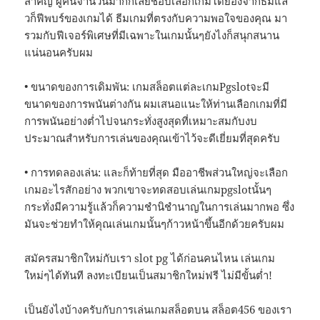
สำคัญ ผู้คนจำนวนมากก็เลยชอบเลือกเกมโดยอิงจากธีมแล้
วก็ฟีพบร์ของเกมได้ ธีมเกมที่ตรงกับความพอใจของคุณ มา
รวมกับฟีเจอร์พิเศษที่มีเฉพาะในเกมนั้นๆยังไงก็สนุกสนาน
แน่นอนครับผม
• ขนาดของการเดิมพัน: เกมสล็อตแต่ละเกมPgslotจะมี
ขนาดของการพนันต่างกัน ผมเสนอแนะให้ท่านเลือกเกมที่มี
การพนันอย่างต่ำไปจนกระทั่งสูงสุดที่เหมาะสมกับงบ
ประมาณสำหรับการเล่นของคุณเข้าไว้จะดีเยี่ยมที่สุดครับ
• การทดลองเล่น: และก็ท้ายที่สุด มืออาชีพส่วนใหญ่จะเลือก
เกมอะไรสักอย่าง พวกเขาจะทดสอบเล่นเกมpgslotนั้นๆ
กระทั่งมีความรู้แล้วก็ความชำนิชำนาญในการเล่นมากพอ ซึ่ง
มันจะช่วยทำให้คุณเล่นเกมนั้นๆก้าวหน้าขึ้นอีกด้วยครับผม
สมัครสมาชิกใหม่กับเรา slot pg ได้ก่อนคนไหน เล่นเกม
ใหม่ๆได้ทันที ลงทะเบียนเป็นสมาชิกใหม่ฟรี ไม่มีขั้นต่ำ!
เป็นยังไงบ้างครับกับการเล่นเกมสล็อตบน สล็อต456 ของเรา