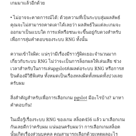
เกมมาแล้วอีกด้วย
• ไม่อาจจะคาดการณ์ได้: ด้วยความที่เป็นระบบสุ่มผลลัพธ์
คุณจะไม่สามารถคาดเดาได้เลยว่า ผลลัพธ์ในแต่ละเกมจะ
ออกมาเป็นแบบใด การแพ้หรือชนะจะขึ้นอยู่กับดวงสำหรับ
เพื่อการสุ่มคำตอบของระบบ RNG ทั้งนั้น
ความเข้าใจผิด: แน่ๆว่ามีเรื่องมีราวรู้ผิดเยอะจำนวนมาก
เกี่ยวกับระบบ RNG ไม่ว่าจะเป็นการล็อกผลให้เล่นเสีย ช่วง
เวลาสำหรับในการเล่นpgslotส่งผลต่อระบบ RNG หรือการส
ปินต้องมีวิธีพิเศษ ทั้งหมดเป็นเรื่องหลงผิดทั้งหมดทั้งปวงเลย
ครับผม
สิ่งสำคัญสำหรับเพื่อการเลือกเกม
pgslot
มีอะไรบ้าง? มาหา
คำตอบกัน!
ในเมื่อรู้เรื่องระบบ RNG ของเกม สล็อต456 แล้ว มาเลือกเกม
กันเลยดีกว่าครับผม แน่นอนครับผมว่า การเลือกเกมสล็อต
นั้นเกิดเรื่องส่วนบุคคล คุณสามารถเลือกด้วยเหตุผลอะไร