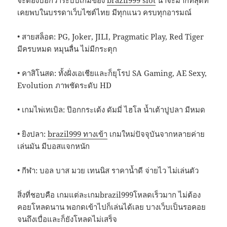
จะต้องบอกว่าระบบเกมของ
brazil999 slot
น่าจะมากที่สุดที่
เคยพบในบรรดาเว็บไซต์ไทย มีทุกแนว ครบทุกอารมณ์
• สายสล็อต: PG, Joker, JILI, Pragmatic Play, Red Tiger
มีครบหมด หมุนลื่น ไม่มีกระตุก
• คาสิโนสด: ทั้งฝั่งเอเชียและก็ยุโรป SA Gaming, AE Sexy,
Evolution ภาพชัดระดับ HD
• เกมไพ่เทเบิล: ป๊อกกระเด้ง ดัมมี่ ไฮโล น้ำเต้าปูปลา มีหมด
• ยิงปลา:
brazil999 ทางเข้า
เกมใหม่ปัจจุบันจากหลายค่าย
เล่นมัน มีบอสแจกหนัก
• กีฬา: บอล บาส มวย เทนนิส ราคาน้ำดี จ่ายไว ไม่เล่นตัว
สิ่งที่ชอบคือ เกมแต่ละเกมbrazil999โหลดเร็วมาก ไม่ต้อง
คอยโหลดนาน พอกดเข้าไปก็เล่นได้เลย บางเว็บเป็นรอคอย
จนถึงเบื่อและก็ยังโหลดไม่เสร็จ