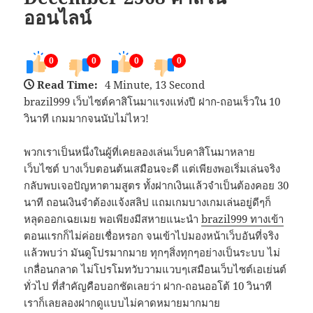
ออนไลน์
0
0
0
0
Read Time:
4 Minute, 13 Second
brazil999 เว็บไซต์คาสิโนมาแรงแห่งปี ฝาก-ถอนเร็วใน 10
วินาที เกมมากจนนับไม่ไหว!
พวกเราเป็นหนึ่งในผู้ที่เคยลองเล่นเว็บคาสิโนมาหลาย
เว็บไซต์ บางเว็บตอนต้นเสมือนจะดี แต่เพียงพอเริ่มเล่นจริง
กลับพบเจอปัญหาตามสูตร ทั้งฝากเงินแล้วจำเป็นต้องคอย 30
นาที ถอนเงินจำต้องแจ้งสลิป แถมเกมบางเกมเล่นอยู่ดีๆก็
หลุดออกเฉยเมย พอเพียงมีสหายแนะนำ
brazil999 ทางเข้า
ตอนแรกก็ไม่ค่อยเชื่อหรอก จนเข้าไปมองหน้าเว็บอันที่จริง
แล้วพบว่า มันดูโปรมากมาย ทุกๆสิ่งทุกๆอย่างเป็นระบบ ไม่
เกลื่อนกลาด ไม่โปรโมทวับวามแวบๆเสมือนเว็บไซต์เอเย่นต์
ทั่วไป ที่สำคัญคือบอกชัดเลยว่า ฝาก-ถอนออโต้ 10 วินาที
เราก็เลยลองฝากดูแบบไม่คาดหมายมากมาย