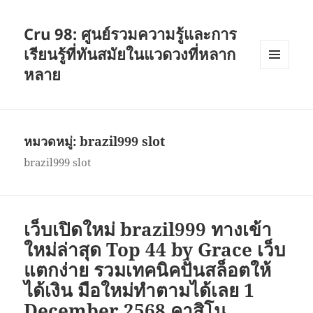
Cru 98: ศูนย์รวมความรู้และการ
เรียนรู้ที่ทันสมัยในแวดวงที่หลาก
หลาย
เมนู
และวิด
เจ็ต
หมวดหมู่:
brazil999 slot
brazil999 slot
เว็บเปิดใหม่ brazil999 ทางเข้า
ใหม่ล่าสุด Top 44 by Grace เว็บ
แตกง่าย รวมเทคนิคปั่นสล็อตให้
ได้เงิน มือใหม่ทำตามได้เลย 1
December 2568 คาสิโน