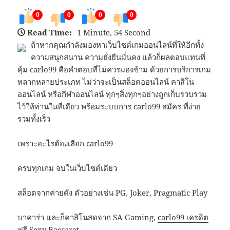
0
0
0
0
Read Time:
1 Minute, 54 Second
ถ้าหากคุณกำลังมองหาเว็บไซต์เกมออนไลน์ที่ให้อีกทั้ง
ความสนุกสนาน ความยั่งยืนมั่นคง แล้วก็ผลตอบแทนที่
คุ้ม carlo99 คือคำตอบที่ไม่ควรมองข้าม ด้วยการบริการเกม
หลากหลายประเภท ไม่ว่าจะเป็นสล็อตออนไลน์ คาสิโน
ออนไลน์ หรือกีฬาออนไลน์ ทุกๆสิ่งทุกๆอย่างถูกเก็บรวบรวม
ไว้ให้ท่านในที่เดียว พร้อมระบบการ carlo99 สมัคร ที่ง่าย
รวมทั้งเร็ว
เพราะอะไรต้องเลือก carlo99
ครบทุกเกม จบในเว็บไซต์เดียว
สล็อตจากค่ายดัง ตัวอย่างเช่น PG, Joker, Pragmatic Play
บาคาร่า และก็คาสิโนสดจาก SA Gaming,
carlo99 เครดิต
ฟรี
Sexy Baccarat