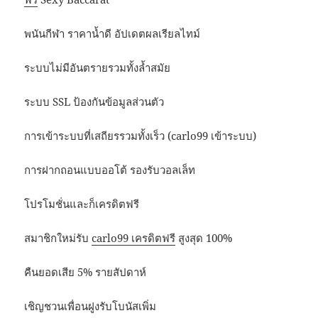
พนันกีฬา ราคาน้ำดี อัปเดตผลเรียลไทม์
ระบบไม่มีอันตรายรวมทั้งล้ำสมัย
ระบบ SSL ป้องกันข้อมูลส่วนตัว
การเข้าระบบที่เสถียรรวมทั้งเร็ว (carlo99 เข้าระบบ)
การฝากถอนแบบออโต้ รองรับวอลเล็ท
โปรโมชั่นและก็เครดิตฟรี
สมาชิกใหม่รับ
carlo99 เครดิตฟรี
สูงสุด 100%
คืนยอดเสีย 5% รายสัปดาห์
เชิญชวนเพื่อนฝูงรับโบนัสเพิ่ม