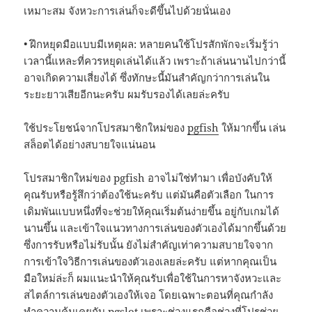
เหมาะสม จังหวะการเล่นก็จะดีขึ้นไปด้วยนั่นเอง
• ฝึกหยุดมือแบบมีเหตุผล: หลายคนใช้โปรสักพักจะเริ่มรู้ว่า
เวลานี้แหละที่ควรหยุดเล่นได้แล้ว เพราะถ้าเล่นนานไปกว่านี้
อาจเกิดความเสี่ยงได้ ซึ่งทักษะนี้มันสำคัญกว่าการเล่นใน
ระยะยาวเสียอีกนะครับ ผมรับรองได้เลยล่ะครับ
ใช้ประโยชน์จากโปรสมาชิกใหม่ของ
pgfish
ให้มากขึ้น เล่น
สล็อตได้อย่างสบายใจแน่นอน
โปรสมาชิกใหม่ของ pgfish อาจไม่ใช่ทำมา เพื่อบังคับให้
คุณรับหรือรู้สึกว่าต้องใช้นะครับ แต่มันคือตัวเลือก ในการ
เดิมพันแบบหนึ่งที่จะช่วยให้คุณเริ่มต้นง่ายขึ้น อยู่กับเกมได้
นานขึ้น และเข้าใจแนวทางการเล่นของตัวเองได้มากขึ้นด้วย
ซึ่งการรับหรือไม่รับนั้น ยังไม่สำคัญเท่าความสบายใจจาก
การเข้าใจวิธีการเล่นของตัวเองเลยล่ะครับ แต่หากคุณเป็น
มือใหม่ล่ะก็ ผมแนะนำให้คุณรับเพื่อใช้ในการหาจังหวะและ
สไตล์การเล่นของตัวเองให้เจอ โดยเฉพาะตอนที่คุณกำลัง
ทำความคุ้นเคยกับ pgslot เพราะช่วงแรกคือช่วงที่โปรช่วย