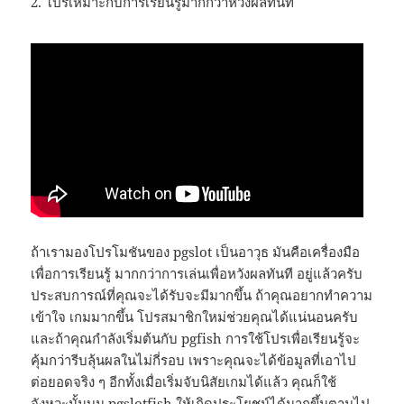
2. โปรเหมาะกับการเรียนรู้มากกว่าหวังผลทันที
ถ้าเรามองโปรโมชันของ pgslot เป็นอาวุธ มันคือเครื่องมือ
เพื่อการเรียนรู้ มากกว่าการเล่นเพื่อหวังผลทันที อยู่แล้วครับ
ประสบการณ์ที่คุณจะได้รับจะมีมากขึ้น ถ้าคุณอยากทำความ
เข้าใจ เกมมากขึ้น โปรสมาชิกใหม่ช่วยคุณได้แน่นอนครับ
และถ้าคุณกำลังเริ่มต้นกับ pgfish การใช้โปรเพื่อเรียนรู้จะ
คุ้มกว่ารีบลุ้นผลในไม่กี่รอบ เพราะคุณจะได้ข้อมูลที่เอาไป
ต่อยอดจริง ๆ อีกทั้งเมื่อเริ่มจับนิสัยเกมได้แล้ว คุณก็ใช้
จังหวะนั้นบน pgslotfish ให้เกิดประโยชน์ได้มากขึ้นตามไป