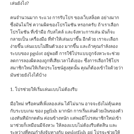
เล่นยังไง?
คนจำนวนมาก ระแวง การรับโปร ของเว็บสล็อต อย่างมาก
ซึ่งมันไม่ใช่ ความผิดของโปรโมชัน หรอกครับ ถ้าเราเลือก
โปรโมชัน ที่เข้ามือ กับสไตล์ และจังหวะการเล่น มันก็จะ
กลายเป็น เครื่องมือ ที่ทำให้เล่นเบาขึ้น อีกด้วย เราจะเลือก
ง่ายขึ้น เล่นแบบไม่ฝืนตัวเอง มากขึ้น และถ้าคุณกำลังลอง
ระบบของ pgslot อยู่พอดี การใช้โปรแบบถูกจังหวะจะช่วย
ลดการลองผิดลองถูกที่เสียเวลาได้เยอะ ซึ่งการเลือกใช้โปร
สมาชิกใหม่ให้เกิดประโยชน์สูงสุดนั้น คุณก็ต้องเข้าใจด้วยว่า
มันช่วยยังไงได้บ้าง
1. โปรช่วยให้เริ่มเล่นแบบไม่ต้องรีบ
มือใหม่ หรือคนที่เพิ่งลองเล่น ได้ไม่นาน อาจจะยังไม่คุ้นเคย
กับระบบเกม ของ pgfish มากนัก การเริ่มเล่นด้วยเงินของตัว
เองทันทีมักกดดัน ค่อนข้างหนัก แต่พอมีโปรสมาชิกใหม่เข้า
มาช่วยก็เหมือนมีจังหวะ ให้ลองแบบไม่ต้องรีบตัดสิน และ
ระหว่างที่คุณกำลังจับทางกับ pgslotfish อยู่ โปรจะช่วยให้