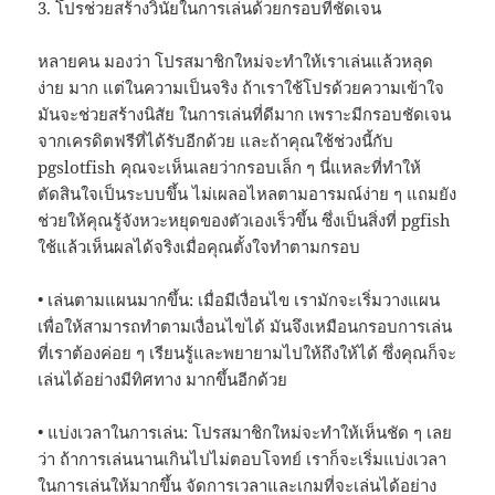
3. โปรช่วยสร้างวินัยในการเล่นด้วยกรอบที่ชัดเจน
หลายคน มองว่า โปรสมาชิกใหม่จะทำให้เราเล่นแล้วหลุด
ง่าย มาก แต่ในความเป็นจริง ถ้าเราใช้โปรด้วยความเข้าใจ
มันจะช่วยสร้างนิสัย ในการเล่นที่ดีมาก เพราะมีกรอบชัดเจน
จากเครดิตฟรีที่ได้รับอีกด้วย และถ้าคุณใช้ช่วงนี้กับ
pgslotfish คุณจะเห็นเลยว่ากรอบเล็ก ๆ นี่แหละที่ทำให้
ตัดสินใจเป็นระบบขึ้น ไม่เผลอไหลตามอารมณ์ง่าย ๆ แถมยัง
ช่วยให้คุณรู้จังหวะหยุดของตัวเองเร็วขึ้น ซึ่งเป็นสิ่งที่ pgfish
ใช้แล้วเห็นผลได้จริงเมื่อคุณตั้งใจทำตามกรอบ
• เล่นตามแผนมากขึ้น: เมื่อมีเงื่อนไข เรามักจะเริ่มวางแผน
เพื่อให้สามารถทำตามเงื่อนไขได้ มันจึงเหมือนกรอบการเล่น
ที่เราต้องค่อย ๆ เรียนรู้และพยายามไปให้ถึงให้ได้ ซึ่งคุณก็จะ
เล่นได้อย่างมีทิศทาง มากขึ้นอีกด้วย
• แบ่งเวลาในการเล่น: โปรสมาชิกใหม่จะทำให้เห็นชัด ๆ เลย
ว่า ถ้าการเล่นนานเกินไปไม่ตอบโจทย์ เราก็จะเริ่มแบ่งเวลา
ในการเล่นให้มากขึ้น จัดการเวลาและเกมที่จะเล่นได้อย่าง