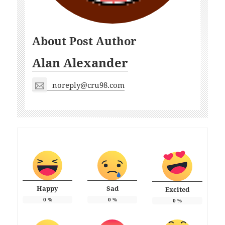
About Post Author
Alan Alexander
noreply@cru98.com
Happy
Sad
Excited
0
%
0
%
0
%