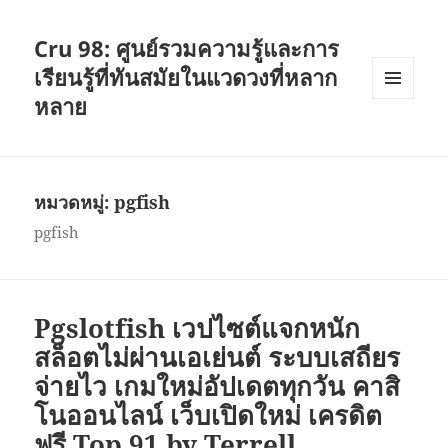
Cru 98: ศูนย์รวมความรู้และการ
เรียนรู้ที่ทันสมัยในแวดวงที่หลาก
หลาย
เมนู
และวิด
เจ็ต
หมวดหมู่:
pgfish
pgfish
Pgslotfish เวปไซต์แจกหนัก
สล็อตไม่ผ่านเอเย่นต์ ระบบเสถียร
จ่ายไว เกมใหม่อัปเดตทุกวัน คาสิ
โนออนไลน์ เว็บเปิดใหม่ เครดิต
ฟรี Top 91 by Terrell