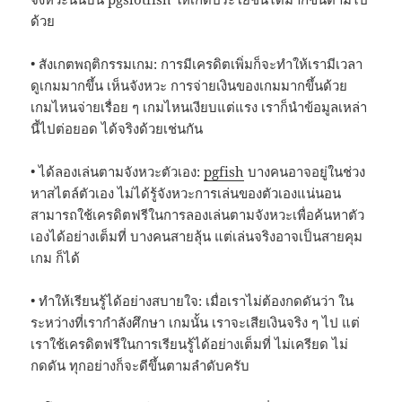
ด้วย
• สังเกตพฤติกรรมเกม: การมีเครดิตเพิ่มก็จะทำให้เรามีเวลา
ดูเกมมากขึ้น เห็นจังหวะ การจ่ายเงินของเกมมากขึ้นด้วย
เกมไหนจ่ายเรื่อย ๆ เกมไหนเงียบแต่แรง เราก็นำข้อมูลเหล่า
นี้ไปต่อยอด ได้จริงด้วยเช่นกัน
• ได้ลองเล่นตามจังหวะตัวเอง:
pgfish
บางคนอาจอยู่ในช่วง
หาสไตล์ตัวเอง ไม่ได้รู้จังหวะการเล่นของตัวเองแน่นอน
สามารถใช้เครดิตฟรีในการลองเล่นตามจังหวะเพื่อค้นหาตัว
เองได้อย่างเต็มที่ บางคนสายลุ้น แต่เล่นจริงอาจเป็นสายคุม
เกม ก็ได้
• ทำให้เรียนรู้ได้อย่างสบายใจ: เมื่อเราไม่ต้องกดดันว่า ใน
ระหว่างที่เรากำลังศึกษา เกมนั้น เราจะเสียเงินจริง ๆ ไป แต่
เราใช้เครดิตฟรีในการเรียนรู้ได้อย่างเต็มที่ ไม่เครียด ไม่
กดดัน ทุกอย่างก็จะดีขึ้นตามลำดับครับ