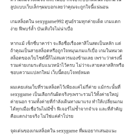
ลูปแบบเว็บเล็กๆผมบอกเลยว่าคุณจะถูกใจนี้แน่นอน
เกมสล็อตใน sexygame992 ศูนย์รวมทุกค่ายเด็ด เกมแตก
ง่าย ฟีพบร์ล้ำ บันเทิงใจไม่น่าเบื่อ
หากแม้ เซ็กซี่บาคาร่า จะลือชื่อเรื่องคาสิโนสดเป็นหลัก แต่
ถ้าคุณเป็นสายสล็อตหรือถูกใจหมุนเกมแก้เบื่อ เกมในหมวด
สล็อตของเว็บไซต์นี้ก็ไม่สมควรมองข้ามเลย เพราะว่าตรงนี้
รวมค่ายเกมระดับแนวหน้าไว้ครบ ไม่ว่าจะสายคลาสสิกหรือ
ชอบความแปลกใหม่ เว็บนี้ตอบโจทย์หมด
ผมเคยเล่นเว็บที่รวมสล็อตไว้เพียงแค่ไม่กี่ค่าย แม้กระนั้นที่
sexygame เป็นเลือกกันผิดจริงๆเพราะรวมไว้ทั้งค่ายใหญ่
ค่ายนอก รวมทั้งค่ายที่กำลังเดินทางมาแรง ทำให้เปลี่ยนเกม
ได้ทุกเมื่อเชื่อวันไม่มีซ้ำ ฟีเจอร์ไม่ซ้ำจากจำเจ และที่สำคัญ
คือแตกง่ายจริง ไม่ใช่แค่คำโปรย
จุดเด่นของเกมสล็อตใน sexygame ที่ผมอยากเสนอแนะ