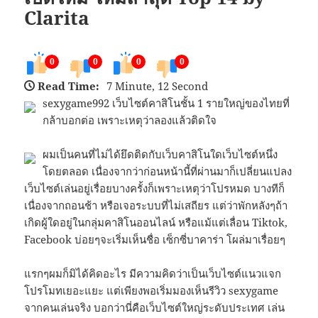
Clarita
0
0
0
0
Read Time:
7 Minute, 12 Second
sexygame992 เว็บไซต์คาสิโนชั้น 1 รายใหญ่ของไทยที่
กล้าบอกต่อ เพราะเหตุว่าลองแล้วติดใจ
ผมเป็นคนที่ไม่ได้ยึดติดกับเว็บคาสิโนใดเว็บไซต์หนึ่ง
โดยตลอด เนื่องจากว่าก่อนหน้านี้ที่ผ่านมาก็เปลี่ยนแปลง
เว็บไซต์เล่นอยู่เรื่อยบางครั้งก็เพราะเหตุว่าโปรหมด บางทีก็
เนื่องจากถอนช้า หรือเจอระบบที่ไม่เสถียร แต่ว่าพักหลังๆถ้า
เกิดผู้ใดอยู่ในกลุ่มคาสิโนออนไลน์ หรือแม้แต่เลื่อน Tiktok,
Facebook บ่อยๆจะเริ่มเห็นชื่อ เซ็กซี่บาคาร่า โผล่มาเรื่อยๆ
แรกๆผมก็มิได้คิดอะไร มีความคิดว่าเป็นเว็บไซต์แนวแจก
โปรโมทเยอะแยะ แต่เพียงพอเริ่มมองเห็นรีวิว sexygame
จากคนเล่นจริง บอกว่านี่คือเว็บไซต์ใหญ่ระดับประเทศ เล่น