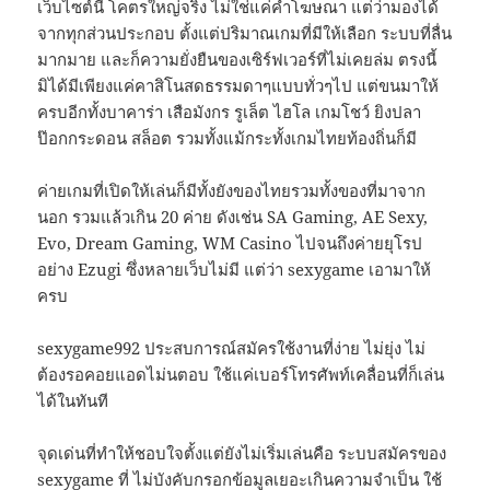
เว็บไซต์นี้ โคตรใหญ่จริง ไม่ใช่แค่คำโฆษณา แต่ว่ามองได้
จากทุกส่วนประกอบ ตั้งแต่ปริมาณเกมที่มีให้เลือก ระบบที่ลื่น
มากมาย และก็ความยั่งยืนของเซิร์ฟเวอร์ที่ไม่เคยล่ม ตรงนี้
มิได้มีเพียงแค่คาสิโนสดธรรมดาๆแบบทั่วๆไป แต่ขนมาให้
ครบอีกทั้งบาคาร่า เสือมังกร รูเล็ต ไฮโล เกมโชว์ ยิงปลา
ป๊อกกระดอน สล็อต รวมทั้งแม้กระทั้งเกมไทยท้องถิ่นก็มี
ค่ายเกมที่เปิดให้เล่นก็มีทั้งยังของไทยรวมทั้งของที่มาจาก
นอก รวมแล้วเกิน 20 ค่าย ดังเช่น SA Gaming, AE Sexy,
Evo, Dream Gaming, WM Casino ไปจนถึงค่ายยุโรป
อย่าง Ezugi ซึ่งหลายเว็บไม่มี แต่ว่า sexygame เอามาให้
ครบ
sexygame992 ประสบการณ์สมัครใช้งานที่ง่าย ไม่ยุ่ง ไม่
ต้องรอคอยแอดไม่นตอบ ใช้แค่เบอร์โทรศัพท์เคลื่อนที่ก็เล่น
ได้ในทันที
จุดเด่นที่ทำให้ชอบใจตั้งแต่ยังไม่เริ่มเล่นคือ ระบบสมัครของ
sexygame ที่ ไม่บังคับกรอกข้อมูลเยอะเกินความจำเป็น ใช้