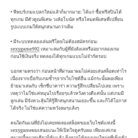
• ฟีพบร์เกมแปลกใหม่แล้วก็มากมาย: ได้แก่ ซื้อฟรีสปินได้
ทุกเกม มีตัวคูณพิเศษ วงล้อโบนัส หรือโหมดพิเศษที่เปลี่ยน
รูปแบบเกมให้สนุกสนานกว่าเดิม
• มีระบบทดลองเล่นฟรีโดยไม่ต้องสมัครก่อน:
sexygame992
เหมาะสมกับผู้ที่ยังลังเลหรืออยากลองเกม
ก่อนใช้เงินจริง ทดลองได้ทุกเกมแบบไม่จำกัดรอบ
บอกตามตรงว่า ก่อนหน้าที่ผ่านมาผมไม่ค่อยเล่นสล็อตเท่าไร
เนื่องจากเบื่อกับเกมซ้ำๆจากเว็บไซต์อื่น แม้กระนั้นพอเพียง
ย้ายมาเล่นกับ เซ็กซี่บาคาร่า ความรู้สึกเปลี่ยนไปเลย เพราะ
เหตุว่าไม่ใช่แค่หมุนไปเรื่อยๆแล้วหวังดวงดีแค่นั้น แต่เกมมี
ลูกเล่น มีจังหวะลุ้นให้รู้สึกสนุกสนานเยอะขึ้น และก็ได้โอกาส
ได้จริง ไม่ใช่แค่ความหวังลมๆแล้งๆ
คนใดกันแน่ที่ยังไม่เคยทดลองสล็อตของเว็บไซต์แห่งนี้
sexygameผมเสนอแนะให้เปิดใจดูครับผม เพียงแค่เกม
หมวดนี้หมวดเดียวก็คุ้มแล้ว ยิ่งหากได้ลองเกมใหม่ๆที่เพิ่งเข้า