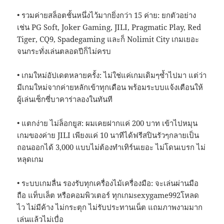
• รวมค่ายสล็อตชั้นหนึ่งไว้มากยิ่งกว่า 15 ค่าย: ยกตัวอย่าง
เช่น PG Soft, Joker Gaming, JILI, Pragmatic Play, Red
Tiger, CQ9, Spadegaming และก็ Nolimit City เกมเยอะ
จนกระทั่งเล่นตลอดปีก็ไม่ครบ
• เกมใหม่อัปเดตหลายครั้ง: ไม่ใช่แค่เกมเดิมๆซ้ำไปมา แต่ว่า
มีเกมใหม่จากค่ายหลักเข้าทุกเดือน พร้อมระบบแจ้งเตือนให้
ผู้เล่นเซ็กซี่บาคาร่าลองในทันที
• แตกง่าย ไม่ล็อกยูส: ผมเคยฝากแค่ 200 บาท เข้าไปหมุน
เกมของค่าย JILI เพียงแค่ 10 นาทีได้ฟรีสปินรัวๆกลายเป็น
ถอนออกได้ 3,000 แบบไม่ต้องทำเทิร์นเยอะ ไม่โดนเบรก ไม่
หลุดเกม
• ระบบเกมลื่น รองรับทุกเครื่องไม้เครื่องมือ: จะเล่นผ่านมือ
ถือ แท็บเล็ต หรือคอมพิวเตอร์ ทุกเกมsexygame992โหลด
ไว ไม่มีค้าง ไม่กระตุก ไม่รับประทานเน็ต แถมภาพงามมาก
เล่นแล้วไม่เบื่อ