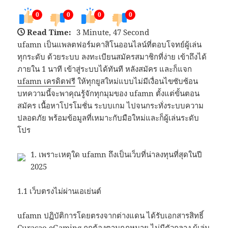
0
0
0
0
Read Time:
3 Minute, 47 Second
ufamn เป็นแพลตฟอร์มคาสิโนออนไลน์ที่ตอบโจทย์ผู้เล่น
ทุกระดับ ด้วยระบบ ลงทะเบียนสมัครสมาชิกที่ง่าย เข้าถึงได้
ภายใน 1 นาที เข้าสู่ระบบได้ทันที หลังสมัคร และก็แจก
ufamn เครดิตฟรี
ให้ทุกยูสใหม่แบบไม่มีเงื่อนไขซับซ้อน
บทความนี้จะพาคุณรู้จักทุกมุมของ ufamn ตั้งแต่ขั้นตอน
สมัคร เนื้อหาโปรโมชั่น ระบบเกม ไปจนกระทั่งระบบความ
ปลอดภัย พร้อมข้อมูลที่เหมาะกับมือใหม่และก็ผู้เล่นระดับ
โปร
1. เพราะเหตุใด ufamn ถึงเป็นเว็บที่น่าลงทุนที่สุดในปี
2025
1.1 เว็บตรงไม่ผ่านเอเย่นต์
ufamn ปฏิบัติการโดยตรงจากต่างแดน ได้รับเอกสารสิทธิ์
Curacao eGaming ถูกต้องตามกฎหมาย ไม่มีตัวกลาง ผู้เล่น