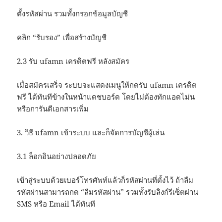
ตั้งรหัสผ่าน รวมทั้งกรอกข้อมูลบัญชี
คลิก “รับรอง” เพื่อสร้างบัญชี
2.3 รับ ufamn เครดิตฟรี หลังสมัคร
เมื่อสมัครเสร็จ ระบบจะแสดงเมนูให้กดรับ ufamn เครดิต
ฟรี ได้ทันทีข้างในหน้าแดชบอร์ด โดยไม่ต้องทักแอดไม่น
หรือการันตีเอกสารเพิ่ม
3. วิธี ufamn เข้าระบบ และก็จัดการบัญชีผู้เล่น
3.1 ล็อกอินอย่างปลอดภัย
เข้าสู่ระบบด้วยเบอร์โทรศัพท์แล้วก็รหัสผ่านที่ตั้งไว้ ถ้าลืม
รหัสผ่านสามารถกด “ลืมรหัสผ่าน” รวมทั้งรับลิงก์รีเซ็ตผ่าน
SMS หรือ Email ได้ทันที