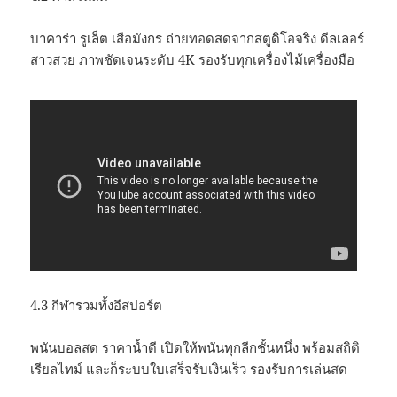
บาคาร่า รูเล็ต เสือมังกร ถ่ายทอดสดจากสตูดิโอจริง ดีลเลอร์
สาวสวย ภาพชัดเจนระดับ 4K รองรับทุกเครื่องไม้เครื่องมือ
4.3 กีฬารวมทั้งอีสปอร์ต
พนันบอลสด ราคาน้ำดี เปิดให้พนันทุกลีกชั้นหนึ่ง พร้อมสถิติ
เรียลไทม์ และก็ระบบใบเสร็จรับเงินเร็ว รองรับการเล่นสด