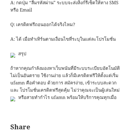
A: กดปุ่ม “ลืมรหัสผ่าน” ระบบจะส่งลิงก์รีเซ็ตให้ทาง SMS
หรือ Email
Q: เครดิตฟรีถอนออกได้จริงไหม?
A: ได้ เมื่อทำเทิร์นตามเงื่อนไขที่ระบุในแต่ละโปรโมชั่น
สรุป
ถ้าหากคุณกำลังมองหาเว็บพนันที่มีระบบระเบียบอัตโนมัติ
ไม่เป็นอันตราย ใช้งานง่าย แล้วก็มีเครดิตฟรีให้ตั้งแต่เริ่ม
ufamn คือคำตอบ ด้วยการ สมัครง่าย, เข้าระบบสะดวก
และ โปรโมชั่นเครดิตฟรีสุดคุ้ม ไม่ว่าคุณจะเป็นผู้เล่นใหม่
หรือสายทำกำไร ufamn พร้อมให้บริการคุณทุกเมื่อ
Share