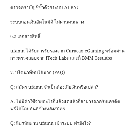
ตรวจตราบัญชีซ้ำด้วยระบบ AI KYC
ระบบถอนเงินอัตโนมัติ ไม่ผ่านคนกลาง
6.2 เอกสารสิทธิ์
ufamn ได้รับการรับรองจาก Curacao eGaming พร้อมผ่าน
การตรวจสอบจาก iTech Labs และก็ BMM Testlabs
7. ปริศนาที่พบได้มาก (FAQ)
Q: สมัคร ufamn จำเป็นต้องเสียเงินหรือเปล่า?
A: ไม่มีค่าใช้จ่ายอะไรก็แล้วแต่แล้วก็สามารถกดรับเครดิต
ฟรีได้โดยทันทีข้างหลังสมัคร
Q: ลืมรหัสผ่าน ufamn เข้าระบบ ทำยังไง?