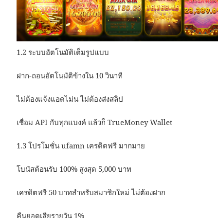
1.2 ระบบอัตโนมัติเต็มรูปแบบ
ฝาก-ถอนอัตโนมัติข้างใน 10 วินาที
ไม่ต้องแจ้งแอดไม่น ไม่ต้องส่งสลิป
เชื่อม API กับทุกแบงค์ แล้วก็ TrueMoney Wallet
1.3 โปรโมชั่น ufamn เครดิตฟรี มากมาย
โบนัสต้อนรับ 100% สูงสุด 5,000 บาท
เครดิตฟรี 50 บาทสำหรับสมาชิกใหม่ ไม่ต้องฝาก
คืนยอดเสียรายวัน 1%