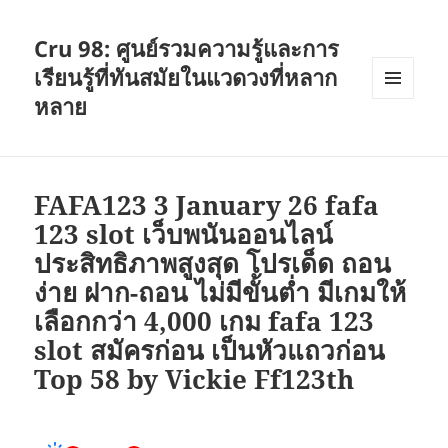
Cru 98: ศูนย์รวมความรู้และการ
เรียนรู้ที่ทันสมัยในแวดวงที่หลาก
หลาย
เมนู
และวิด
เจ็ต
FAFA123 3 January 26 fafa
123 slot เว็บพนันออนไลน์
ประสิทธิภาพสูงสุด โปรเด็ด ถอน
ง่าย ฝาก-ถอน ไม่มีขั้นต่ำ มีเกมให้
เลือกกว่า 4,000 เกม fafa 123
slot สมัครก่อน เป็นหัวแถวก่อน
Top 58 by Vickie Ff123th