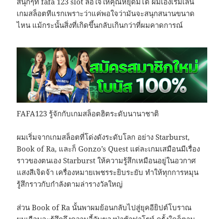
สนุกๆที่ fafa 123 slot ล่อใจให้คุณหยุดมิได้ ผมเองเริ่มเล่น
เกมสล็อตทีแรกเพราะว่าแค่พอใจว่ามันจะสนุกสนานขนาด
ไหน แม้กระนั้นสิ่งที่เกิดขึ้นกลับเกินกว่าที่ผมคาดการณ์
FAFA123 รู้จักกับเกมสล็อตฮิตระดับนานาชาติ
ผมเริ่มจากเกมสล็อตที่โด่งดังระดับโลก อย่าง Starburst,
Book of Ra, และก็ Gonzo’s Quest แต่ละเกมเสมือนมีเรื่อง
ราวของตนเอง Starburst ให้ความรู้สึกเหมือนอยู่ในอวกาศ
แสงสีเจิดจ้า เครื่องหมายเพชรระยิบระยับ ทำให้ทุกการหมุน
รู้สึกราวกับกำลังตามล่ารางวัลใหญ่
ส่วน Book of Ra นั้นพาผมย้อนกลับไปสู่ยุคอียิปต์โบราณ
ผมเกือบจะรู้สึกถึงความลี้ลับของป่าช้าฟาโรห์ ครั้งใดก็ตาม