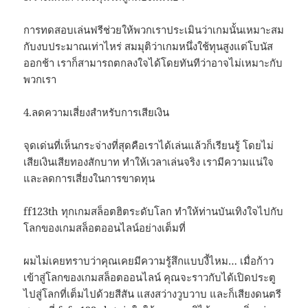
การทดสอบเล่นฟรีช่วยให้พวกเราประเมินว่าเกมนั้นเหมาะสม
กับงบประมาณเท่าไหร่ สมมุติว่าเกมหนึ่งใช้ทุนสูงแต่โบนัส
ออกช้า เราก็สามารถตกลงใจได้โดยทันทีว่าอาจไม่เหมาะกับ
พวกเรา
4.ลดความเสี่ยงสำหรับการเสียเงิน
จุดเด่นที่เห็นกระจ่างที่สุดคือเราได้เล่นแล้วก็เรียนรู้ โดยไม่
เสียเงินเสียทองสักบาท ทำให้เวลาเล่นจริง เรามีความแน่ใจ
และลดการเสี่ยงในการขาดทุน
ff123th ทุกเกมสล็อตฮิตระดับโลก ทำให้ท่านบันเทิงใจไปกับ
โลกของเกมสล็อตออนไลน์อย่างเต็มที่
ผมไม่เคยทราบว่าคุณเคยมีความรู้สึกแบบงี้ไหม… เมื่อก้าว
เข้าสู่โลกของเกมสล็อตออนไลน์ คุณจะราวกับได้เปิดประตู
ไปสู่โลกที่เต็มไปด้วยสีสัน แสงสว่างวูบวาบ และก็เสียงดนตรี