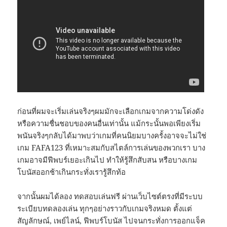
ก่อนที่ผมจะเริ่มเล่นจริงๆผมมักจะเลือกเกมจากความโด่งดัง
หรือความชื่นชอบของคนอื่นเท่านั้น แม้กระนั้นพอเพียงเริ่ม
พนันจริงๆกลับได้มาพบว่าเกมที่คนนิยมบางครั้งอาจจะไม่ใช่
เกม FAFA123 ที่เหมาะสมกับสไตล์การเล่นของพวกเรา บาง
เกมอาจมีฟีพบร์เยอะเกินไป ทำให้รู้สึกสับสน หรือบางเกม
โบนัสออกช้าเกินกระทั่งเรารู้สึกท้อ
จากนั้นผมได้ลอง ทดสอบเล่นฟรี ผ่านเว็บไซต์ตรงที่มีระบบ
ระเบียบทดลองเล่น ทุกๆอย่างราวกับเกมจริงหมด ตั้งแต่
สัญลักษณ์, เพย์ไลน์, ฟีพบร์โบนัส ไปจนกระทั่งการออกแจ็ค