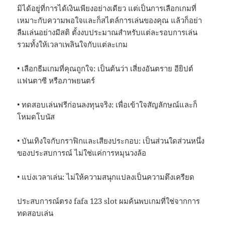
มิได้อยู่ที่การได้เงินเพียงอย่างเดียว แต่เป็นการเลือกเกมที่
เหมาะกับความพอใจและก็สไตล์การเล่นของคุณ แล้วก็อย่า
ลืมเล่นอย่างมีสติ ตั้งงบประมาณสำหรับแต่ละรอบการเล่น
รวมทั้งให้เวลาเพลินใจกับแต่ละเกม
• เลือกธีมเกมที่คุณถูกใจ: เป็นต้นว่า เสี่ยงอันตราย อียิปต์
แฟนตาซี หรือภาพยนตร์
• ทดสอบเล่นฟรีก่อนลงทุนจริง: เพื่อเข้าใจสัญลักษณ์และก็
โหมดโบนัส
• บันเทิงใจกับกราฟิกและเสียงประกอบ: เป็นส่วนใดส่วนหนึ่ง
ของประสบการณ์ ไม่ใช่แค่การหมุนวงล้อ
• แบ่งเวลาเล่น: ไม่ให้ความสนุกแปลงเป็นความตึงเครียด
ประสบการณ์ตรง fafa 123 slot ผมค้นพบเกมที่ใช่จากการ
ทดสอบเล่น