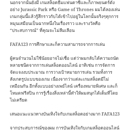
นอกจากนั้นยังมี เกมสล็อตธีมแฟนตาซีและก็ภาพยนตร์ดัง
อย่าง Jurassic Park หรือ Game of Thrones ผมได้ลองเล่น
เกมกลุ่มนี้แล้วรู้สึกราวกับได้เข้าไปอยู่ในโลกนั้นจริงๆทุกการ
หมุนเสมือนเป็นฉากหนึ่งในเรื่องราว และรางวัลคือ
“ประสบการณ์” ที่คุณจะไม่ลืมเลือน
FAFA123 การศึกษาและก็ความสามารถจากการเล่น
ผู้คนจำนวนไม่ใช้น้อยอาจไม่เชื่อ แต่ว่าผมกลับได้ความถนัด
หลายชนิดจากการเล่นสล็อตออนไลน์ อาทิเช่น การจัดการ
จัดแจงงบประมาณ การวางเป้าหมายการเล่น รวมทั้งการ
สังเกตรูปแบบของเกม เนื่องจากว่าแต่ละเกมสล็อตมีไม่
เหมือนกัน อีกทั้งแบบอย่างเพย์ไลน์ เครื่องหมายพิเศษ และก็
โหมดฟรีสปิน การรู้เรื่องสิ่งเหล่านี้ทำให้ผมสนุกได้เต็มที่โดย
ไม่เครียด
เสนอแนะแนวทางบันเทิงใจกับเกมสล็อตอย่างมาก FAFA123
จากประสบการณ์ของผม การบันเทิงใจกับเกมสล็อตออนไลน์