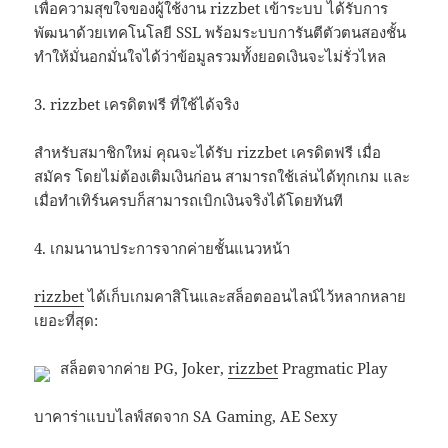
เพื่อความสุขใจของผู้ใช้งาน rizzbet เข้าระบบ ได้รับการ
พัฒนาด้วยเทคโนโลยี SSL พร้อมระบบการันตีตัวตนสองชั้น
ทำให้มั่นอกมั่นใจได้ว่าข้อมูลรวมทั้งยอดเงินจะไม่รั่วไหล
3. rizzbet เครดิตฟรี ที่ใช้ได้จริง
สำหรับสมาชิกใหม่ คุณจะได้รับ rizzbet เครดิตฟรี เมื่อ
สมัคร โดยไม่ต้องเติมเงินก่อน สามารถใช้เล่นได้ทุกเกม และ
เมื่อทำเทิร์นครบก็สามารถเบิกเงินจริงได้โดยทันที
4. เกมนานาประการจากค่ายชั้นแนวหน้า
rizzbet
ได้เก็บเกมคาสิโนและสล็อตออนไลน์ไว้หลากหลาย
เยอะที่สุด:
สล็อตจากค่าย PG, Joker,
rizzbet
Pragmatic Play
บาคาร่าแบบไลฟ์สดจาก SA Gaming, AE Sexy