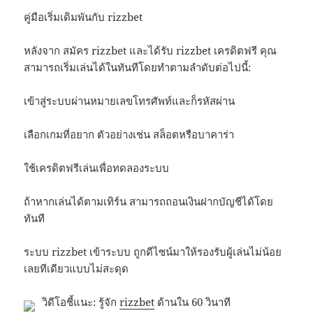
คู่มือเริ่มเดิมพันกับ rizzbet
หลังจาก สมัคร rizzbet และได้รับ rizzbet เครดิตฟรี คุณ
สามารถเริ่มเล่นได้ในทันทีโดยทำตามลำดับต่อไปนี้:
เข้าสู่ระบบผ่านหมายเลขโทรศัพท์และก็รหัสผ่าน
เลือกเกมที่อยาก ตัวอย่างเช่น สล็อตหรือบาคาร่า
ใช้เครดิตฟรีเล่นเพื่อทดลองระบบ
ถ้าหากเล่นได้ตามเทิร์น สามารถถอนเงินฝากบัญชีได้โดย
ทันที
ระบบ rizzbet เข้าระบบ ถูกดีไซน์มาให้รองรับผู้เล่นไม่น้อย
เลยทีเดียวแบบไม่สะดุด
วิดีโอชี้แนะ: รู้จัก
rizzbet
ด้านใน 60 วินาที