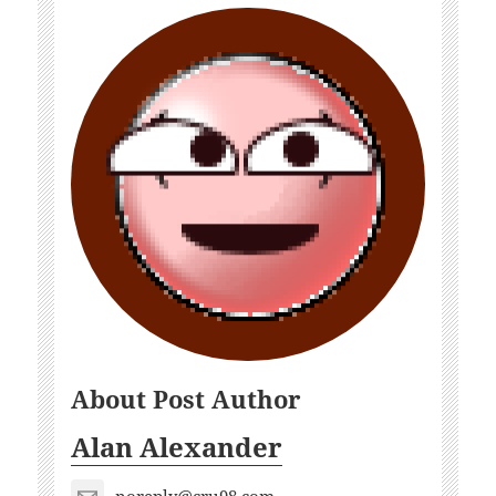
About Post Author
Alan Alexander