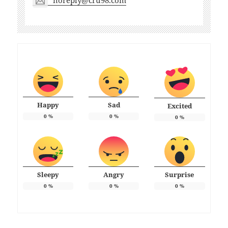
noreply@cru98.com
Happy
Sad
Excited
0
%
0
%
0
%
Sleepy
Angry
Surprise
0
%
0
%
0
%