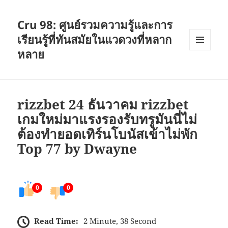
Cru 98: ศูนย์รวมความรู้และการ
เรียนรู้ที่ทันสมัยในแวดวงที่หลาก
หลาย
เมนู
และวิด
เจ็ต
rizzbet 24 ธันวาคม rizzbet
เกมใหม่มาแรงรองรับทรูมันนี่ไม่
ต้องทำยอดเทิร์นโบนัสเข้าไม่พัก
Top 77 by Dwayne
0
0
Read Time:
2 Minute, 38 Second