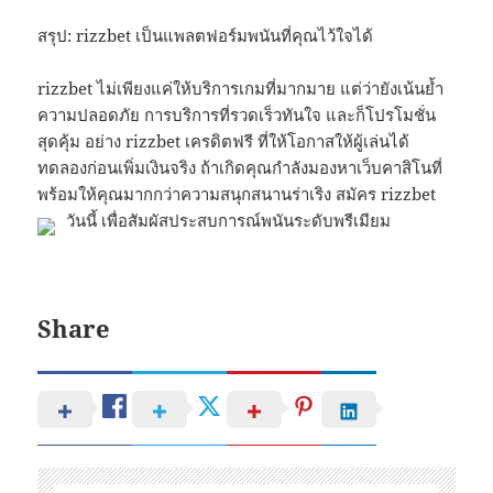
สรุป: rizzbet เป็นแพลตฟอร์มพนันที่คุณไว้ใจได้
rizzbet ไม่เพียงแค่ให้บริการเกมที่มากมาย แต่ว่ายังเน้นย้ำ
ความปลอดภัย การบริการที่รวดเร็วทันใจ และก็โปรโมชั่น
สุดคุ้ม อย่าง rizzbet เครดิตฟรี ที่ให้โอกาสให้ผู้เล่นได้
ทดลองก่อนเพิ่มเงินจริง ถ้าเกิดคุณกำลังมองหาเว็บคาสิโนที่
พร้อมให้คุณมากกว่าความสนุกสนานร่าเริง สมัคร rizzbet
วันนี้ เพื่อสัมผัสประสบการณ์พนันระดับพรีเมียม
Share