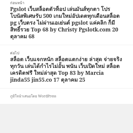
ก่อนหน้า
เรื่อง
Pgslot เว็บสล็อตตัวท็อป เล่นมันส์ทุกตา โปร
เรื่อง
โบนัสพิเศษรับ 500 เกมใหม่อัปเดตทุกเดือนสล็อต
ก่อน
pg เว็บตรง ไม่ผ่านเอเย่นต์ pgslot แค่คลิก ก็มี
หน้า:
สิทธิ์รวย Top 68 by Christy Pgslotk.com 20
ตุลาคม 68
ต่อไป
สล็อต เว็บแจกหนัก สล็อตแตกง่าย ล่าสุด จ่ายจริง
เรื่อง
ทุกวัน เล่นได้กำไรไม่อั้น พนัน เว็บเปิดใหม่ สล็อต
ต่อ
เครดิตฟรี ใหม่ล่าสุด Top 83 by Marcia
ไป:
jinda55 jin55.co 17 ตุลาคม 25
ภูมิใจนำเสนอโดย WordPress