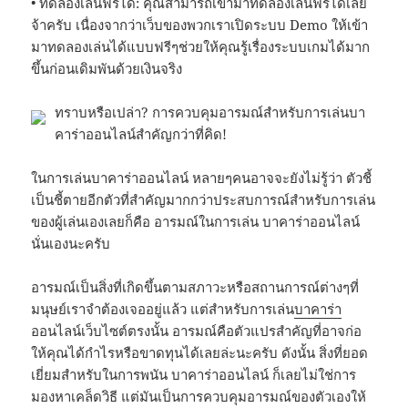
• ทดลองเล่นฟรีได้: คุณสามารถเข้ามาทดลองเล่นฟรีได้เลย
จ้าครับ เนื่องจากว่าเว็บของพวกเราเปิดระบบ Demo ให้เข้า
มาทดลองเล่นได้แบบฟรีๆช่วยให้คุณรู้เรื่องระบบเกมได้มาก
ขึ้นก่อนเดิมพันด้วยเงินจริง
ทราบหรือเปล่า? การควบคุมอารมณ์สำหรับการเล่นบา
คาร่าออนไลน์สำคัญกว่าที่คิด!
ในการเล่นบาคาร่าออนไลน์ หลายๆคนอาจจะยังไม่รู้ว่า ตัวชี้
เป็นชี้ตายอีกตัวที่สำคัญมากกว่าประสบการณ์สำหรับการเล่น
ของผู้เล่นเองเลยก็คือ อารมณ์ในการเล่น บาคาร่าออนไลน์
นั่นเองนะครับ
อารมณ์เป็นสิ่งที่เกิดขึ้นตามสภาวะหรือสถานการณ์ต่างๆที่
มนุษย์เราจำต้องเจออยู่แล้ว แต่สำหรับการเล่น
บาคาร่า
ออนไลน์เว็บไซต์ตรงนั้น อารมณ์คือตัวแปรสำคัญที่อาจก่อ
ให้คุณได้กำไรหรือขาดทุนได้เลยล่ะนะครับ ดังนั้น สิ่งที่ยอด
เยี่ยมสำหรับในการพนัน บาคาร่าออนไลน์ ก็เลยไม่ใช่การ
มองหาเคล็ดวิธี แต่มันเป็นการควบคุมอารมณ์ของตัวเองให้