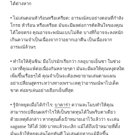
ได้ต่างหาก
• ไม่เล่นตอนหัวร้อนหรือเครียด: อารมณ์ลบอย่างตอนที่กำลัง
โกรธ หัวร้อน หรือเครียด มันจะมีผลต่อการตัดสินใจของคุณ
ได้โดยตรง คุณอาจจะพนันแบบไม่คิด บางทีก็อาจจะลงหนัก
เกินความจำเป็นเนื่องจากว่าอยากเอาคืน เป็นเนื่องจาก
อารมณ์ล้วนๆ
• ทำใจให้คุ้นชิน: มือโปรมักเรียกว่า กลอุบายเย็นชา ในช่วง
เวลาที่คุณแพ้ต่อเนื่องกันหลายๆตา มันจะมีผลให้คุณหงุดหงิด
เพิ่มขึ้นเรื่อยๆได้ คุณจำเป็นจะต้องพยายามเล่นตามแผน
อย่าเปลี่ยนสูตรระหว่างทางเพราะเหตุว่าอารมณ์พาไปเด็ด
ขาด ค่อยๆเล่นอย่างเยือกเย็นที่สุด
• รู้จักหยุดเมื่อได้กำไร:
บาคาร่า
ความละโมบทำให้คุณ
สามารถเปลี่ยนผลกำไรให้เป็นขาดทุนได้ในพริบตาเดียว
ด้วยเหตุดังกล่าว หากคุณตั้งเป้าหมายเอาไว้แล้วว่า จะเล่น
sagame ให้ได้ 500 บาทแล้วจะเลิก แม้ได้ถึงเป้าหมายที่ตั้ง
มั่นแล้วให้หยุดเล่นโดยทันที ไม่เล่นต่อหากแม้มือขึ้น