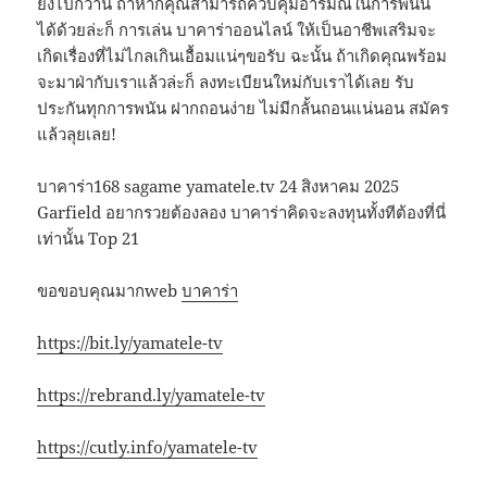
ยิ่งไปกว่านี้ ถ้าหากคุณสามารถควบคุมอารมณ์ในการพนัน
ได้ด้วยล่ะก็ การเล่น บาคาร่าออนไลน์ ให้เป็นอาชีพเสริมจะ
เกิดเรื่องที่ไม่ไกลเกินเอื้อมแน่ๆขอรับ ฉะนั้น ถ้าเกิดคุณพร้อม
จะมาฝ่ากับเราแล้วล่ะก็ ลงทะเบียนใหม่กับเราได้เลย รับ
ประกันทุกการพนัน ฝากถอนง่าย ไม่มีกลั้นถอนแน่นอน สมัคร
แล้วลุยเลย!
บาคาร่า168 sagame yamatele.tv 24 สิงหาคม 2025
Garfield อยากรวยต้องลอง บาคาร่าคิดจะลงทุนทั้งทีต้องที่นี่
เท่านั้น Top 21
ขอขอบคุณมากweb
บาคาร่า
https://bit.ly/yamatele-tv
https://rebrand.ly/yamatele-tv
https://cutly.info/yamatele-tv