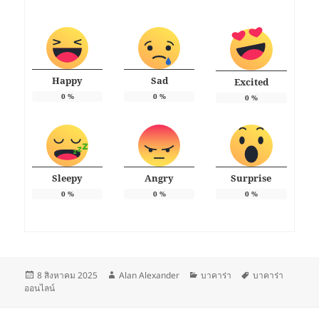
Happy
Sad
Excited
0
%
0
%
0
%
Sleepy
Angry
Surprise
0
%
0
%
0
%
เขียน
ผู้
หมวด
ป้าย
8 สิงหาคม 2025
Alan Alexander
บาคาร่า
บาคาร่า
เมื่อ
เขียน
หมู่
กำกับ
ออนไลน์
แนะแนว