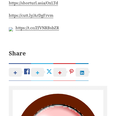
https://shorturl.asia/OxLTd
https://cutt.ly/ArDgFrvm
https://t.co/ZfVNRBsbZR
Share