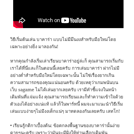
วิธีเริ่มต้นเล่น บาคาร่า แบบไม่มีมึนงงสำหรับมือใหม่โดย
เฉพาะอย่างยิ่ง มาลองกัน!
หากคุณกำลังเริ่มเล่าเรียนบาคาร่าอยู่ล่ะก็ คุณสามารถเริ่มกับ
เราได้ที่นี่และก็ในตอนนี้เลยครับ การเล่นบาคาร่า ฝากไม่มี
อย่างต่ำสำหรับมือใหม่โดยเฉพาะนั้น ไม่ใช่เรื่องยากเกิน
ความสามารถของคุณแน่นอนครับ ด้วยเหตุว่าเกมพนันบน
เว็บ sagame ไม่ได้เล่นยากเลยครับ เรามีคำชี้แจงในหน้า
เดิมพันที่แจ่มแจ้ง คุณสามารถเรียนและก็ทำความเข้าใจด้วย
ตัวเองได้อย่างแน่แท้ แล้วก็ในพาร์ทนี้ ผมจะมาแนะนำวิธีเริ่ม
เล่นแบบง่ายๆไม่มีงงเต็กแน่ๆ มาทดลองกันเลยครับ เลทโก!
• เรียนรู้กติกาเบื้องต้น: ข้อตกลงพื้นฐานของบาคาร่านั้นง่าย
ดายๆนะครับ เพราะว่ามันจะมีฝั่งให้ท่านเลือกเดิมพัน