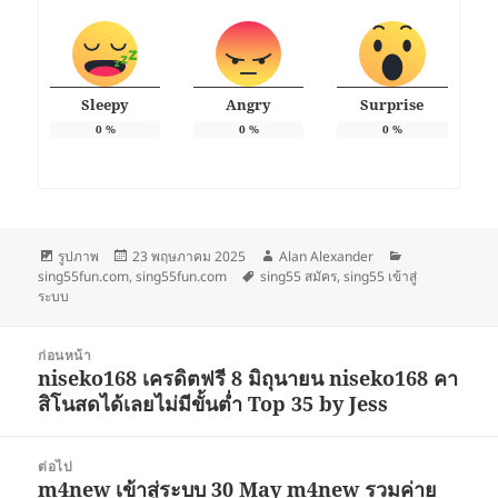
Sleepy
Angry
Surprise
0
%
0
%
0
%
รูป
เขียน
ผู้
หมวด
รูปภาพ
23 พฤษภาคม 2025
Alan Alexander
แบบ
เมื่อ
ป้าย
เขียน
หมู่
sing55fun.com
,
sing55fun.com
sing55 สมัคร
,
sing55 เข้าสู่
เรื่อง
กำกับ
ระบบ
แนะแนว
ก่อนหน้า
เรื่อง
niseko168 เครดิตฟรี 8 มิถุนายน niseko168 คา
เรื่อง
สิโนสดได้เลยไม่มีขั้นต่ำ Top 35 by Jess
ก่อน
หน้า:
ต่อไป
m4new เข้าสู่ระบบ 30 May m4new รวมค่าย
เรื่อง