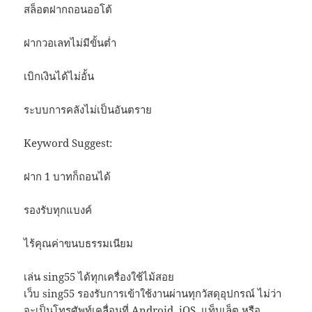
สล็อตฝากถอนออโต้
ฝากวอเลทไม่มีขั้นต่ำ
เบิกเงินได้ไม่อั้น
ระบบการคลังไม่เป็นอันตราย
Keyword Suggest:
ฝาก 1 บาทก็ถอนได้
รองรับทุกแบงค์
ไร้คุณค่าขนบธรรมเนียม
เล่น sing55 ได้ทุกเครื่องใช้ไม้สอย
เว็บ sing55 รองรับการเข้าใช้งานผ่านทุกวัสดุอุปกรณ์ ไม่ว่า
จะเป็นโทรศัพท์เคลื่อนที่ Android, iOS, แท็บเล็ต หรือ