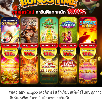
สมัครเลยที่
sing55 เครดิตฟรี
แล้วเริ่มบันเทิงใจไปกับทุกการ
เดิมพัน พร้อมลุ้นรับโบนัสมากมายวันนี้!