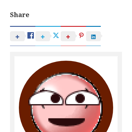
Share