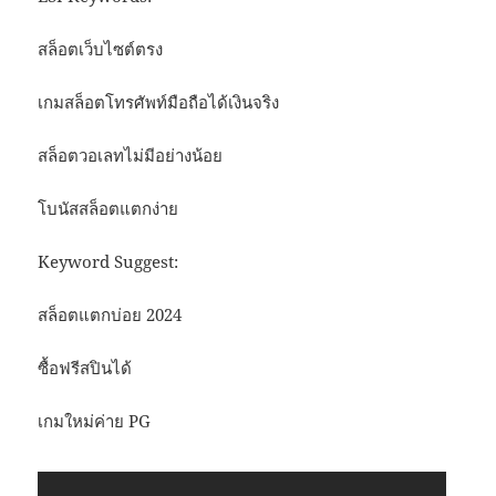
สล็อตเว็บไซต์ตรง
เกมสล็อตโทรศัพท์มือถือได้เงินจริง
สล็อตวอเลทไม่มีอย่างน้อย
โบนัสสล็อตแตกง่าย
Keyword Suggest:
สล็อตแตกบ่อย 2024
ซื้อฟรีสปินได้
เกมใหม่ค่าย PG