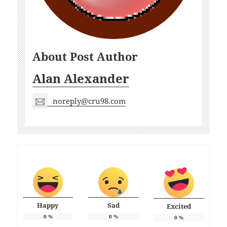
About Post Author
Alan Alexander
noreply@cru98.com
Happy
Sad
Excited
0
%
0
%
0
%