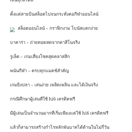
ตั้งแต่สายปั่นสล็อตไปจนกระทั่งคอกีฬาออนไลน์
สล็อตออนไลน์ – กราฟิกงาม โบนัสแตกง่าย
บาคาร่า – ถ่ายทอดสดจากคาสิโนจริง
รูเล็ต – เกมเสี่ยงโชคสุดคลาสสิก
พนันกีฬา – ครบทุกแมตช์สำคัญ
เกมยิงปลา – เล่นง่าย เพลิดเพลิน และได้เงินจริง
กรณีศึกษาผู้เล่นที่ใช้ hi6 เครดิตฟรี
มีผู้เล่นเป็นจำนวนมากที่เริ่มเพียงแต่ใช้ hi6 เครดิตฟรี
แล้วก็สามารถสร้างกำไรหลักพันบาทได้ด้านในไม่กี่วัน