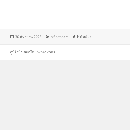
…
เขียน
หมวด
ป้าย
30 กันยายน 2025
hi6bet.com
hi6 สมัคร
เมื่อ
หมู่
กำกับ
ภูมิใจนำเสนอโดย WordPress