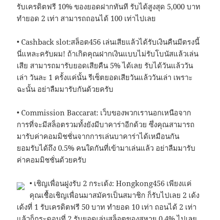
รับเครดิตฟรี 10% ของยอดฝากทันที รับได้สูงสุด 5,000 บาท
ทำยอด 2 เท่า สามารถถอนได้ 100 เท่าไปเลย
• Cashback slot:สล็อต456 เล่นเสียแล้วได้รับเงินคืนมีตรงนี้
นี่แหละครับผม! ถ้าเกิดคุณฝากเงินแบบไม่รับโบนัสแล้วเล่น
เสีย สามารถมารับยอดเสียคืน 5% ได้เลย รับได้วันแล้ววัน
เล่า วันละ 1 ครั้งแค่นั้น รีเซ็ตยอดเสียวันแล้ววันเล่า เพราะ
ฉะนั้น อย่าลืมมารับกันด้วยครับ
• Commission Baccarat: เว็บของพวกเรานอกเหนือจาก
การที่จะมีสล็อตรวมทั้งยังมีบาคาร่าอีกด้วย ซึ่งคุณสามารถ
มารับค่าคอมมิชชั่นจากการเล่นบาคาร่าได้เหมือนกัน
ยอมรับได้ถึง 0.5% คนใดกันที่เข้ามาเล่นแล้ว อย่าลืมมารับ
ค่าคอมมิชชั่นด้วยครับ
• เชิญเพื่อนฝูงรับ 2 กระเด้ง: Hongkong456 เพียงแค่
คุณเชื้อเชิญเพื่อนมาสมัครเป็นสมาชิก ก็รับไปเลย 2 เด้ง
เด้งที่ 1 รับเครดิตฟรี 50 บาท ทำยอด 10 เท่า ถอนได้ 2 เท่า
แล้วก็กระดอนที่ 2 รับยอดเล่นสล็อตของสหาย 0.4% ไปเลย