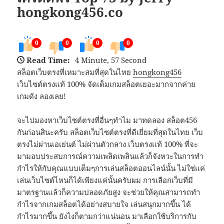
hongkong456.co
0
0
0
0
Read Time:
4 Minute, 57 Second
สล็อตเว็บตรงที่เหมาะสมที่สุดในไทย
hongkong456
เว็บไซต์ตรงแท้ 100% จัดเต็มเกมสล็อตเยอะมากจากค่าย
เกมดัง ลองเลย!
จะไปมองหาเว็บไซต์ตรงที่อื่นๆทำไม มาทดลอง สล็อต456
กันก่อนสินะครับ สล็อตเว็บไซต์ตรงที่ดีเยี่ยมที่สุดในไทย เว็บ
ตรงไม่ผ่านเอเย่นต์ ไม่ผ่านตัวกลาง เว็บตรงแท้ 100% ที่จะ
มามอบประสบการณ์ความเพลิดเพลินแล้วก็จังหวะในการทำ
กำไรให้กับคุณแบบเต็มๆการเล่นสล็อตออนไลน์นั้น ไม่ใช่แค่
เล่นเว็บไซต์ไหนก็ได้เพียงแค่นั้นครับผม การเลือกเว็บที่มี
มาตรฐานแล้วก็ความปลอดภัยสูง จะช่วยให้คุณสามารถทำ
กำไรจากเกมสล็อตได้อย่างสบายใจ เล่นสนุกมากขึ้น ได้
กำไรมากขึ้น ยังไงก็ตามกว่าแน่นอน มาเลือกใช้บริการกับ