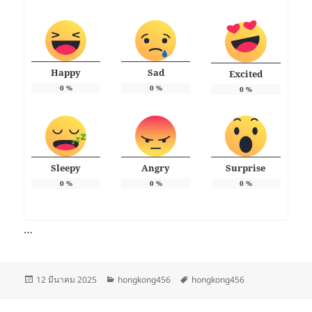
Happy
Sad
Excited
0
%
0
%
0
%
Sleepy
Angry
Surprise
0
%
0
%
0
%
…
เขียน
หมวด
ป้าย
12 มีนาคม 2025
hongkong456
hongkong456
เมื่อ
หมู่
กำกับ