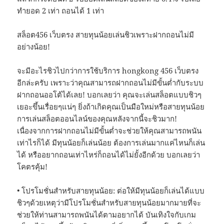
ทำยอด 2 เท่า ถอนได้ 1 เท่า
สล็อต456 เว็บตรง สายทุนน้อยเล่นชิวเพราะฝากถอนไม่มี
อย่างน้อย!
จะมีอะไรชิวไปกว่าการใช้บริการ hongkong 456 เว็บตรง
อีกล่ะครับ เพราะว่าคุณสามารถฝากถอนไม่มีขั้นต่ำกับระบบ
ฝากถอนออโต้ได้เลย! บอกเลยว่า คุณจะเล่นสล็อตแบบชิวๆ
เยอะขึ้นเรื่อยๆแน่ๆ ยิ่งถ้าเกิดคุณเป็นมือใหม่หรือสายทุนน้อย
การเล่นสล็อตออนไลน์ของคุณหลังจากนี้จะชิวมาก!
เนื่องจากการฝากถอนไม่มีขั้นต่ำจะช่วยให้คุณสามารถพนัน
เท่าไรก็ได้ มีทุนน้อยก็เล่นน้อย ต้องการเล่นมากแค่ไหนก็เล่น
ได้ หรืออยากถอนเท่าไหร่ก็ถอนได้ไม่ยั้งอีกด้วย บอกเลยว่า
โคตรคุ้ม!
• โปรโมชั่นสำหรับสายทุนน้อย: ต่อให้มีทุนน้อยก็เล่นได้แบบ
ชิวๆด้วยเหตุว่ามีโปรโมชั่นสำหรับสายทุนน้อยมากมายที่จะ
ช่วยให้ท่านสามารถพนันได้ตามอยากได้ บันเทิงใจกับเกม