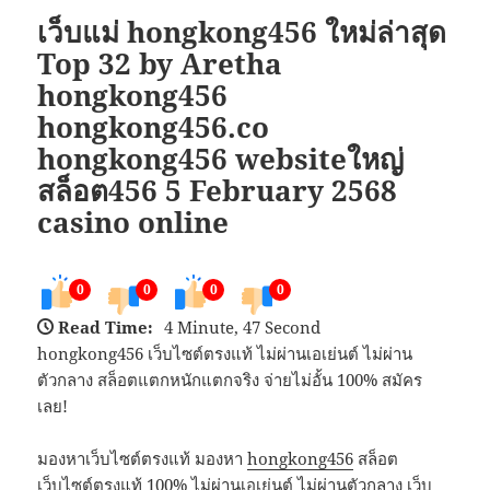
เว็บแม่ hongkong456 ใหม่ล่าสุด
Top 32 by Aretha
hongkong456
hongkong456.co
hongkong456 websiteใหญ่
สล็อต456 5 February 2568
casino online
0
0
0
0
Read Time:
4 Minute, 47 Second
hongkong456 เว็บไซต์ตรงแท้ ไม่ผ่านเอเย่นต์ ไม่ผ่าน
ตัวกลาง สล็อตแตกหนักแตกจริง จ่ายไม่อั้น 100% สมัคร
เลย!
มองหาเว็บไซต์ตรงแท้ มองหา
hongkong456
สล็อต
เว็บไซต์ตรงแท้ 100% ไม่ผ่านเอเย่นต์ ไม่ผ่านตัวกลาง เว็บ