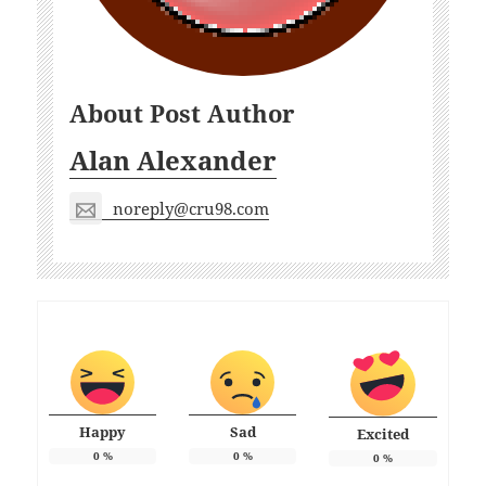
About Post Author
Alan Alexander
noreply@cru98.com
Happy
Sad
Excited
0
%
0
%
0
%