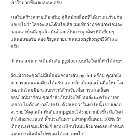
เร้าใจมากขึ้นเลยล่ะนะครับ
• เสริมสร้างความเกี่ยวพัน: คู่คิดนักสล็อตที่ได้มาเล่นร่วมกัน
บ่อยๆไม่ว่าใครจะเล่นได้หรือเสีย ผมเชื่อว่าทุกคนก็พร้อมจะ
กอดและยินดีอยู่แล้ว มันก็เลยเป็นการผูกมิตรที่ดีเยี่ยมๆ
แน่นอนขอรับ ลองเชิญสหายมาเล่นhongkong456กันนะ
ครับ
กำหนดแผนการเดิมพันกับ pgslot แบบมือใหม่ก็ทำได้ง่ายๆ
ถึงแม้ว่าจะคุณไม่มีเพื่อนพ้องมาเล่น pgslot พร้อม คุณก็ยัง
สามารถเล่นคนเดียวได้ครับ แต่ว่าถ้าเกิดคุณเป็นมือใหม่ ไม่
เคยเล่นไหมมีประสบการณ์สำหรับเพื่อการเล่นสล็อต
ออนไลน์มาก่อน คุณกำลังเป็นห่วงใช่ไหมล่ะนะครับ? บอก
เลยว่า ไม่ต้องกังวลไปครับ ด้วยเหตุว่าในพาร์ทนี้ เรา สล็อต
จะช่วยให้คุณเดิมพันกับเกมpgslotได้ง่ายมากยิ่งขึ้น มือใหม่
ทำได้อย่างแน่แท้ ค้ำประกันความง่ายทุกขั้นตอน 100% ถ้า
เกิดคุณพร้อมแล้วล่ะก็ ลงทะเบียนใหม่แล้วมาทดลองกำหนด
แผนการเดิมพันไปพร้อมได้เลย เลทโก!