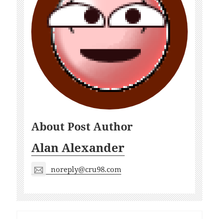
About Post Author
Alan Alexander
noreply@cru98.com