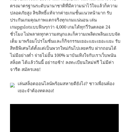
ตรงมาตรฐานระดับนานาชาติที่มีความน่าไว้ใจแล้วก็ความ
ปลอดภัยสูง ลิขสิทธิ์แท้จากค่ายเกมชั้นแนวหน้ามาก รับ
ประกันเกมคุณภาพแตกจริงทุกเกมแน่นอน เล่น
เกมpgslotแบบฟินๆกว่า 4,000 เกมได้ทุกวี่วันตลอด 24
ชั่วโมง ไม่พลาดทุกความสนุกและก็ความเพลิดเพลินแบบจัด
เต็ม มาพร้อมโปรโมชั่นและก็กิจกรรมเยอะแยะเยอะแยะ รับ
สิทธิพิเศษได้ตั้งแต่เป็นพวกใหม่กันไปเลยครับ ฝากถอนได้
ไม่มีอย่างต่ำ จ่ายไม่อั้น 100% มาบันเทิงใจกับเราเว็บพนัน
สล็อต ได้แล้ววันนี้ อย่ารอช้า! ลงทะเบียนใหม่ฟรี ไม่มีค่า
จารีต สมัครเลย!
เล่นสล็อตออนไลน์พร้อมสหายดียังไง? ชาวเพื่อนพ้อง
เยอะจำต้องทดลอง!