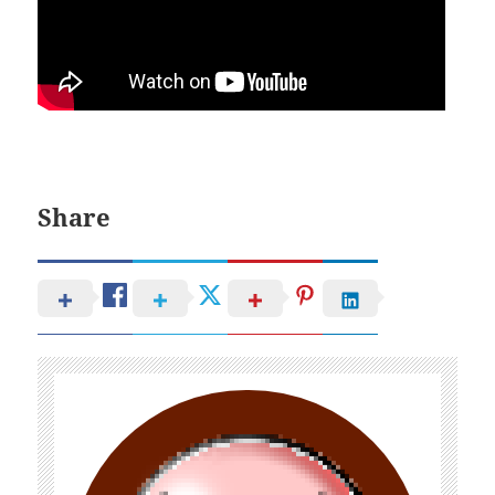
Share