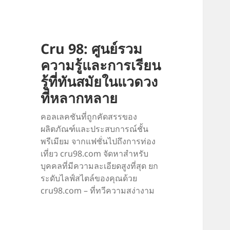
Cru 98: ศูนย์รวม
ความรู้และการเรียน
รู้ที่ทันสมัยในแวดวง
ที่หลากหลาย
คอลเลคชันที่ถูกคัดสรรของ
ผลิตภัณฑ์และประสบการณ์ชั้น
พรีเมียม จากแฟชั่นไปถึงการท่อง
เที่ยว cru98.com จัดหาสำหรับ
บุคคลที่มีความละเอียดสูงที่สุด ยก
ระดับไลฟ์สไตล์ของคุณด้วย
cru98.com – ที่ทวีความสง่างาม