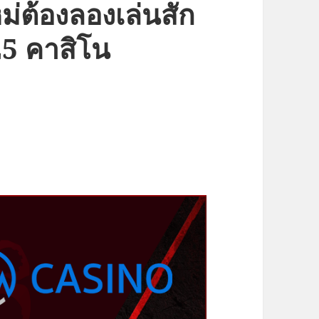
หม่ต้องลองเล่นสัก
25 คาสิโน