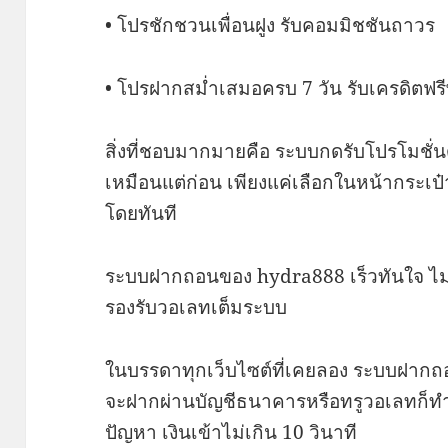
• โปรชักชวนเพื่อนฝูง รับคอมมิชชันถาวร
• โปรฝากสม่ำเสมอครบ 7 วัน รับเครดิตฟรีพ
สิ่งที่ชอบมากมายคือ ระบบกดรับโปรโมชั่น
เหมือนแต่ก่อน เพียงแค่เลือกในหน้ากระเป๋า
โดยทันที
ระบบฝากถอนของ hydra888 เร็วทันใจ ไม
รองรับวอเลทเต็มระบบ
ในบรรดาทุกเว็บไซต์ที่เคยลอง ระบบฝากถอน
จะฝากผ่านบัญชีธนาคารหรือทรูวอเลทก็ทำเ
ปัญหา เงินเข้าไม่เกิน 10 วินาที