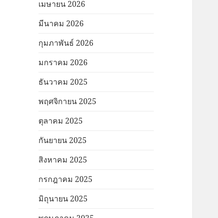
เมษายน 2026
มีนาคม 2026
กุมภาพันธ์ 2026
มกราคม 2026
ธันวาคม 2025
พฤศจิกายน 2025
ตุลาคม 2025
กันยายน 2025
สิงหาคม 2025
กรกฎาคม 2025
มิถุนายน 2025