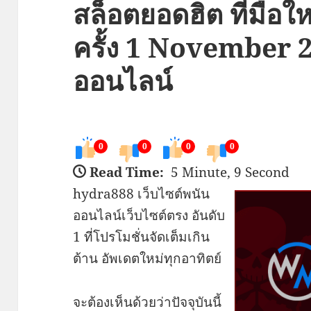
สล็อตยอดฮิต ที่มือใ
ครั้ง 1 November 
ออนไลน์
0
0
0
0
Read Time:
5 Minute, 9 Second
hydra888 เว็บไซต์พนัน
ออนไลน์เว็บไซต์ตรง อันดับ
1 ที่โปรโมชั่นจัดเต็มเกิน
ต้าน อัพเดตใหม่ทุกอาทิตย์
จะต้องเห็นด้วยว่าปัจจุบันนี้