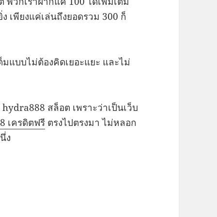
ต์ พวกเราฝากแค่ 100 ได้เพิ่มเติม
่ง เพียงแค่เล่นถึงยอดรวม 300 ก็
ต็มแบบไม่ต้องคิดเยอะแยะ และไม่
อง hydra888 สล็อต เพราะว่าเป็นเว็บ
 เครดิตฟรี
ตรงไปตรงมา ไม่หลอก
ึ่ง