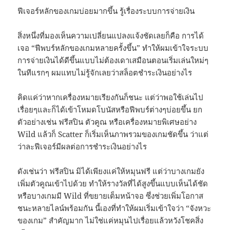
ฟีเจอร์หลักของเกมบ่อยมากขึ้น รู้เรื่องระบบการจ่ายเงิน
สิ่งหนึ่งที่มองเห็นความเปลี่ยนแปลงแจ้งชัดเลยก็คือ การได้
เจอ “ฟีพบร์หลักของเกมหลายครั้งขึ้น” ทำให้ผมเข้าใจระบบ
การจ่ายเงินได้ดีขึ้นแบบไม่ต้องเดาเสมือนตอนเริ่มเล่นใหม่ๆ
ในทีแรกๆ ผมแทบไม่รู้จักเลยว่าสล็อตชำระเงินอย่างไร
คิดแค่ว่าหากเครื่องหมายเรียงกันก็ชนะ แต่ว่าพอใช้เล่นไป
เรื่อยๆและก็ได้เข้าโหมดโบนัสหรือฟีพบร์ต่างๆบ่อยขึ้น ยก
ตัวอย่างเช่น ฟรีสปิน ตัวคูณ หรือเครื่องหมายพิเศษอย่าง
Wild แล้วก็ Scatter ก็เริ่มเห็นภาพรวมของเกมชัดขึ้น ว่าแต่
ว่าละฟีเจอร์มีผลต่อการชำระเงินอย่างไร
ดังเช่นว่า ฟรีสปิน มิได้เพียงแค่ให้หมุนฟรี แต่ว่าบางเกมยัง
เพิ่มตัวคูณเข้าไปด้วย ทำให้รางวัลที่ได้สูงขึ้นแบบเห็นได้ชัด
หรือบางเกมมี Wild ที่ขยายเต็มหน้าจอ ซึ่งช่วยเพิ่มโอกาส
ชนะหลายไลน์พร้อมกัน นี้เองที่ทำให้ผมเริ่มเข้าใจว่า “จังหวะ
ของเกม” สำคัญมาก ไม่ใช่แค่หมุนไปเรื่อยแล้วหวังโชคสิ่ง