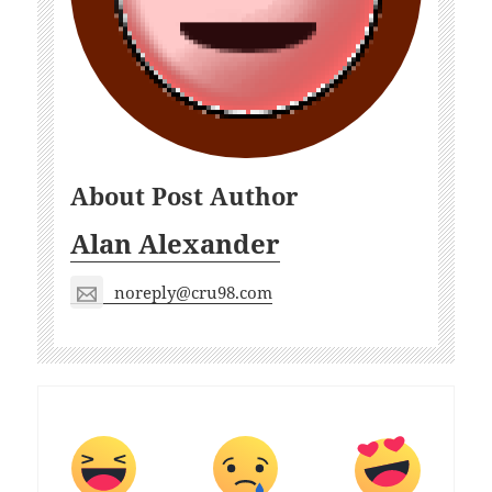
About Post Author
Alan Alexander
noreply@cru98.com