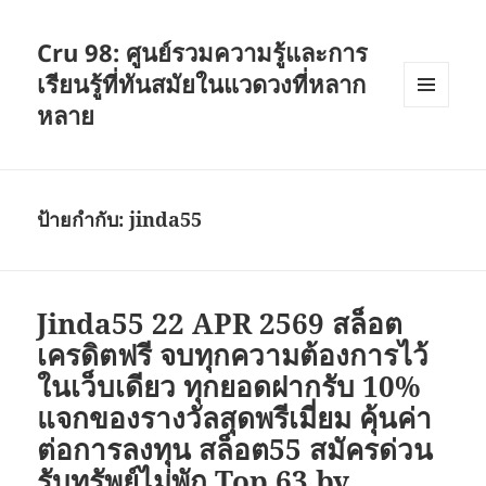
Cru 98: ศูนย์รวมความรู้และการ
เรียนรู้ที่ทันสมัยในแวดวงที่หลาก
หลาย
เมนู
และวิด
เจ็ต
ป้ายกำกับ:
jinda55
Jinda55 22 APR 2569 สล็อต
เครดิตฟรี จบทุกความต้องการไว้
ในเว็บเดียว ทุกยอดฝากรับ 10%
แจกของรางวัลสุดพรีเมี่ยม คุ้นค่า
ต่อการลงทุน สล็อต55 สมัครด่วน
รับทรัพย์ไม่พัก Top 63 by