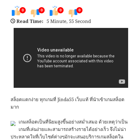
0
0
0
0
Read Time:
5 Minute, 55 Second
สล็อตแตกง่าย ทุกเกมที่ Jinda55 เว็บแท้ ที่นำเข้าเกมสล็อต
มาก
เกมสล็อตเป็นที่นิยมสูงขึ้นอย่างสม่ำเสมอ ด้วยเหตุว่าเป็น
เกมที่เล่นง่ายและสามารถสร้างรายได้อย่างเร็ว จึงไม่น่า
ประหลาดใจที่เว็บไซต์ต่างๆมักจะเสนอบริการเกมสล็อตใน