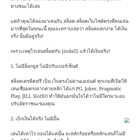
ทางชนะได้เลย
แต่ถ้าคุณได้ลองมาเล่นกับ สล็อต สล็อตเว็บไซต์ตรงที่คนเล่น
มากที่สุดในขณะนี้ คุณจะทราบเลยว่า สล็อตแตกง่าย ได้เงิน
จริง นั้นมีอยู่จริง!
เพราะเหตุไรเล่นสล็อตกับ jinda55 แล้วได้เงินจริง?
1. ไม่มีล็อกยูส ไม่มีปรับเปอร์เซ็นต์
สล็อตเครดิตฟรี เป็น เว็บตรงไม่ผ่านเอเย่นต์ ทุกเกมที่เปิดให้
เล่นเชื่อมตรงจากค่ายหลัก ได้แก่ PG, Joker, Pragmatic
Play, JILI, SlotXO ทำให้มั่นอกมั่นใจได้ว่าไม่มีใครมาแอบ
ปรับอัตราชนะของคุณ
2. เบิกเงินได้จริง ไม่มีอั้น
เล่นได้เท่าไร ถอนได้แค่นั้น จะหลักร้อยหรือหลักแสนก็ไม่มี