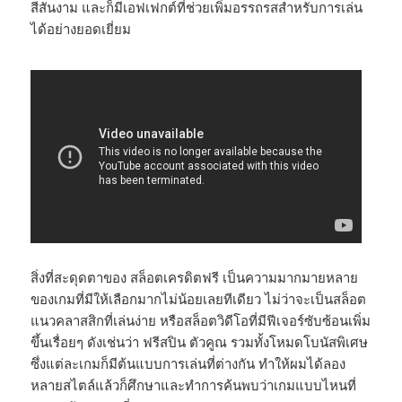
สีสันงาม และก็มีเอฟเฟกต์ที่ช่วยเพิ่มอรรถรสสำหรับการเล่น
ได้อย่างยอดเยี่ยม
สิ่งที่สะดุดตาของ สล็อตเครดิตฟรี เป็นความมากมายหลาย
ของเกมที่มีให้เลือกมากไม่น้อยเลยทีเดียว ไม่ว่าจะเป็นสล็อต
แนวคลาสสิกที่เล่นง่าย หรือสล็อตวิดีโอที่มีฟีเจอร์ซับซ้อนเพิ่ม
ขึ้นเรื่อยๆ ดังเช่นว่า ฟรีสปิน ตัวคูณ รวมทั้งโหมดโบนัสพิเศษ
ซึ่งแต่ละเกมก็มีต้นแบบการเล่นที่ต่างกัน ทำให้ผมได้ลอง
หลายสไตล์แล้วก็ศึกษาและทำการค้นพบว่าเกมแบบไหนที่