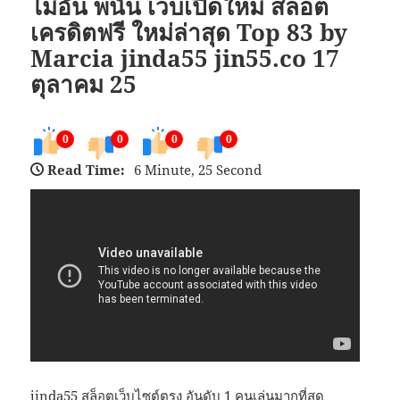
ไม่อั้น พนัน เว็บเปิดใหม่ สล็อต
เครดิตฟรี ใหม่ล่าสุด Top 83 by
Marcia jinda55 jin55.co 17
ตุลาคม 25
0
0
0
0
Read Time:
6 Minute, 25 Second
jinda55 สล็อตเว็บไซต์ตรง อันดับ 1 คนเล่นมากที่สุด