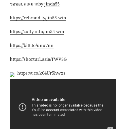
ขอขอบคุณมากby
jinda55
https://rebrand.ly/jin55-win
https://cutly.info/jin55-win
https://bitt.to/unu7nn
https://shorturl.asia/TWVSG
https://t.co/k04Ur5hwxs