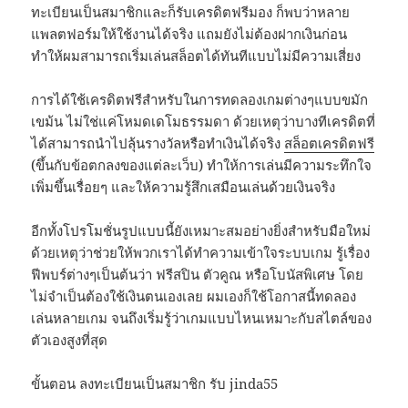
ทะเบียนเป็นสมาชิกและก็รับเครดิตฟรีมอง ก็พบว่าหลาย
แพลตฟอร์มให้ใช้งานได้จริง แถมยังไม่ต้องฝากเงินก่อน
ทำให้ผมสามารถเริ่มเล่นสล็อตได้ทันทีแบบไม่มีความเสี่ยง
การได้ใช้เครดิตฟรีสำหรับในการทดลองเกมต่างๆแบบขมัก
เขม้น ไม่ใช่แค่โหมดเดโมธรรมดา ด้วยเหตุว่าบางทีเครดิตที่
ได้สามารถนำไปลุ้นรางวัลหรือทำเงินได้จริง
สล็อตเครดิตฟรี
(ขึ้นกับข้อตกลงของแต่ละเว็บ) ทำให้การเล่นมีความระทึกใจ
เพิ่มขึ้นเรื่อยๆ และให้ความรู้สึกเสมือนเล่นด้วยเงินจริง
อีกทั้งโปรโมชั่นรูปแบบนี้ยังเหมาะสมอย่างยิ่งสำหรับมือใหม่
ด้วยเหตุว่าช่วยให้พวกเราได้ทำความเข้าใจระบบเกม รู้เรื่อง
ฟีพบร์ต่างๆเป็นต้นว่า ฟรีสปิน ตัวคูณ หรือโบนัสพิเศษ โดย
ไม่จำเป็นต้องใช้เงินตนเองเลย ผมเองก็ใช้โอกาสนี้ทดลอง
เล่นหลายเกม จนถึงเริ่มรู้ว่าเกมแบบไหนเหมาะกับสไตล์ของ
ตัวเองสูงที่สุด
ขั้นตอน ลงทะเบียนเป็นสมาชิก รับ jinda55