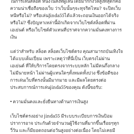
ในการเล่นสล็อต หนึ่งในสิ่งที่ผู้เล่นโดยมากกังวลสูงที่สุดก็คือ
ความน่าเชื่อถือของเว็บ ว่าเว็บนั้นๆจะทุจริตไหม? จะปิดเว็บ
หนีหรือไม่? หรือเล่นJinda55ได้แล้วจะถอนเงินออกได้จริง
หรือไม่? ซึ่งปัญหาเหล่านี้มักเกิดจากเว็บไซต์สล็อตที่ผ่าน
เอเย่นต์ หรือเว็บไซต์ตัวแทนที่ปราศจากความมั่นคงทางการ
เงิน
แต่ว่าสำหรับ สล็อต สล็อตเว็บไซต์ตรง คุณสามารถบันเทิงใจ
ได้แบบเต็มเปี่ยม เพราะเหตุว่าที่นี่เป็น เว็บตรงไม่ผ่าน
เอเย่นต์ ที่ให้บริการโดยตรงจากระบบหลัก ไม่มีคนกึ่งกลาง
ไม่มีนายหน้า ไม่ผ่านผู้แทนใดๆทั้งหมดทั้งปวง ซึ่งข้อดีของ
การเล่นเว็บที่ตรงนั้นมีมากมาย และมีผลโดยตรงต่อ
ประสบการณ์การเล่นjinda55ของคุณ ดังนี้ขอรับ:
• ความมั่นคงและยั่งยืนทางด้านการเงินสูง
เว็บไซต์ตรงอย่าง jinda55 มีระบบระเบียบการเงินป้อม
ปราการอาจ ประกันด้วยจำนวนผู้ใช้งานที่มากขึ้นเรื่อยๆทุก
วี่วัน และก็มียอดถอนต่อวันสูงอย่างต่อเนื่อง โดยไม่เคยมี