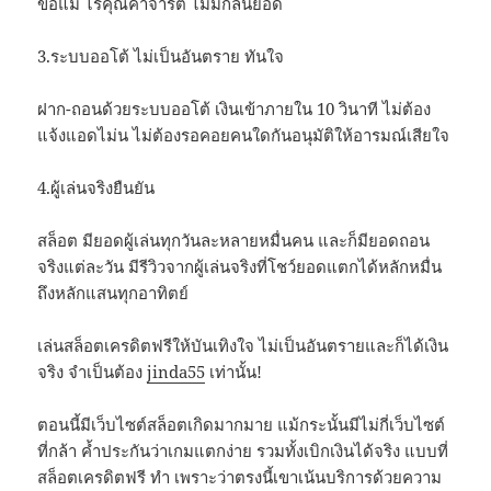
ข้อแม้ ไร้คุณค่าจารีต ไม่มีกลั้นยอด
3.ระบบออโต้ ไม่เป็นอันตราย ทันใจ
ฝาก-ถอนด้วยระบบออโต้ เงินเข้าภายใน 10 วินาที ไม่ต้อง
แจ้งแอดไม่น ไม่ต้องรอคอยคนใดกันอนุมัติให้อารมณ์เสียใจ
4.ผู้เล่นจริงยืนยัน
สล็อต มียอดผู้เล่นทุกวันละหลายหมื่นคน และก็มียอดถอน
จริงแต่ละวัน มีรีวิวจากผู้เล่นจริงที่โชว์ยอดแตกได้หลักหมื่น
ถึงหลักแสนทุกอาทิตย์
เล่นสล็อตเครดิตฟรีให้บันเทิงใจ ไม่เป็นอันตรายและก็ได้เงิน
จริง จำเป็นต้อง
jinda55
เท่านั้น!
ตอนนี้มีเว็บไซต์สล็อตเกิดมากมาย แม้กระนั้นมีไม่กี่เว็บไซต์
ที่กล้า ค้ำประกันว่าเกมแตกง่าย รวมทั้งเบิกเงินได้จริง แบบที่
สล็อตเครดิตฟรี ทำ เพราะว่าตรงนี้เขาเน้นบริการด้วยความ