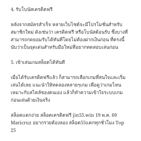
4. รับโบนัสเครดิตฟรี
หลังจากสมัครสำเร็จ หลายเว็บไซต์จะมีโปรโมชั่นสำหรับ
สมาชิกใหม่ ดังเช่นว่า เครดิตฟรี หรือโบนัสต้อนรับ ซึ่งบางที่
สามารถกดยอมรับได้ทันทีโดยไม่ต้องฝากเงินก่อน ที่ตรงนี้
นับว่าเป็นจุดเด่นสำหรับมือใหม่ที่อยากทดสอบเล่นก่อน
5. เข้าเล่นเกมสล็อตได้ทันที
เมื่อได้รับเครดิตฟรีแล้ว ก็สามารถเลือกเกมที่สนใจและเริ่ม
เล่นได้เลย แนะนำให้ทดลองหลายๆเกม เพื่อดูว่าเกมไหน
เหมาะกับสไตล์ของตนเอง แล้วก็ทำความเข้าใจระบบเกม
ก่อนเล่นด้วยเงินจริง
สล็อตแตกง่าย สล็อตเครดิตฟรี jin55.win 19 พ.ค. 69
Maricruz อยากรวยต้องลอง สล็อต55แตกทุกชั่วโมง Top
25