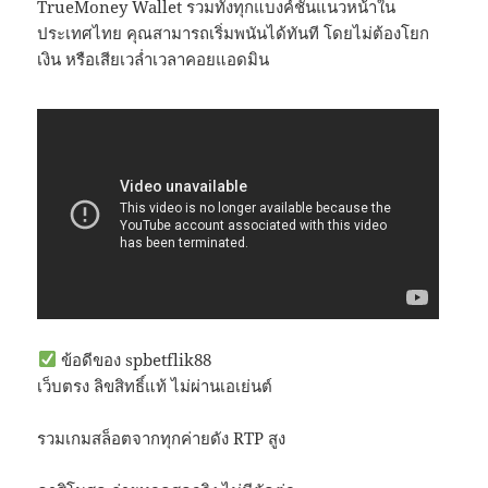
TrueMoney Wallet รวมทั้งทุกแบงค์ชั้นแนวหน้าใน
ประเทศไทย คุณสามารถเริ่มพนันได้ทันที โดยไม่ต้องโยก
เงิน หรือเสียเวล่ำเวลาคอยแอดมิน
ข้อดีของ spbetflik88
เว็บตรง ลิขสิทธิ์แท้ ไม่ผ่านเอเย่นต์
รวมเกมสล็อตจากทุกค่ายดัง RTP สูง