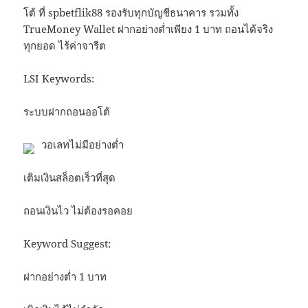
โต้ ที่ spbetflik88 รองรับทุกบัญชีธนาคาร รวมทั้ง
TrueMoney Wallet ฝากอย่างต่ำเพียง 1 บาท ถอนได้จริง
ทุกยอด ไร้ค่าจารีต
LSI Keywords:
ระบบฝากถอนออโต้
วอเลทไม่มีอย่างต่ำ
เติมเงินสล็อตเร็วที่สุด
ถอนเงินไว ไม่ต้องรอคอย
Keyword Suggest:
ฝากอย่างต่ำ 1 บาท