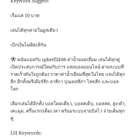
Keyword Suggest:
เริ่มแค่ 10 บาท
เล่นได้ทุกค่ายในยูสเดียว
เบิกเงินไม่ติดเทิร์น
พนันบอลกับ spbetflik88 ค่าน้ำยอดเยี่ยม เล่นได้ทุกคู่
เปิดประสบการณ์ใหม่กับการ แทงบอลออนไลน์ ผ่านระบบที่
รวดเร็วทันใจถูกต้อง ราคาค่าน้ำเยี่ยมที่สุดในไทย แทงได้ทุก
ลีก อีกทั้งพรีเมียร์ลีก ลาลีกา บุนเดสลีกา ไทยลีก และบอล
โลก
เลือกเล่นได้อีกทั้ง บอลโดดเดี่ยว, บอลสเต็ป, บอลสด, สูง-ต่ำ,
เตะมุม, ครึ่งแรก/เต็มเวลา พร้อมระบบจ่ายบิลไว จ่ายเต็มทุก
คู่
LSI Keywords: