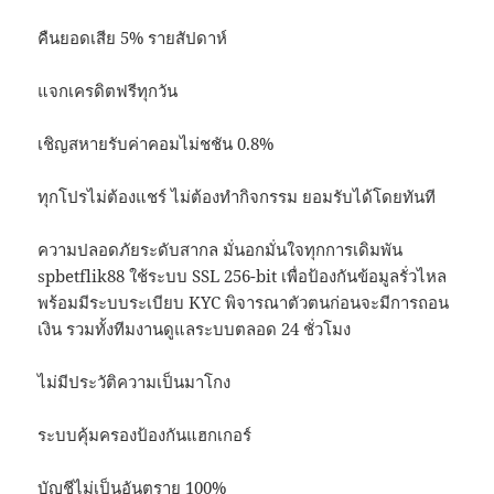
คืนยอดเสีย 5% รายสัปดาห์
แจกเครดิตฟรีทุกวัน
เชิญสหายรับค่าคอมไม่ชชัน 0.8%
ทุกโปรไม่ต้องแชร์ ไม่ต้องทำกิจกรรม ยอมรับได้โดยทันที
ความปลอดภัยระดับสากล มั่นอกมั่นใจทุกการเดิมพัน
spbetflik88 ใช้ระบบ SSL 256-bit เพื่อป้องกันข้อมูลรั่วไหล
พร้อมมีระบบระเบียบ KYC พิจารณาตัวตนก่อนจะมีการถอน
เงิน รวมทั้งทีมงานดูแลระบบตลอด 24 ชั่วโมง
ไม่มีประวัติความเป็นมาโกง
ระบบคุ้มครองป้องกันแฮกเกอร์
บัญชีไม่เป็นอันตราย 100%