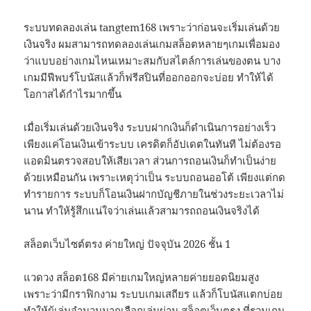
ระบบทดลองเล่น tangtem168 เพราะว่าก่อนจะเริ่มเล่นด้วย
เงินจริง ผมสามารถทดลองเล่นเกมสล็อตหลายๆเกมเพื่อมอง
ว่าแบบอย่างเกมไหนเหมาะสมกับสไตล์การเล่นของตน บาง
เกมมีฟีพบร์โบนัสแล้วก็ฟรีสปินที่ออกออกจะบ่อย ทำให้ได้
โอกาสได้กำไรมากขึ้น
เมื่อเริ่มเล่นด้วยเงินจริง ระบบฝากเงินก็ดำเนินการอย่างเร็ว
เพียงแค่โอนเงินเข้าระบบ เครดิตก็อัปเดตในทันที ไม่ต้องรอ
แอดมินตรวจสอบให้เสียเวลา ส่วนการถอนเงินก็ทำเป็นง่าย
ด้วยเหมือนกัน เพราะเหตุว่าเป็น ระบบถอนออโต้ เพียงแต่กด
ทำรายการ ระบบก็โอนเงินฝากบัญชีภายในช่วงระยะเวลาไม่
นาน ทำให้รู้สึกแน่ใจว่าเล่นแล้วสามารถถอนเงินจริงได้
สล็อตเว็บไซต์ตรง ค่ายใหญ่ ปัจจุบัน 2026 ชั้น 1
แวดวง สล็อต168 มีค่ายเกมใหญ่หลายค่ายยอดนิยมสูง
เพราะว่ามีกราฟิกงาม ระบบเกมเสถียร แล้วก็โบนัสแตกบ่อย
ทำให้ผู้เล่นจำนวนมากเลือกเล่นผ่าน สล็อตเว็บตรง ที่รวมเกม