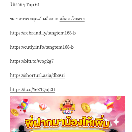
ได้ง่ายๆ Top 61
ขอขอบพระคุณอ้างอิงจาก
สล็อตเว็บตรง
https://rebrand.ly/tangtem168-b
https://cutly.info/tangtem168-b
https://bitt.to/wog2g7
https://shorturl.asia/dbSGi
https://t.co/YeZ1QaJ2It