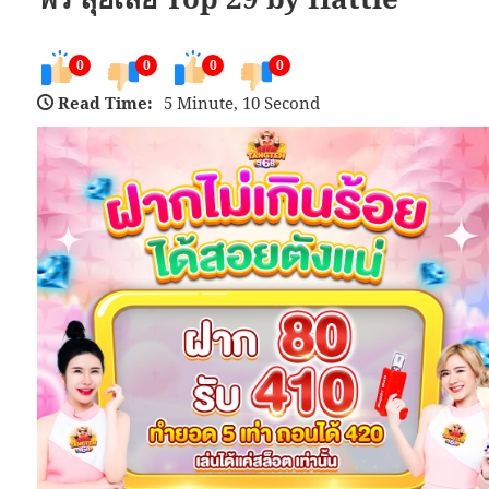
0
0
0
0
Read Time:
5 Minute, 10 Second