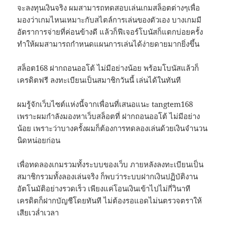
จะลงทุนเงินจริง ผมสามารถทดสอบเล่นเกมสล็อตต่างๆเพื่อ
มองว่าเกมไหนเหมาะกับสไตล์การเล่นของตัวเอง บางเกมมี
อัตราการจ่ายที่ค่อนข้างดี แล้วก็ฟีเจอร์โบนัสก็แตกบ่อยครั้ง
ทำให้ผมสามารถกำหนดแผนการเล่นได้ง่ายดายมากยิ่งขึ้น
สล็อต168 ฝากถอนออโต้ ไม่มีอย่างน้อย พร้อมโบนัสแล้วก็
เครดิตฟรี ลงทะเบียนเป็นสมาชิกวันนี้ เล่นได้ในทันที
ผมรู้จักเว็บไซต์แห่งนี้จากเพื่อนที่เสนอแนะ tangtem168
เพราะผมกำลังมองหาเว็บสล็อตที่ ฝากถอนออโต้ ไม่มีอย่าง
น้อย เพราะว่าบางครั้งผมก็ต้องการทดลองเล่นด้วยเงินจำนวน
นิดหน่อยก่อน
เพื่อทดลองเกมรวมทั้งระบบของเว็บ ภายหลังลงทะเบียนเป็น
สมาชิกรวมทั้งลองเล่นจริง ก็พบว่าระบบฝากเงินปฏิบัติงาน
อัตโนมัติอย่างรวดเร็ว เพียงแค่โอนเงินเข้าไปไม่กี่วินาที
เครดิตก็ฝากบัญชีโดยทันที ไม่ต้องรอแอดไม่นตรวจตราให้
เสียเวล่ำเวลา