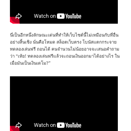
นี่เป็นอีกหนึ่งลักษณะเด่นที่ทำให้เว็บไซต์นี้ไม่เหมือนกับที่อื่น
อย่างสิ้นเชิง นั่นคือโหมด สล็อตเว็บตรง โบนัสแตกกระจาย
ทดลองเล่นฟรี ถอนได้ คนจำนวนไม่น้อยอาจจะเสนอคำถาม
ว่า “เห้ย! ทดลองเล่นฟรีแล้วจะถอนเงินออกมาได้อย่างไร ใน
เมื่อมันเป็นเงินเดโม?”