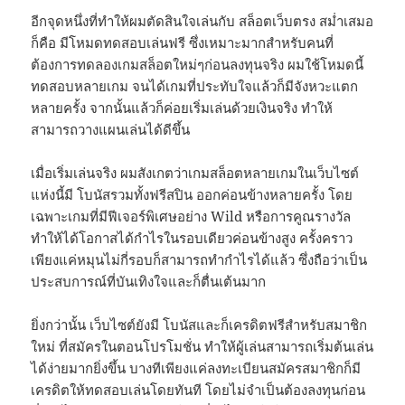
อีกจุดหนึ่งที่ทำให้ผมตัดสินใจเล่นกับ สล็อตเว็บตรง สม่ำเสมอ
ก็คือ มีโหมดทดสอบเล่นฟรี ซึ่งเหมาะมากสำหรับคนที่
ต้องการทดลองเกมสล็อตใหม่ๆก่อนลงทุนจริง ผมใช้โหมดนี้
ทดสอบหลายเกม จนได้เกมที่ประทับใจแล้วก็มีจังหวะแตก
หลายครั้ง จากนั้นแล้วก็ค่อยเริ่มเล่นด้วยเงินจริง ทำให้
สามารถวางแผนเล่นได้ดีขึ้น
เมื่อเริ่มเล่นจริง ผมสังเกตว่าเกมสล็อตหลายเกมในเว็บไซต์
แห่งนี้มี โบนัสรวมทั้งฟรีสปิน ออกค่อนข้างหลายครั้ง โดย
เฉพาะเกมที่มีฟีเจอร์พิเศษอย่าง Wild หรือการคูณรางวัล
ทำให้ได้โอกาสได้กำไรในรอบเดียวค่อนข้างสูง ครั้งคราว
เพียงแค่หมุนไม่กี่รอบก็สามารถทำกำไรได้แล้ว ซึ่งถือว่าเป็น
ประสบการณ์ที่บันเทิงใจและก็ตื่นเต้นมาก
ยิ่งกว่านั้น เว็บไซต์ยังมี โบนัสและก็เครดิตฟรีสำหรับสมาชิก
ใหม่ ที่สมัครในตอนโปรโมชั่น ทำให้ผู้เล่นสามารถเริ่มต้นเล่น
ได้ง่ายมากยิ่งขึ้น บางทีเพียงแค่ลงทะเบียนสมัครสมาชิกก็มี
เครดิตให้ทดสอบเล่นโดยทันที โดยไม่จำเป็นต้องลงทุนก่อน