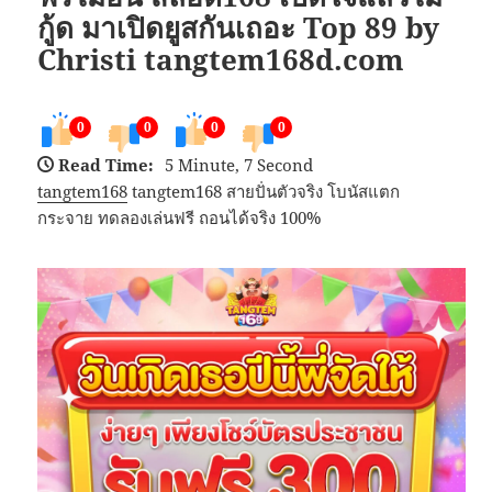
กู้ด มาเปิดยูสกันเถอะ Top 89 by
Christi tangtem168d.com
0
0
0
0
Read Time:
5 Minute, 7 Second
tangtem168
tangtem168 สายปั่นตัวจริง โบนัสแตก
กระจาย ทดลองเล่นฟรี ถอนได้จริง 100%