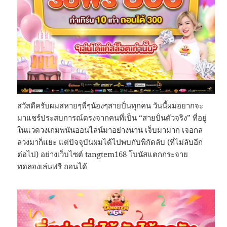
สวัสดีครับผมสหายๆพี่ๆน้องๆสายปั่นทุกคน วันนี้ผมอยากจะ
มาแชร์ประสบการณ์ตรงจากคนที่เป็น “สายปั่นตัวจริง” ที่อยู่
ในแวดวงเกมพนันออนไลน์มาอย่างนาน เจ็บมามาก เจอกล
ลวงมาก็แยะ แต่ปัจจุบันผมได้ไปพบกับพิกัดลับ (ที่ไม่ลับอีก
ต่อไป) อย่างเว็บไซต์ tangtem168 โบนัสแตกกระจาย
ทดลองเล่นฟรี ถอนได้