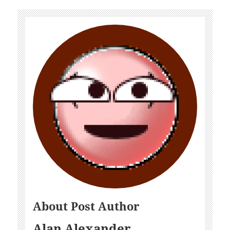
About Post Author
Alan Alexander