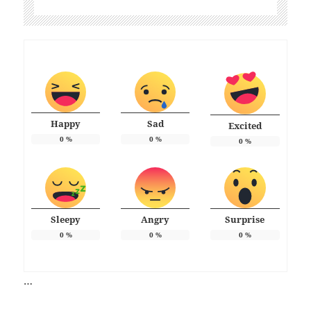
Happy
Sad
Excited
0
%
0
%
0
%
Sleepy
Angry
Surprise
0
%
0
%
0
%
…