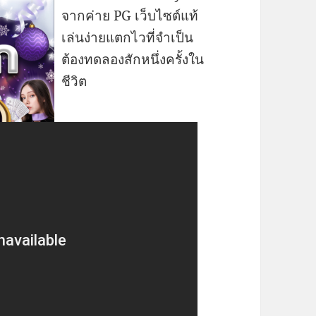
จากค่าย PG เว็บไซต์แท้
เล่นง่ายแตกไวที่จำเป็น
ต้องทดลองสักหนึ่งครั้งใน
ชีวิต