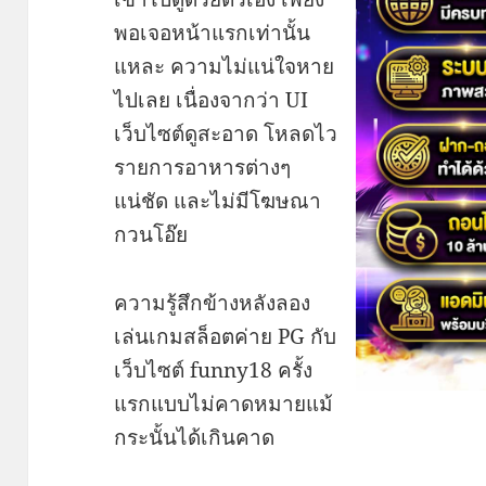
พอเจอหน้าแรกเท่านั้น
แหละ ความไม่แน่ใจหาย
ไปเลย เนื่องจากว่า UI
เว็บไซต์ดูสะอาด โหลดไว
รายการอาหารต่างๆ
แน่ชัด และไม่มีโฆษณา
กวนโอ๊ย
ความรู้สึกข้างหลังลอง
เล่นเกมสล็อตค่าย PG กับ
เว็บไซต์ funny18 ครั้ง
แรกแบบไม่คาดหมายแม้
กระนั้นได้เกินคาด