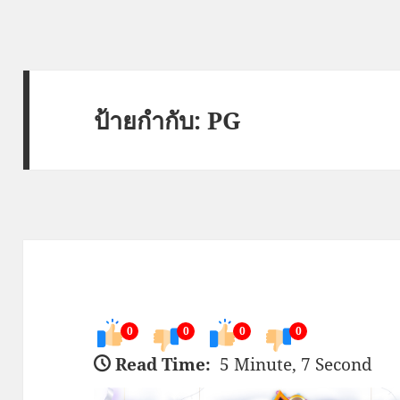
ป้ายกำกับ:
PG
0
0
0
0
Read Time:
5 Minute, 7 Second