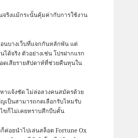
นจริงแม้กระนั้นคุ้มค่ากับการใช้งาน
มือนบางเว็บที่แจกกันหลักพัน แต่
นได้จริง ตัวอย่างเช่น โปรฝากแรก
ยอดเสียรายสัปดาห์ที่ช่วยคืนทุนใน
ื้อหาแจ้งชัด ไม่ล่อลวงคนสมัครด้วย
ำคัญเป็นสามารถกดเลือกรับไหมรับ
นไขก็ไม่เคยทราบสึกบีบคั้น
ก็ค่อยนำไปเล่นสล็อต Fortune Ox