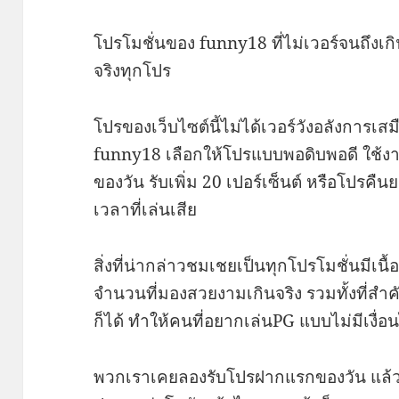
โปรโมชั่นของ funny18 ที่ไม่เวอร์จนถึงเกิ
จริงทุกโปร
โปรของเว็บไซต์นี้ไม่ได้เวอร์วังอลังการเส
funny18 เลือกให้โปรแบบพอดิบพอดี ใช้งา
ของวัน รับเพิ่ม 20 เปอร์เซ็นต์ หรือโปรคืน
เวลาที่เล่นเสีย
สิ่งที่น่ากล่าวชมเชยเป็นทุกโปรโมชั่นมีเน
จำนวนที่มองสวยงามเกินจริง รวมทั้งที่ส
ก็ได้ ทำให้คนที่อยากเล่นPG แบบไม่มีเงื่อ
พวกเราเคยลองรับโปรฝากแรกของวัน แล้ว