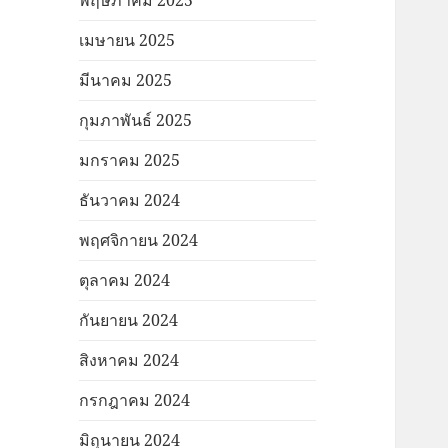
พฤษภาคม 2025
เมษายน 2025
มีนาคม 2025
กุมภาพันธ์ 2025
มกราคม 2025
ธันวาคม 2024
พฤศจิกายน 2024
ตุลาคม 2024
กันยายน 2024
สิงหาคม 2024
กรกฎาคม 2024
มิถุนายน 2024