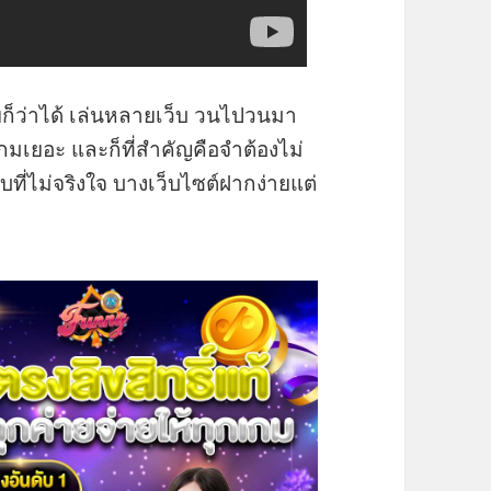
ยก็ว่าได้ เล่นหลายเว็บ วนไปวนมา
เกมเยอะ และก็ที่สำคัญคือจำต้องไม่
็บที่ไม่จริงใจ บางเว็บไซต์ฝากง่ายแต่