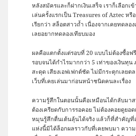
หลังสมัครและก็ฝากเงินเสร็จ เราก็เลือกเข
เล่นครั้งแรกเป็น Treasures of Aztec หรือท
เรียกว่า สล็อตสาวถ้ำ เนื่องจากเคยทดลองเ
เลยอยากทดลองเทียบมอง
ผลคือแตกตั้งแต่รอบที่ 20 แบบไม่ต้องซื้อฟร
รอบจนได้กำไรมากกว่า 5 เท่าของเงินทุน 
สะดุด เสียงเอฟเฟกต์ชัด ไม่มีกระตุกเลยต
เว็บที่เคยเล่นมาก่อนหน้าชนิดคนละเรื่อง
ความรู้สึกในตอนนั้นคือเหมือนได้กลับมาส
ต้องเครียดกับการรอคอย ไม่ต้องคอยดูยอดเง
หมุนรู้สึกตื่นเต้นลุ้นได้จริง แล้วก็ที่สำคัญ
แห่งนี้มิได้ล็อกผลราวกับที่เคยพบมา ความต