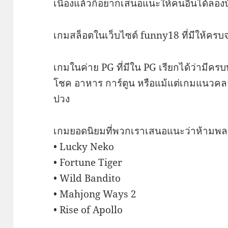
เนื่องแล้วก็อยากเสนอแนะให้คนอื่นได้ลองบ
เกมสล็อตในเว็บไซต์ funny18 ที่มีให้ครบจ
เกมในค่าย PG ที่มีใน PG เรียกได้ว่ามีคร
โชค อาหาร การ์ตูน หรือแม้แต่เกมแนวคลาส
ปวง
เกมยอดนิยมที่พวกเราเสนอแนะว่าห้ามพลา
• Lucky Neko
• Fortune Tiger
• Wild Bandito
• Mahjong Ways 2
• Rise of Apollo