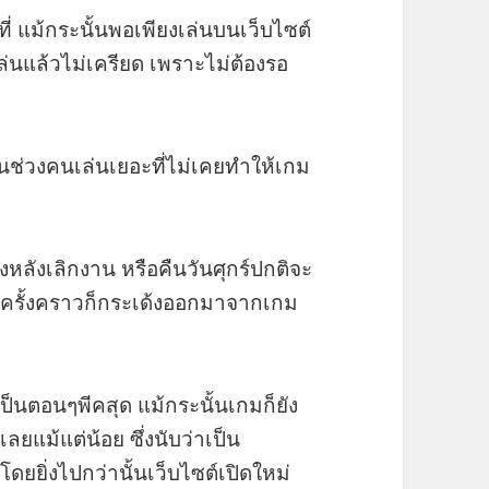
่ แม้กระนั้นพอเพียงเล่นบนเว็บไซต์
เล่นแล้วไม่เครียด เพราะไม่ต้องรอ
่วงคนเล่นเยอะที่ไม่เคยทำให้เกม
างหลังเลิกงาน หรือคืนวันศุกร์ปกติจะ
ครั้งคราวก็กระเด้งออกมาจากเกม
งเป็นตอนๆพีคสุด แม้กระนั้นเกมก็ยัง
ยแม้แต่น้อย ซึ่งนับว่าเป็น
โดยยิ่งไปกว่านั้นเว็บไซต์เปิดใหม่