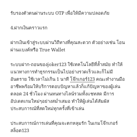
รับรองตัวตนผ่านระบบ OTP เพื่อให้มีความปลอดภัย
4.ฝากเงินคราวแรก
ฝากเงินเข้าสู่ระบบผ่านวิถีทางที่คุณสะดวก ตัวอย่างเช่น โอน
ผ่านแบงค์หรือ True Wallet
ระบบฝาก-ถอนของjoker123 ใช้เทคโนโลยีที่ล้ำสมัย ทำให้
แนวทางการทำธุรกรรมเป็นไปอย่างรวดเร็วและก็ไม่มี
อันตราย ใช้เวลาไม่เกิน 1 นาที
โจ๊กเกอร์123
คณะทำงานมือ
อาชีพพร้อมให้บริการตอบปัญหาแล้วก็แก้ปัญหาของผู้เล่น
ตลอด 24 ชั่วโมง ผ่านหนทางไลน์รวมทั้งแชทสด มีการ
อัปเดตเกมใหม่ๆอย่างสม่ำเสมอ ทำให้ผู้เล่นได้สัมผัส
ประสบการณ์ที่สดใหม่ทุกครั้งที่เข้าเล่น
ประสบการณ์การเล่นที่คุณจะตกหลุมรัก ในเกมโจ๊กเกอร์
สล็อต123