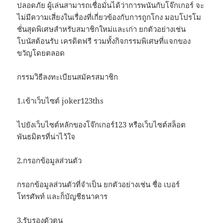
ปลอดภัย ผู้เล่นสามารถเชื่อมั่นได้ว่าการพนันกับโจ๊กเกอร์ จะ
ไม่มีความเสี่ยงในเรื่องที่เกี่ยวข้องกับการถูกโกง มอบโปรโม
ชั่นสุดพิเศษสำหรับสมาชิกใหม่และเก่า ยกตัวอย่างเช่น
โบนัสต้อนรับ เครดิตฟรี รวมทั้งกิจกรรมพิเศษที่แจกของ
ขวัญโดยตลอด
กรรมวิธีลงทะเบียนสมัครสมาชิก
1.เข้าเว็บไซต์ joker123ths
ไปยังเว็บไซต์หลักของโจ๊กเกอร์123 หรือเว็บไซต์สล็อต
พันธมิตรที่น่าไว้ใจ
2.กรอกข้อมูลส่วนตัว
กรอกข้อมูลส่วนตัวที่จำเป็น ยกตัวอย่างเช่น ชื่อ เบอร์
โทรศัพท์ และก็บัญชีธนาคาร
3.รับรองตัวตน