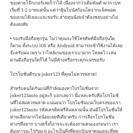
ของค่ายโจ๊กเกอร์เลยก็ว่าได้ เนื่องจากว่าเดิมพันต่ำมาก เบท
เริ่มที่ 1-2 บาทแค่นั้น แต่ว่าลุ้นโบนัสก้อนโตจากแจ็คพอต
ของเกมได้เยอะแยะขอรับ สายทุนน้อยจำต้องชอบอย่างไม่
ต้องสงสัย
• รองรับมือถือทุกรุ่น: ไม่ว่าคุณจะใช้โทรศัพท์มือถือรุ่นใด
ก็ตาม ทั้งระบบ iOS หรือ Android สามารถเข้าใช้งานได้เลย
จ๊ะครับผม เพราะว่าไฟล์เกมของเราเบามาก โหลดไว เล่น
ผ่านมือถือรุ่นใดก็ได้ ไม่มีค้างหรือกระตุกแน่ๆขอรับ
โปรโมชั่นดีๆบน joker123 ที่คุณไม่ควรพลาด!
สำหรับคนใดกันแน่ที่กำลังมองหาโปรโมชั่นจาก
joker123auto อยู่ล่ะก็ บอกเลยว่า นี่แหละครับคือโปรโมชั่
นที่ไม่สมควรพลาด แน่นอนว่า โปรโมชั่นบนเว็บตรงของเรา
joker123auto รหัสเครดิตฟรีล้นหลามนั้น มันมีโปรโมชั่นให้
ท่านเลือกมากไม่น้อยเลยทีเดียวครับ การเลือกโปรโมชั่น
ต่างๆที่อยาก บางครั้งก็อาจจะจะต้องถามตนเองก่อนว่า เรา
ต้องการอะไรกันแน่ อะไรเป็นสิ่งที่ตอบปัญหาคุณเยอะที่สุด