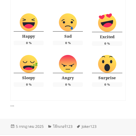
Happy
Sad
Excited
0
%
0
%
0
%
Sleepy
Angry
Surprise
0
%
0
%
0
%
…
เขียน
หมวด
ป้าย
5 กรกฎาคม 2025
โจ๊กเกอร์123
Joker123
เมื่อ
หมู่
กำกับ