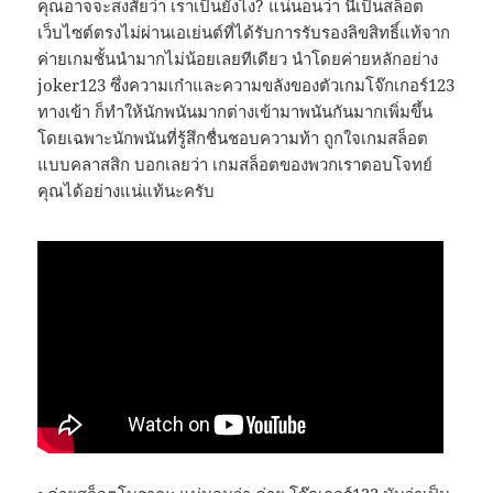
คุณอาจจะสงสัยว่า เราเป็นยังไง? แน่นอนว่า นี่เป็นสล็อต
เว็บไซต์ตรงไม่ผ่านเอเย่นต์ที่ได้รับการรับรองลิขสิทธิ์แท้จาก
ค่ายเกมชั้นนำมากไม่น้อยเลยทีเดียว นำโดยค่ายหลักอย่าง
joker123 ซึ่งความเก๋าและความขลังของตัวเกมโจ๊กเกอร์123
ทางเข้า ก็ทำให้นักพนันมากต่างเข้ามาพนันกันมากเพิ่มขึ้น
โดยเฉพาะนักพนันที่รู้สึกชื่นชอบความท้า ถูกใจเกมสล็อต
แบบคลาสสิก บอกเลยว่า เกมสล็อตของพวกเราตอบโจทย์
คุณได้อย่างแน่แท้นะครับ