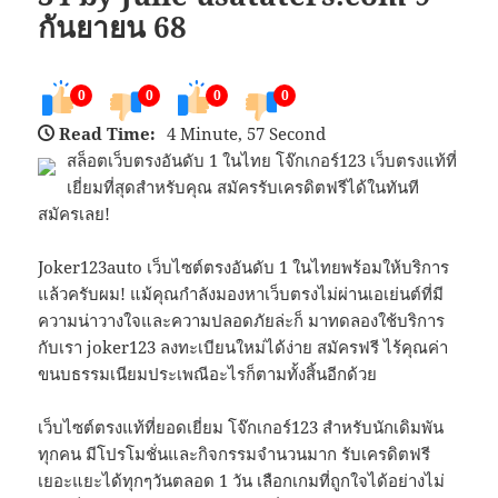
กันยายน 68
0
0
0
0
Read Time:
4 Minute, 57 Second
สล็อตเว็บตรงอันดับ 1 ในไทย โจ๊กเกอร์123 เว็บตรงแท้ที่
เยี่ยมที่สุดสำหรับคุณ สมัครรับเครดิตฟรีได้ในทันที
สมัครเลย!
Joker123auto เว็บไซต์ตรงอันดับ 1 ในไทยพร้อมให้บริการ
แล้วครับผม! แม้คุณกำลังมองหาเว็บตรงไม่ผ่านเอเย่นต์ที่มี
ความน่าวางใจและความปลอดภัยล่ะก็ มาทดลองใช้บริการ
กับเรา joker123 ลงทะเบียนใหม่ได้ง่าย สมัครฟรี ไร้คุณค่า
ขนบธรรมเนียมประเพณีอะไรก็ตามทั้งสิ้นอีกด้วย
เว็บไซต์ตรงแท้ที่ยอดเยี่ยม โจ๊กเกอร์123 สำหรับนักเดิมพัน
ทุกคน มีโปรโมชั่นและกิจกรรมจำนวนมาก รับเครดิตฟรี
เยอะแยะได้ทุกๆวันตลอด 1 วัน เลือกเกมที่ถูกใจได้อย่างไม่