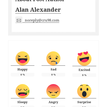
Alan Alexander
noreply@cru98.com
Happy
Sad
Excited
0
%
0
%
0
%
Sleepy
Angry
Surprise