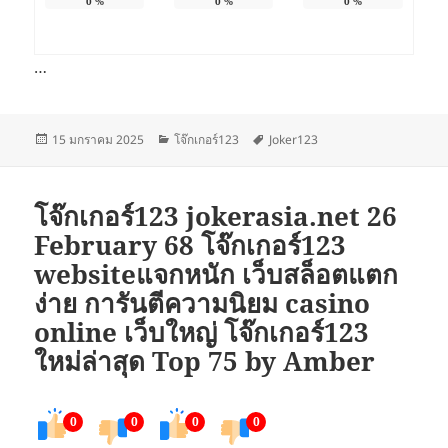
0
%
0
%
0
%
…
เขียน
หมวด
ป้าย
15 มกราคม 2025
โจ๊กเกอร์123
Joker123
เมื่อ
หมู่
กำกับ
โจ๊กเกอร์123 jokerasia.net 26
February 68 โจ๊กเกอร์123
websiteแจกหนัก เว็บสล็อตแตก
ง่าย การันตีความนิยม casino
online เว็บใหญ่ โจ๊กเกอร์123
ใหม่ล่าสุด Top 75 by Amber
0
0
0
0