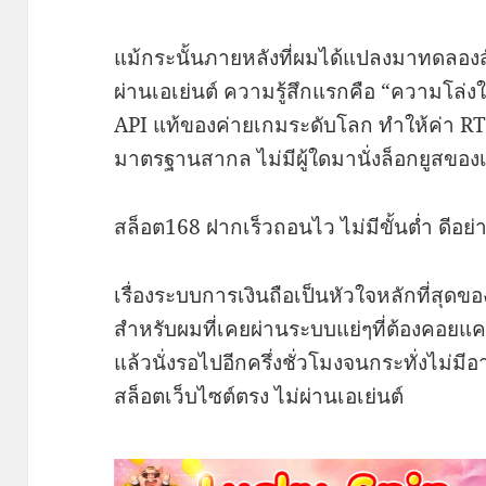
แม้กระนั้นภายหลังที่ผมได้แปลงมาทดลองส
ผ่านเอเย่นต์ ความรู้สึกแรกคือ “ความโล่ง
API แท้ของค่ายเกมระดับโลก ทำให้ค่า RT
มาตรฐานสากล ไม่มีผู้ใดมานั่งล็อกยูสของ
สล็อต168 ฝากเร็วถอนไว ไม่มีขั้นต่ำ ดีอย่าง
เรื่องระบบการเงินถือเป็นหัวใจหลักที่สุด
สำหรับผมที่เคยผ่านระบบแย่ๆที่ต้องคอยแ
แล้วนั่งรอไปอีกครึ่งชั่วโมงจนกระทั่งไม่
สล็อตเว็บไซต์ตรง ไม่ผ่านเอเย่นต์