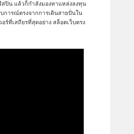
รีสปิน แล้วก็กำลังมองหาแหล่งลงทุน
ประสบการณ์ตรงจากการเดินสายปั่นใน
์ที่เสถียรที่สุดอย่าง สล็อตเว็บตรง