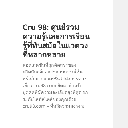
Cru 98: ศูนย์รวม
ความรู้และการเรียน
รู้ที่ทันสมัยในแวดวง
ที่หลากหลาย
คอลเลคชันที่ถูกคัดสรรของ
ผลิตภัณฑ์และประสบการณ์ชั้น
พรีเมียม จากแฟชั่นไปถึงการท่อง
เที่ยว cru98.com จัดหาสำหรับ
บุคคลที่มีความละเอียดสูงที่สุด ยก
ระดับไลฟ์สไตล์ของคุณด้วย
cru98.com – ที่ทวีความสง่างาม