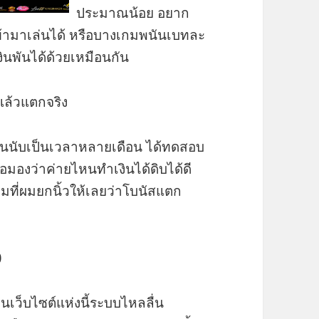
ประมาณน้อย อยาก
เข้ามาเล่นได้ หรือบางเกมพนันเบทละ
งินพันได้ด้วยเหมือนกัน
แล้วแตกจริง
มานานนับเป็นเวลาหลายเดือน ได้ทดสอบ
ื่อมองว่าค่ายไหนทำเงินได้ดิบได้ดี
เกมที่ผมยกนิ้วให้เลยว่าโบนัสแตก
)
นเว็บไซต์แห่งนี้ระบบไหลลื่น