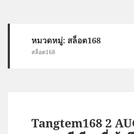
หมวดหมู่:
สล็อต168
สล็อต168
Tangtem168 2 AUG