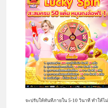
จะปรับให้ทันทีภายใน 5-10 วินาที ทำให้ไม