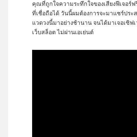
คุณที่ถูกใจความระทึกใจของเสียงฟีเจอร์ฟ
ที่เชื่อถือได้ วันนี้ผมต้องการจะมาแชร์
แวดวงนี้มาอย่างช้านาน จนได้มาเจอเซิฟเวอร
เว็บสล็อต ไม่ผ่านเอเย่นต์