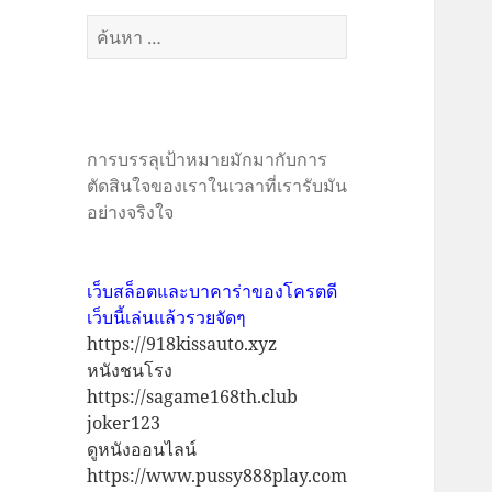
ค้นหา
สำหรับ:
การบรรลุเป้าหมายมักมากับการ
ตัดสินใจของเราในเวลาที่เรารับมัน
อย่างจริงใจ
เว็บสล็อตและบาคาร่าของโครตดี
เว็บนี้เล่นแล้วรวยจัดๆ
https://918kissauto.xyz
หนังชนโรง
https://sagame168th.club
joker123
ดูหนังออนไลน์
https://www.pussy888play.com