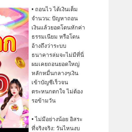
• ถอนไว ได้เงินเต็ม
จำนวน: ปัญหาถอน
เงินแล้วยอดโดนหักค่า
ธรรมเนียม หรือโดน
อ้างถึงว่าระบบ
ธนาคารล่มจะไม่มีที่นี่
ผมเคยถอนยอดใหญ่
หลักหมื่นกลางๆเงิน
เข้าบัญชีเร็วจน
ตระหนกตกใจ ไม่ต้อง
รอข้ามวัน
• ไม่มีอย่างน้อย อิสระ
ที่จริงจริง: วันไหนงบ