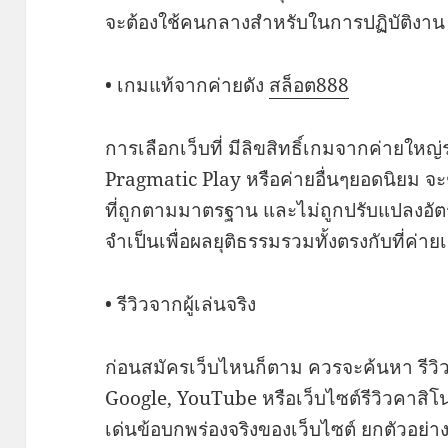
จะต้องใช้คนกลางสำหรับในการปฏิบัติงาน
• เกมแท้จากค่ายดัง
สล็อต888
การเลือกเว็บที่ มีลิขสิทธิ์เกมจากค่ายใหญ
Pragmatic Play หรือค่ายอื่นๆยอดนิยม จ
ที่ถูกตามมาตรฐาน และไม่ถูกปรับแปลงอัตร
จำเป็นเพื่อผลยุติธรรมรวมทั้งตรงกับที่ค่
• รีวิวจากผู้เล่นจริง
ก่อนสมัครเว็บไหนก็ตาม ควรจะค้นหา รีวิวจ
Google, YouTube หรือเว็บไซต์รีวิวคาสิโ
เด่นข้อบกพร่องจริงของเว็บไซต์ ยกตัวอย