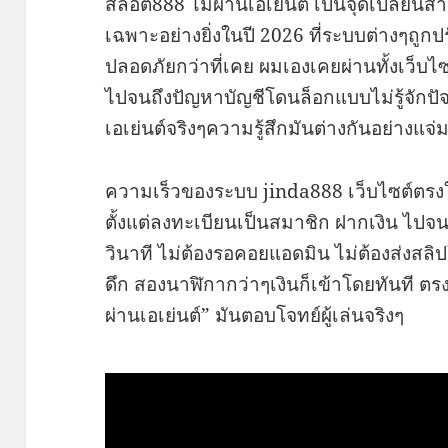
สล็อต888 ไม่ผ่านเอเย่นต์ เป็นจุดเปลี่ย
เฉพาะอย่างยิ่งในปี 2026 ที่ระบบต่างๆถูกปร
ปลอดภัยกว่าที่เคย ผมเองเคยผ่านทั้งเว็บไ
ไปจนถึงปัญหาบัญชีโดนล็อกแบบไม่รู้จักปัจ
เอเย่นต์จริงๆความรู้สึกมันต่างกันอย่างแจ่
ความเร็วของระบบ jinda888 เว็บไซต์ตรง
ตั้งแต่ลงทะเบียนเป็นสมาชิก ฝากเงิน ไปจนถ
วินาที ไม่ต้องรอคอยแอดมิน ไม่ต้องส่งสล
ดึก สองนาฬิกากว่าๆเงินก็เข้าโดยทันที ตรงนี
ผ่านเอเย่นต์” มันตอบโจทย์ผู้เล่นจริงๆ