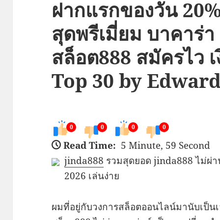
ฝากแรกของวัน 20%
สุดพรีเมี่ยม บาคาร่า
สล็อต888 สมัครไว เง
Top 30 by Edward
0
0
0
0
Read Time:
5 Minute, 59 Second
jinda888
รวมสุดยอด jinda888 ไม่ผ่านเ
2026 เล่นง่าย
ผมที่อยู่กับวงการสล็อตออนไลน์มานับเป็น