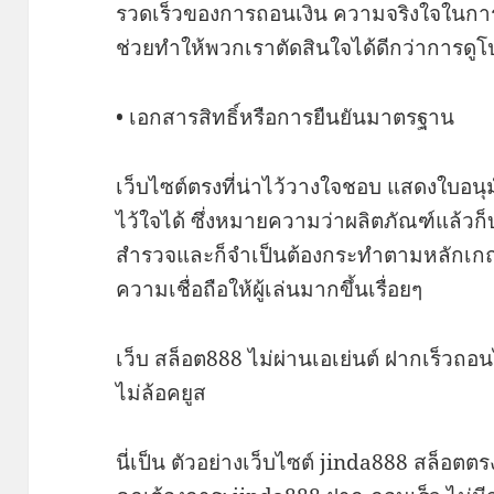
รวดเร็วของการถอนเงิน ความจริงใจในการให้
ช่วยทำให้พวกเราตัดสินใจได้ดีกว่าการดูโ
• เอกสารสิทธิ์หรือการยืนยันมาตรฐาน
เว็บไซต์ตรงที่น่าไว้วางใจชอบ แสดงใบอนุม
ไว้ใจได้ ซึ่งหมายความว่าผลิตภัณฑ์แล้วก็
สำรวจและก็จำเป็นต้องกระทำตามหลักเกณฑ
ความเชื่อถือให้ผู้เล่นมากขึ้นเรื่อยๆ
เว็บ สล็อต888 ไม่ผ่านเอเย่นต์ ฝากเร็วถอนไ
ไม่ล้อคยูส
นี่เป็น ตัวอย่างเว็บไซต์ jinda888 สล็อตตรง