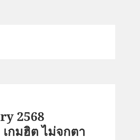
ary 2568
ง เกมฮิต ไม่จกตา