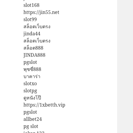
slot168
https://jin55.net
slot99
สล็อตเว็บตรง
jinda44
สล็อตเว็บตรง
สล็อต888
JINDA888
pgslot
พุซซี่888
บาคาร่า
slotxo
slotpg
ดูหนังโป๊
https://1xbetth.vip
pgslot
allbet24
pg slot