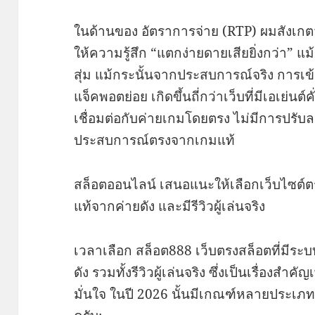
ในด้านของ อัตราการจ่าย (RTP) ผมสังเกตว
ให้ความรู้สึก “แตกง่ายดายเสียยิ่งกว่า” 
สุ่ม แม้กระนั้นจากประสบการณ์จริง การเข้
แจ็คพอตย่อย เกิดขึ้นถี่กว่าเว็บที่มีเอเย่น
เชื่อมต่อกับค่ายเกมโดยตรง ไม่มีการปรับลดอ
ประสบการณ์ตรงจากเกมแท้
สล็อตออนไลน์ เสนอแนะให้เลือกเว็บไซต์ตร
แท้จากค่ายดัง และมีรีวิวผู้เล่นจริง
เวลาเลือก สล็อต888 เว็บตรงสล็อตที่มีระ
ดัง รวมทั้งรีวิวผู้เล่นจริง ซึ่งเป็นเรื่องสำ
มั่นใจ ในปี 2026 นั้นมีเกณฑ์หลายประเภทที