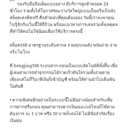
รองรับมือถือเต็มแบบอย่าง มีบริการลูกค้าตลอด 24
ชั่วโมง รวมทั้งได้โอกาสชนะรางวัลใหญ่แบบเป็นจริงเป็นจัง
สล็อตเครดิตฟรี คือคำตอบที่คุณต้องลอง วันนี้เราจะพาคุณ
ไปรู้จักกับเว็บนี้ให้ถี่ถ้วน พร้อมแนวทางการเล่นรวมทั้งเหตุผล
ที่ทำให้คนไม่ใช่น้อยเลือกใช้บริการตรงนี้
สล็อต168 มาตรฐานระดับสากล รวมทุกเกมดัง พนันง่าย จ่าย
จริง ไม่โกง
ที่ hengjing168 ระบบฝาก-ถอนเป็นแบบอัตโนมัติทั้งสิ้น เพื่อ
ผู้เล่นสามารถทำธุรกรรมได้รวดเร็วทันใจรวมทั้งง่ายดาย
เพียงแค่ไม่กี่วินาทีเงินก็เข้าบัญชี พร้อมให้ท่านนำไปเดิมพัน
ในทันที
• ความพิเศษอีกอย่างเป็นระบบนี้ไม่มีอย่างน้อยสำหรับเพื่อ
การฝากหรือถอน คุณสามารถฝากเงินเยอะแค่ไหนก็ได้ตาม
ต้องการ จะ 1 บาท หรือ 10 บาทก็เล่นได้ ไม่มีข้อจำกัดเรื่อง
เงินทุน