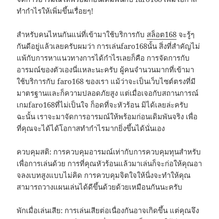
ทำกำไรให้เพิ่มขึ้นเรื่อยๆ!
สำหรับคนไหนกันแน่ที่เข้ามาใช้บริการกับ
สล็อต168
จะรู้ๆ
กันดีอยู่แล้วเลยครับผมว่า การเล่นfaro168นั้น สิ่งที่สำคัญไม่
แพ้กับการหาแนวทางการได้กำไรเลยก็คือ การจัดการกับ
อารมณ์ของตัวเองนี่แหละนะครับ ผู้คนจำนวนมากที่เข้ามา
ใช้บริการกับ faro168 ของเรา แม้ว่าจะเป็นเว็บไซต์ตรงที่มี
มาตรฐานและก็ความปลอดภัยสูง แต่เมื่อเจอกับสถานการณ์
เกมfaro168ที่ไม่เป็นใจ ก็อดที่จะหัวร้อน มิได้เลยล่ะครับ
ฉะนั้น เราจะมาจัดการอารมณ์ให้พร้อมก่อนเดิมพันจริง เพื่อ
ที่คุณจะได้ได้โอกาสทำกำไรมากยิ่งขึ้นได้นั่นเอง
ควบคุมสติ: การควบคุมอารมณ์เท่ากับการควบคุมทุนสำหรับ
เพื่อการเล่นด้วย การที่คุณหัวร้อนแล้วมาเล่นก็จะก่อให้คุณอา
จลงเบทสูงแบบไม่คิด การควบคุมจิตใจให้นิ่งจะทำให้คุณ
สามารถวางแผนเล่นได้ดีขึ้นด้วยด้วยเหมือนกันนะครับ
พักเมื่อเล่นเสีย: การเล่นเสียต่อเนื่องกันอาจเกิดขึ้น แต่คุณจึง