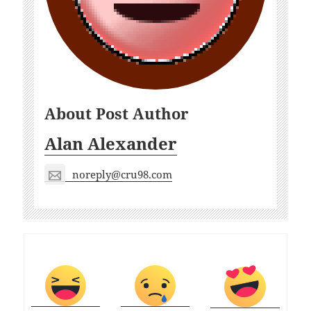
About Post Author
Alan Alexander
noreply@cru98.com