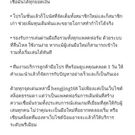
เชื่อมั่นได้ทุกยอดเงิน
• โปรโมชั่นแล้วก็โบนัสที่จัดเต็มทั้งสมาชิกใหม่และก็สมาชิก
เก่า ช่วยเพิ่มทุนเดิมพันและขยายโอกาสทำกำไรได้จริง
• รองรับการเล่นผ่านมือถือรวมทั้งทุกแพลตฟอร์ม ด้วยระบบ
ที่ลื่นไหล ใช้งานง่าย หากแม้ผู้เล่นมือใหม่ก็สามารถเข้าใจ
รวมทั้งเริ่มเล่นได้ทันที
• ทีมงานบริการลูกค้ามือโปร ที่พร้อมดูแลคุณตลอด 1 วัน ให้
คำแนะนำแล้วก็จัดการกับปัญหาอย่างเร็วและก็เป็นกันเอง
ด้วยทุกจุดเด่นเหล่านี้ hengjing168 ไม่เพียงแค่เป็นเว็บไซต์
สล็อตธรรมดา แต่ว่าเป็นแพลตฟอร์มการเดิมพันที่สร้าง
ความเชื่อมั่นรวมทั้งประสบการณ์เล่นเกมที่เยี่ยมที่สุดให้กับผู้
เล่นทุกคน ไม่ว่าคุณจะเป็นมือใหม่ที่อยากทดลองเริ่ม หรือ
เซียนสล็อตที่มองหาเว็บไซต์ป้อมอาจจะแล้วก็ให้บริการ
ระดับพรีเมียม