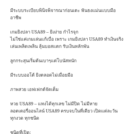
มีระบบระเบียบพินิจพิจารณาก่อนเตะ ฟันธงแม่นแบบมือ
อาชีพ
เกมยิงปลา USA89 – ยิงง่าย กำไรจุก
ไม่ใช่แค่เกมเล่นแก้เบื่อ เพราะ เกมยิงปลา USA89 ทำเงินจริง
เล่นเพลิดเพลิน ลุ้นบอสแตก รับเงินหลักพัน
ลูกกระสุนเริ่มต้นเบาๆแต่โบนัสหนัก
มีระบบออโต้ ยิงตลอดไม่เมื่อยมือ
ภาพสวย เอฟเฟกต์จัดเต็ม
หวย USA89 – แทงได้ทุกเลข ไม่มีปิด ไม่มีหาย
ลอตเตอรี่ออนไลน์ USA89 ครบจบในที่เดียว เปิดแต่ละวัน
ทุกงวด ทุกชนิด
ชนิดที่เปิด: