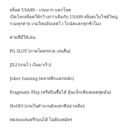
สล็อต USA89 – เกมมาก แตกโหด
เปิดโลกสล็อตให้กว้างกว่าเดิมกับ USA89 สล็อตเว็บไซต์ใหญ่
รวมทุกค่าย เกมใหม่อัปเดตไว โบนัสแตกทุกชั่วโมง
ค่ายที่มีให้เล่น:
PG SLOT (ภาพโคตรสวย เล่นลื่น)
JILI (เกมไว เงินมาเร็ว)
Joker Gaming (คลาสสิกแตกหนัก)
Pragmatic Play (ฟรีสปินซื้อได้ ลุ้นแจ็กเพียงพอตสุดมัน)
SlotXO (เกมในตำนานยังแตกดีอย่างเดิม)
ทดลองเล่นฟรีก่อนได้ ไม่ต้องสมัคร