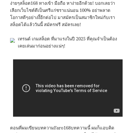
ง่ายๆสล็อต168 ทางเข้า มือถือ หาง่ายอีกด้วย! บอกเลยว่า
เลือกเว็บไซต์ดีเป็นศรีแก่ชราแน่นอน 100% อย่าพลาด
โอกาสดีๆอย่างงี้อีกต่อไป มาสมัครเป็นสมาชิกใหม่กับเรา
สล็อตได้แล้ววันนี้ สมัครฟรี สมัครเลย!
เทรนด์ เกมสล็อต ที่มาแรงในปี 2025 ที่คุณจำเป็นต้อง
เคยเล่นมาก่อนอย่างแน่ๆ!
ตอนที่ผมเขียนบทความFaro168บทความนี้ ผมก็แอบคิด