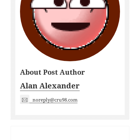
About Post Author
Alan Alexander
noreply@cru98.com