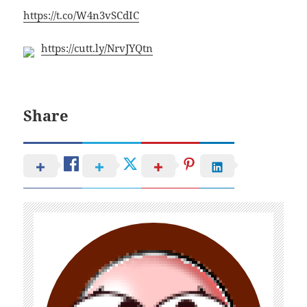
https://t.co/W4n3vSCdIC
https://cutt.ly/NrvJYQtn
Share