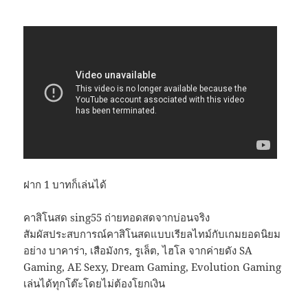
ฝาก 1 บาทก็เล่นได้
คาสิโนสด sing55 ถ่ายทอดสดจากบ่อนจริง
สัมผัสประสบการณ์คาสิโนสดแบบเรียลไทม์กับเกมยอดนิยม
อย่าง บาคาร่า, เสือมังกร, รูเล็ต, ไฮโล จากค่ายดัง SA
Gaming, AE Sexy, Dream Gaming, Evolution Gaming
เล่นได้ทุกโต๊ะโดยไม่ต้องโยกเงิน