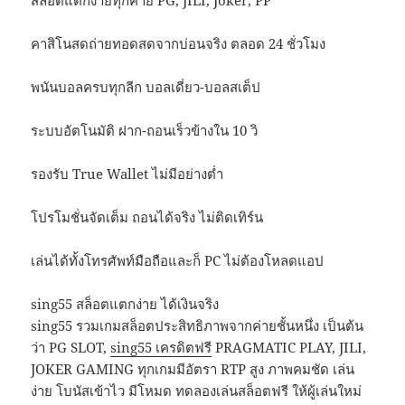
สล็อตแตกง่ายทุกค่าย PG, JILI, Joker, PP
คาสิโนสดถ่ายทอดสดจากบ่อนจริง ตลอด 24 ชั่วโมง
พนันบอลครบทุกลีก บอลเดี่ยว-บอลสเต็ป
ระบบอัตโนมัติ ฝาก-ถอนเร็วข้างใน 10 วิ
รองรับ True Wallet ไม่มีอย่างต่ำ
โปรโมชั่นจัดเต็ม ถอนได้จริง ไม่ติดเทิร์น
เล่นได้ทั้งโทรศัพท์มือถือและก็ PC ไม่ต้องโหลดแอป
sing55 สล็อตแตกง่าย ได้เงินจริง
sing55 รวมเกมสล็อตประสิทธิภาพจากค่ายชั้นหนึ่ง เป็นต้น
ว่า PG SLOT,
sing55 เครดิตฟรี
PRAGMATIC PLAY, JILI,
JOKER GAMING ทุกเกมมีอัตรา RTP สูง ภาพคมชัด เล่น
ง่าย โบนัสเข้าไว มีโหมด ทดลองเล่นสล็อตฟรี ให้ผู้เล่นใหม่