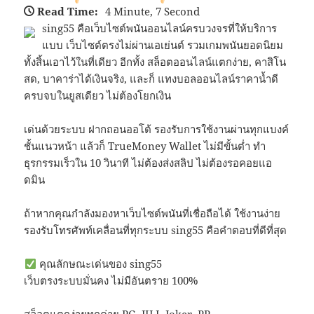
Read Time:
4 Minute, 7 Second
sing55 คือเว็บไซต์พนันออนไลน์ครบวงจรที่ให้บริการ
แบบ เว็บไซต์ตรงไม่ผ่านเอเย่นต์ รวมเกมพนันยอดนิยม
ทั้งสิ้นเอาไว้ในที่เดียว อีกทั้ง สล็อตออนไลน์แตกง่าย, คาสิโน
สด, บาคาร่าได้เงินจริง, และก็ แทงบอลออนไลน์ราคาน้ำดี
ครบจบในยูสเดียว ไม่ต้องโยกเงิน
เด่นด้วยระบบ ฝากถอนออโต้ รองรับการใช้งานผ่านทุกแบงค์
ชั้นแนวหน้า แล้วก็ TrueMoney Wallet ไม่มีขั้นต่ำ ทำ
ธุรกรรมเร็วใน 10 วินาที ไม่ต้องส่งสลิป ไม่ต้องรอคอยแอ
ดมิน
ถ้าหากคุณกำลังมองหาเว็บไซต์พนันที่เชื่อถือได้ ใช้งานง่าย
รองรับโทรศัพท์เคลื่อนที่ทุกระบบ sing55 คือคำตอบที่ดีที่สุด
คุณลักษณะเด่นของ sing55
เว็บตรงระบบมั่นคง ไม่มีอันตราย 100%