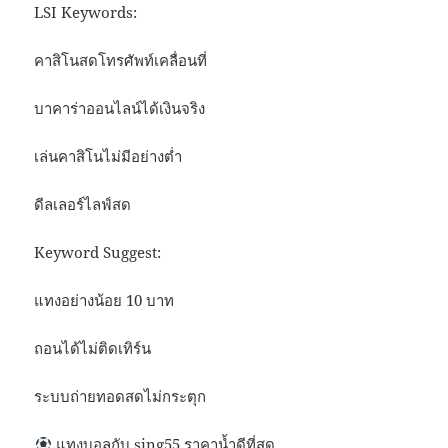
LSI Keywords:
คาสิโนสดโทรศัพท์เคลื่อนที่
บาคาร่าออนไลน์ได้เงินจริง
เล่นคาสิโนไม่มีอย่างต่ำ
ดีลเลอร์ไลฟ์สด
Keyword Suggest:
แทงอย่างน้อย 10 บาท
ถอนได้ไม่ติดเทิร์น
ระบบถ่ายทอดสดไม่กระตุก
แทงบอลกับ sing55 ราคาน้ำดีที่สุด