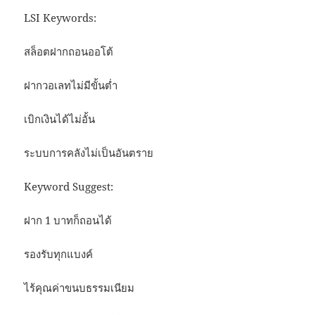
LSI Keywords:
สล็อตฝากถอนออโต้
ฝากวอเลทไม่มีขั้นต่ำ
เบิกเงินได้ไม่อั้น
ระบบการคลังไม่เป็นอันตราย
Keyword Suggest:
ฝาก 1 บาทก็ถอนได้
รองรับทุกแบงค์
ไร้คุณค่าขนบธรรมเนียม