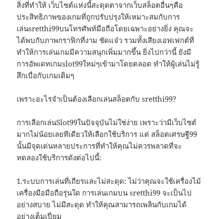
สิ่งที่ทำให้ เว็บไซต์แห่งนี้สะดุดตาจากเว็บสล็อตอื่นๆคือ
ประสิทธิภาพของเกมที่ถูกปรับปรุงให้เหมาะสมกับการ
เล่นsretthi99บนโทรศัพท์มือถือโดยเฉพาะอย่างยิ่ง คุณจะ
ได้พบกับภาพกราฟิกที่งาม ชัดแจ๋ว รวมทั้งเสียงเอฟเฟกต์ที่
ทำให้การเล่นเกมมีความสนุกเพิ่มมากขึ้น ยิ่งไปกว่านี้ ยังมี
การอัพเดทเกมslot99ใหม่ๆเข้ามาโดยตลอด ทำให้ผู้เล่นไม่รู้
สึกเบื่อกับเกมเดิมๆ
เพราะอะไรจำเป็นต้องเลือกเล่นสล็อตกับ sretthi99?
การเลือกเล่นSlot99ในปัจจุบันไม่ใช่ง่าย เพราะว่ามีเว็บไซต์
มากไม่น้อยเลยทีเดียวให้เลือกใช้บริการ แต่ สล็อตเศรษฐี99
นั้นมีจุดเด่นหลายประการที่ทำให้คุณไม่ควรพลาดที่จะ
ทดลองใช้บริการดังต่อไปนี้:
1.ระบบการเล่นที่เถียรและไม่สะดุด: ไม่ว่าคุณจะใช้เครื่องไม้
เครื่องมือมือถือรุ่นใด การเล่นเกมบน sretthi99 จะเป็นไป
อย่างสบาย ไม่มีสะดุด ทำให้คุณสามารถเพลินกับเกมได้
อย่างเต็มเปี่ยม