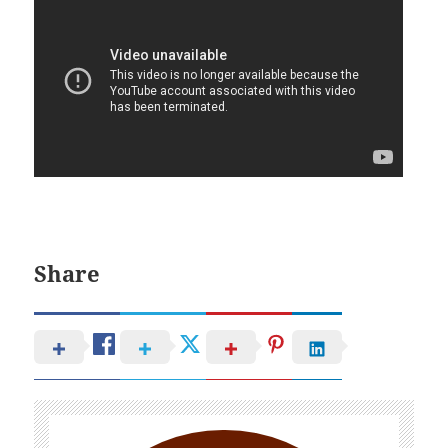
Share