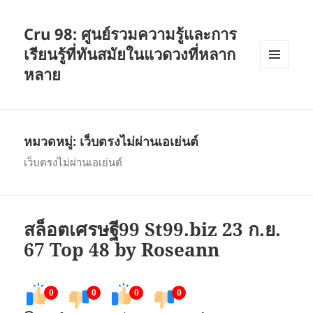
Cru 98: ศูนย์รวมความรู้และการ
เรียนรู้ที่ทันสมัยในแวดวงที่หลาก
หลาย
เมนู
และวิด
เจ็ต
หมวดหมู่:
เว็บตรงไม่ผ่านเอเย่นต์
เว็บตรงไม่ผ่านเอเย่นต์
สล็อตเศรษฐี99 St99.biz 23 ก.ย.
67 Top 48 by Roseann
0
0
0
0