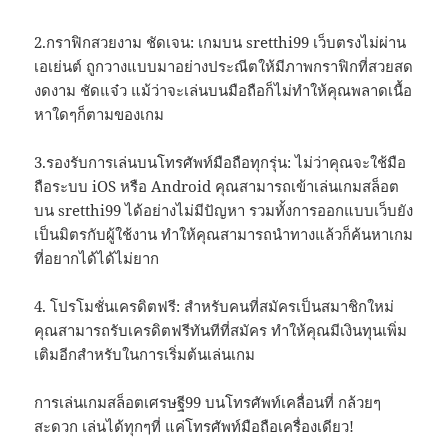
2.กราฟิกสวยงาม ชัดเจน: เกมบน sretthi99 เว็บตรงไม่ผ่าน
เอเย่นต์ ถูกวางแบบมาอย่างประณีตให้มีภาพกราฟิกที่สวยสด
งดงาม ชัดแจ๋ว แม้ว่าจะเล่นบนมือถือก็ไม่ทำให้คุณพลาดเนื้อ
หาใดๆก็ตามของเกม
3.รองรับการเล่นบนโทรศัพท์มือถือทุกรุ่น: ไม่ว่าคุณจะใช้มือ
ถือระบบ iOS หรือ Android คุณสามารถเข้าเล่นเกมสล็อต
บน sretthi99 ได้อย่างไม่มีปัญหา รวมทั้งการออกแบบเว็บยัง
เป็นมิตรกับผู้ใช้งาน ทำให้คุณสามารถนำทางแล้วก็ค้นหาเกม
ที่อยากได้ได้ไม่ยาก
4. โปรโมชั่นเครดิตฟรี: สำหรับคนที่สมัครเป็นสมาชิกใหม่
คุณสามารถรับเครดิตฟรีทันทีที่สมัคร ทำให้คุณมีเงินทุนเพิ่ม
เติมอีกสำหรับในการเริ่มต้นเล่นเกม
การเล่นเกมสล็อตเศรษฐี99 บนโทรศัพท์เคลื่อนที่ กล้วยๆ
สะดวก เล่นได้ทุกๆที่ แค่โทรศัพท์มือถือเครื่องเดียว!