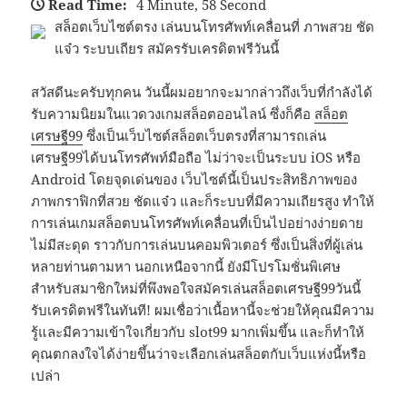
Read Time:
4 Minute, 58 Second
สล็อตเว็บไซต์ตรง เล่นบนโทรศัพท์เคลื่อนที่ ภาพสวย ชัด
แจ๋ว ระบบเถียร สมัครรับเครดิตฟรีวันนี้
สวัสดีนะครับทุกคน วันนี้ผมอยากจะมากล่าวถึงเว็บที่กำลังได้
รับความนิยมในแวดวงเกมสล็อตออนไลน์ ซึ่งก็คือ
สล็อต
เศรษฐี99
ซึ่งเป็นเว็บไซต์สล็อตเว็บตรงที่สามารถเล่น
เศรษฐี99ได้บนโทรศัพท์มือถือ ไม่ว่าจะเป็นระบบ iOS หรือ
Android โดยจุดเด่นของ เว็บไซต์นี้เป็นประสิทธิภาพของ
ภาพกราฟิกที่สวย ชัดแจ๋ว และก็ระบบที่มีความเถียรสูง ทำให้
การเล่นเกมสล็อตบนโทรศัพท์เคลื่อนที่เป็นไปอย่างง่ายดาย
ไม่มีสะดุด ราวกับการเล่นบนคอมพิวเตอร์ ซึ่งเป็นสิ่งที่ผู้เล่น
หลายท่านตามหา นอกเหนือจากนี้ ยังมีโปรโมชั่นพิเศษ
สำหรับสมาชิกใหม่ที่พึงพอใจสมัครเล่นสล็อตเศรษฐี99วันนี้
รับเครดิตฟรีในทันที! ผมเชื่อว่าเนื้อหานี้จะช่วยให้คุณมีความ
รู้และมีความเข้าใจเกี่ยวกับ slot99 มากเพิ่มขึ้น และก็ทำให้
คุณตกลงใจได้ง่ายขึ้นว่าจะเลือกเล่นสล็อตกับเว็บแห่งนี้หรือ
เปล่า