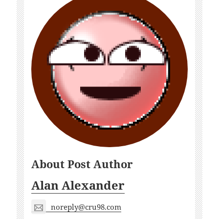
About Post Author
Alan Alexander
noreply@cru98.com