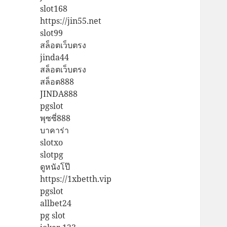
slot168
https://jin55.net
slot99
สล็อตเว็บตรง
jinda44
สล็อตเว็บตรง
สล็อต888
JINDA888
pgslot
พุซซี่888
บาคาร่า
slotxo
slotpg
ดูหนังโป๊
https://1xbetth.vip
pgslot
allbet24
pg slot