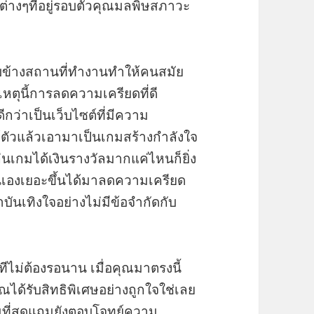
ต่างๆที่อยู่รอบตัวคุณมลพิษสภาวะ
อบข้างสถานที่ทำงานทำให้คนสมัย
เหตุนี้การลดความเครียดที่ดี
กว่าเป็นเว็บไซต์ที่มีความ
ล้ตัวแล้วเอามาเป็นเกมสร้างกำลังใจ
นเกมได้เงินรางวัลมากแค่ไหนก็ยิ่ง
นเองเยอะขึ้นได้มาลดความเครียด
ันเทิงใจอย่างไม่มีข้อจำกัดกับ
ทีไม่ต้องรอนาน เมื่อคุณมาตรงนี้
ณได้รับสิทธิพิเศษอย่างถูกใจใช่เลย
ุ้มที่สุดแถมยังตอบโจทย์ความ