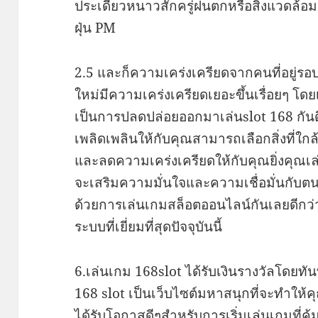
ประเดี๋ยวหนาวสักครู่ฝนตกหรือสิ่งแวดล้อม
ฝุ่น PM
2.5 และก็ความเคร่งเครียดจากคนที่อยู่ร
ใหม่มีความเคร่งเครียดเยอะขึ้นเรื่อยๆ โดย
เป็นการปลดปล่อยออกมาเล่นslot 168 กันดี
เพลิดเพลินให้กับคุณสามารถเลือกสิ่งที่ใก
และลดความเคร่งเครียดให้กับคุณยิ่งคุณเล่
จะเสริมความมั่นใจและความเชื่อมั่นกับต
ด้วยการเล่นเกมสล็อตออนไลน์กันเลยดีกว่าบ
ระบบที่เยี่ยมที่สุดปัจจุบันนี้
6.เล่นเกม 168slot ได้รับเงินรางวัลโดยทัน
168 slot เป็นเว็บไซต์มหาสนุกที่จะทำให้คุ
ได้รับโอกาสดีๆสำหรับการเริ่มเล่นเกมที่ค