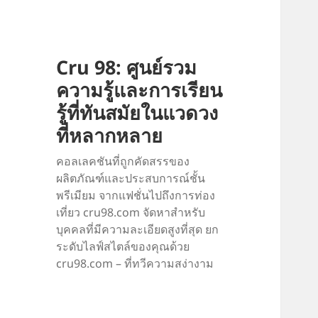
Cru 98: ศูนย์รวม
ความรู้และการเรียน
รู้ที่ทันสมัยในแวดวง
ที่หลากหลาย
คอลเลคชันที่ถูกคัดสรรของ
ผลิตภัณฑ์และประสบการณ์ชั้น
พรีเมียม จากแฟชั่นไปถึงการท่อง
เที่ยว cru98.com จัดหาสำหรับ
บุคคลที่มีความละเอียดสูงที่สุด ยก
ระดับไลฟ์สไตล์ของคุณด้วย
cru98.com – ที่ทวีความสง่างาม