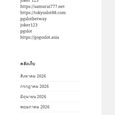
joker 123
https://samurai777.net
https://tokyoslot88.com
pgslotbetway
joker123
pgslot
https://gogoslot.asia
คลังเก็บ
สิงหาคม 2026
กรกฎาคม 2026
มิถุนายน 2026
พฤษภาคม 2026