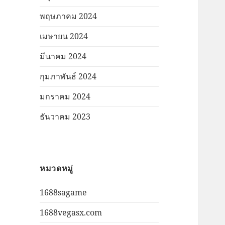
พฤษภาคม 2024
เมษายน 2024
มีนาคม 2024
กุมภาพันธ์ 2024
มกราคม 2024
ธันวาคม 2023
หมวดหมู่
1688sagame
1688vegasx.com