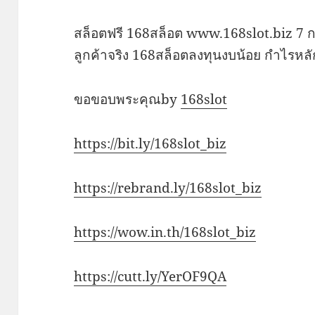
สล็อตฟรี 168สล็อต www.168slot.biz 7 ก
ลูกค้าจริง 168สล็อตลงทุนงบน้อย กำไรห
ขอขอบพระคุณby
168slot
https://bit.ly/168slot_biz
https://rebrand.ly/168slot_biz
https://wow.in.th/168slot_biz
https://cutt.ly/YerOF9QA