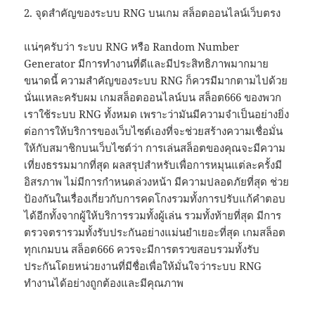
2. จุดสำคัญของระบบ RNG บนเกม สล็อตออนไลน์เว็บตรง
แน่ๆครับว่า ระบบ RNG หรือ Random Number
Generator มีการทำงานที่ดีและมีประสิทธิภาพมากมาย
ขนาดนี้ ความสำคัญของระบบ RNG ก็ควรมีมากตามไปด้วย
นั่นแหละครับผม เกมสล็อตออนไลน์บน สล็อต666 ของพวก
เราใช้ระบบ RNG ทั้งหมด เพราะว่ามันมีความจำเป็นอย่างยิ่ง
ต่อการให้บริการของเว็บไซต์เองที่จะช่วยสร้างความเชื่อมั่น
ให้กับสมาชิกบนเว็บไซต์ว่า การเล่นสล็อตของคุณจะมีความ
เที่ยงธรรมมากที่สุด ผลสรุปสำหรับเพื่อการหมุนแต่ละครั้งมี
อิสรภาพ ไม่มีการกำหนดล่วงหน้า มีความปลอดภัยที่สุด ช่วย
ป้องกันในเรื่องเกี่ยวกับการคดโกงรวมทั้งการปรับแก้คำตอบ
ได้อีกทั้งจากผู้ให้บริการรวมทั้งผู้เล่น รวมทั้งท้ายที่สุด มีการ
ตรวจตรารวมทั้งรับประกันอย่างแม่นยำเยอะที่สุด เกมสล็อต
ทุกเกมบน สล็อต666 ควรจะมีการตรวขสอบรวมทั้งรับ
ประกันโดยหน่วยงานที่มีชื่อเพื่อให้มั่นใจว่าระบบ RNG
ทำงานได้อย่างถูกต้องและมีคุณภาพ