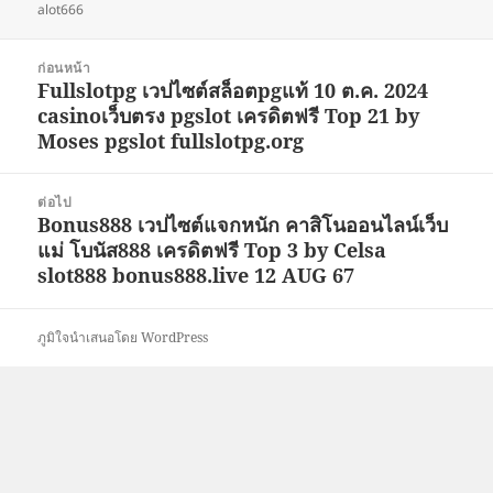
เมื่อ
เขียน
หมู่
กำกับ
alot666
แนะแนว
ก่อนหน้า
เรื่อง
Fullslotpg เวปไซต์สล็อตpgแท้ 10 ต.ค. 2024
เรื่อง
casinoเว็บตรง pgslot เครดิตฟรี Top 21 by
ก่อน
Moses pgslot fullslotpg.org
หน้า:
ต่อไป
Bonus888 เวปไซต์แจกหนัก คาสิโนออนไลน์เว็บ
เรื่อง
แม่ โบนัส888 เครดิตฟรี Top 3 by Celsa
ต่อ
slot888 bonus888.live 12 AUG 67
ไป:
ภูมิใจนำเสนอโดย WordPress