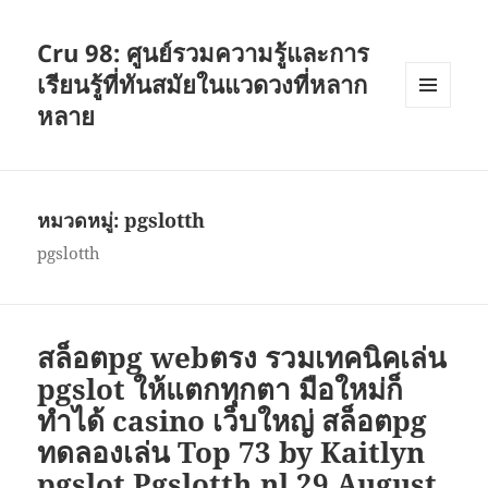
Cru 98: ศูนย์รวมความรู้และการ
เรียนรู้ที่ทันสมัยในแวดวงที่หลาก
หลาย
เมนู
และวิด
เจ็ต
หมวดหมู่:
pgslotth
pgslotth
สล็อตpg webตรง รวมเทคนิคเล่น
pgslot ให้แตกทุกตา มือใหม่ก็
ทำได้ casino เว็บใหญ่ สล็อตpg
ทดลองเล่น Top 73 by Kaitlyn
pgslot Pgslotth.nl 29 August