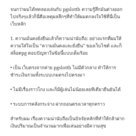
จนกว่าผมได้ทดลองเล่นกับ pgslotth ความรู้สึกมันต่างออก
ไปจริงๆแล้วก็นี่คือเหตุผลลึกๆที่ทำให้ผมตกลงใจใช้ที่นี่เป็น
เว็บหลัก
1. ความมั่นคงยั่งยืนแล้วก็ความน่านับถือ: อย่างแรกที่ผมให้
ความใส่ใจเป็น “ความมั่นคงและยั่งยืน” ของเว็บไซต์ และก็
สล็อตpg ตอบปัญหาในข้อนี้แบบเต็มร้อย
• เป็น เว็บตรงจากค่าย pgslotth ไม่มีตัวกลาง ทำให้การ
ชำระเงินรวมทั้งระบบเกมตรงไปตรงมา
• ไม่มีเรื่องราวโกง และก็มีผู้เล่นไม่น้อยเลยทีเดียวยืนยันได้
• ระบบการคลังกระจ่าง ฝากถอนตรงเวลาทุกคราว
สำหรับผม เรื่องความน่านับถือเป็นปัจจัยหลักที่ทำให้กล้าฝาก
เงินปริมาณเป็นจำนวนมากเพื่อเล่นอย่างมีความสุข