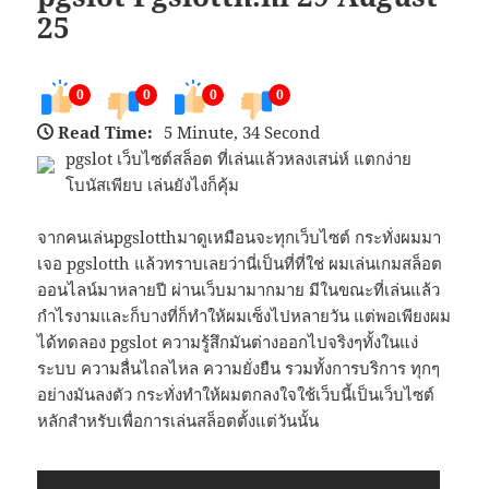
25
0
0
0
0
Read Time:
5 Minute, 34 Second
pgslot เว็บไซต์สล็อต ที่เล่นแล้วหลงเสน่ห์ แตกง่าย
โบนัสเพียบ เล่นยังไงก็คุ้ม
จากคนเล่นpgslotthมาดูเหมือนจะทุกเว็บไซต์ กระทั่งผมมา
เจอ pgslotth แล้วทราบเลยว่านี่เป็นที่ที่ใช่ ผมเล่นเกมสล็อต
ออนไลน์มาหลายปี ผ่านเว็บมามากมาย มีในขณะที่เล่นแล้ว
กำไรงามและก็บางที่ก็ทำให้ผมเซ็งไปหลายวัน แต่พอเพียงผม
ได้ทดลอง pgslot ความรู้สึกมันต่างออกไปจริงๆทั้งในแง่
ระบบ ความลื่นไถลไหล ความยั่งยืน รวมทั้งการบริการ ทุกๆ
อย่างมันลงตัว กระทั่งทำให้ผมตกลงใจใช้เว็บนี้เป็นเว็บไซต์
หลักสำหรับเพื่อการเล่นสล็อตตั้งแต่วันนั้น