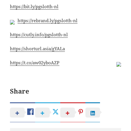
https://bit.ly/pgslotth-nl
https://rebrand.ly/pgslotth-nl
https://cutly.info/pgslotth-nl
https://shorturl.asia/gYALa
https://t.co/aw02yboAZP
Share