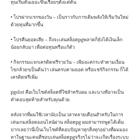
ทุนเริ่มต้นเยอะขึ้นเรื่อยๆตั้งแต่ต้น
• โปรฝากแรกของวัน – เป็นราวกับการเติมพลังให้เริ่มวันใหม่
ด้วยทุนที่มากขึ้น
• โปรคืนยอดเสีย – ถึงจะเล่นสล็อตpgพลาดก็ยังได้เงินเล็ก
น้อยกลับมา เพื่อต่อทุนหรือแก้ตัว
• กิจกรรมแจกเครดิตฟรีรายวัน – เพียงแค่กระทำตามเงื่อน
ไขกล้วยๆเป็นต้นว่า เล่นครบตามยอด หรือแชร์กิจกรรม ก็ได้
เครดิตฟรีเพิ่ม
pgslot คือเว็บไซต์สล็อตที่ใช่สำหรับผม และบางทีอาจเป็น
คำตอบสุดท้ายสำหรับคุณด้วย
หลังจากที่ผมใช้เวลานับเป็นเวลาหลายเดือนสำหรับในการ
เล่นเกมสล็อตออนไลน์ผ่าน สล็อตpg ผมสามารถพูดได้เต็ม
ปากเลยว่านี่เป็นเว็บไซต์ที่ตอบปัญหาทุกสิ่งทุกอย่างที่ผมมอง
หาในฐานะคนที่ชอบเล่นสล็อตpgจริงๆไม่ว่าจะเกิดเรื่องระบบ