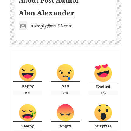
Alan Alexander
noreply@cru98.com
Happy
Sad
Excited
0
%
0
%
0
%
Sleepy
Angry
Surprise