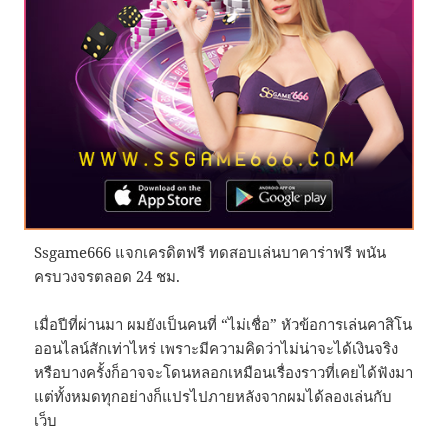
Ssgame666 แจกเครดิตฟรี ทดสอบเล่นบาคาร่าฟรี พนัน
ครบวงจรตลอด 24 ชม.
เมื่อปีที่ผ่านมา ผมยังเป็นคนที่ “ไม่เชื่อ” หัวข้อการเล่นคาสิโน
ออนไลน์สักเท่าไหร่ เพราะมีความคิดว่าไม่น่าจะได้เงินจริง
หรือบางครั้งก็อาจจะโดนหลอกเหมือนเรื่องราวที่เคยได้ฟังมา
แต่ทั้งหมดทุกอย่างก็แปรไปภายหลังจากผมได้ลองเล่นกับ
เว็บ