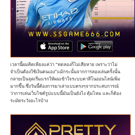
เวลานี้ผมคิดเพียงแค่ว่า “ทดลองก็ไม่เสียหาย เพราะว่าไม่
จำเป็นต้องใช้เงินตนเอง”แม้กระนั้นจากการลองเล่นครั้งนั้น
กลายเป็นจุดเริ่มแรกให้ผมเข้าใจระบบคาสิโนออนไลน์เพิ่ม
มากขึ้น ซึ่งวันนี้ต้องการมาเล่าแบบตรงๆจากประสบการณ์
ว่าการเล่นเว็บไซต์รูปแบบนี้มันเป็นยังไง คุ้มไหม และก็ต้อง
ระมัดระวังอะไรบ้าง