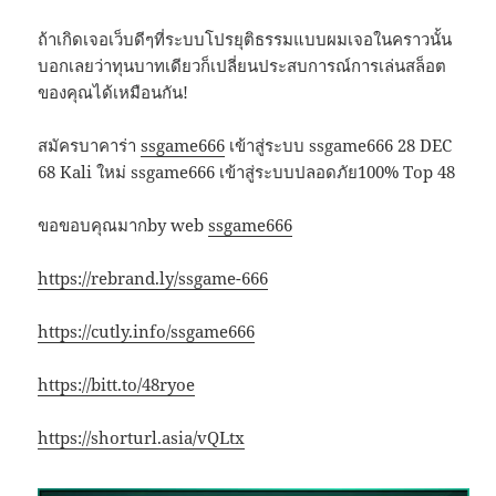
ถ้าเกิดเจอเว็บดีๆที่ระบบโปรยุติธรรมแบบผมเจอในคราวนั้น
บอกเลยว่าทุนบาทเดียวก็เปลี่ยนประสบการณ์การเล่นสล็อต
ของคุณได้เหมือนกัน!
สมัครบาคาร่า
ssgame666
เข้าสู่ระบบ ssgame666 28 DEC
68 Kali ใหม่ ssgame666 เข้าสู่ระบบปลอดภัย100% Top 48
ขอขอบคุณมากby web
ssgame666
https://rebrand.ly/ssgame-666
https://cutly.info/ssgame666
https://bitt.to/48ryoe
https://shorturl.asia/vQLtx