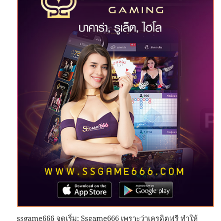
ssgame666 จุดเริ่ม:
Ssgame666
เพราะว่าเครดิตฟรี ทำให้