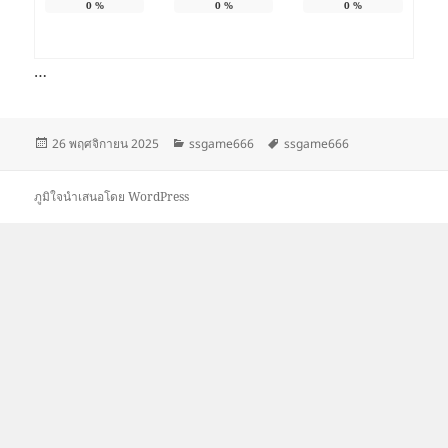
0
%
0
%
0
%
…
เขียน
หมวด
ป้าย
26 พฤศจิกายน 2025
ssgame666
ssgame666
เมื่อ
หมู่
กำกับ
ภูมิใจนำเสนอโดย WordPress