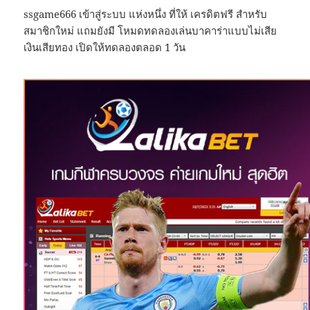
ssgame666 เข้าสู่ระบบ แห่งหนึ่ง ที่ให้ เครดิตฟรี สำหรับ
สมาชิกใหม่ แถมยังมี โหมดทดลองเล่นบาคาร่าแบบไม่เสีย
เงินเสียทอง เปิดให้ทดลองตลอด 1 วัน