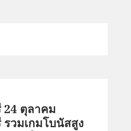
ี 24 ตุลาคม
ี รวมเกมโบนัสสูง