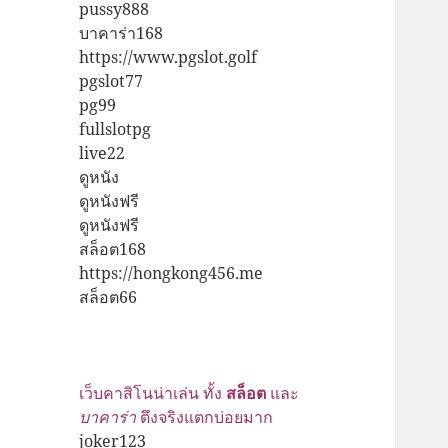
pussy888
บาคาร่า168
https://www.pgslot.golf
pgslot77
pg99
fullslotpg
live22
ดูหนัง
ดูหนังฟรี
ดูหนังฟรี
สล็อต168
https://hongkong456.me
สล็อต66
เว็บคาสิโนน่าเล่น ทั้ง
สล็อต
และ
บาคาร่า
ตึงจริงแตกบ่อยมาก
joker123