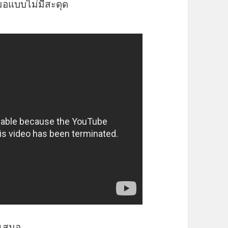
มอแบบไม่มีสะดุด
ำเสมอ