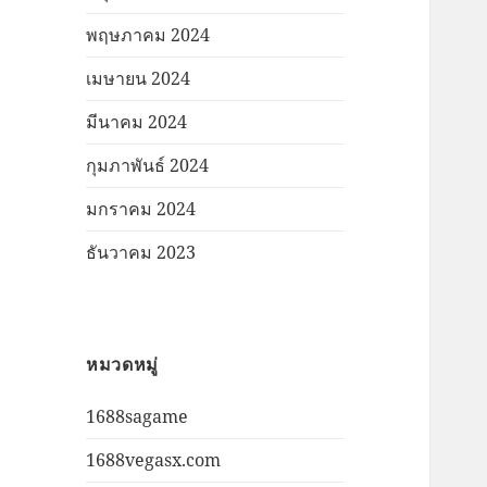
พฤษภาคม 2024
เมษายน 2024
มีนาคม 2024
กุมภาพันธ์ 2024
มกราคม 2024
ธันวาคม 2023
หมวดหมู่
1688sagame
1688vegasx.com