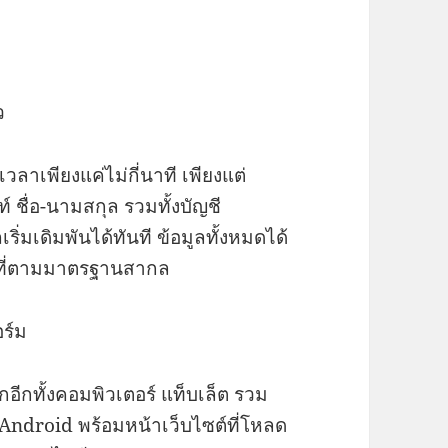
ว
ลาเพียงแค่ไม่กี่นาที เพียงแต่
์ ชื่อ-นามสกุล รวมทั้งบัญชี
่มเดิมพันได้ทันที ข้อมูลทั้งหมดได้
 ที่ตามมาตรฐานสากล
อร์ม
กอีกทั้งคอมพิวเตอร์ แท็บเล็ต รวม
ง Android พร้อมหน้าเว็บไซต์ที่โหลด