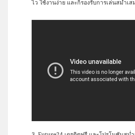
ไว ใช้งานง่าย และก็รองรับการเล่นสม่ำเส
3. Future24 เดรดิตฟรี และโปรโมชันสม่