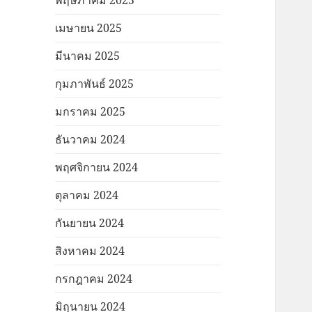
พฤษภาคม 2025
เมษายน 2025
มีนาคม 2025
กุมภาพันธ์ 2025
มกราคม 2025
ธันวาคม 2024
พฤศจิกายน 2024
ตุลาคม 2024
กันยายน 2024
สิงหาคม 2024
กรกฎาคม 2024
มิถุนายน 2024