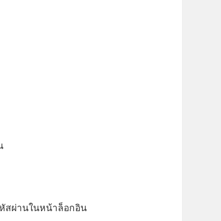
น
รหัสผ่านในหน้าล็อกอิน