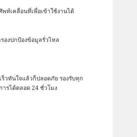
์เคลื่อนที่เพื่อเข้าใช้งานได้
ครองปกป้องข้อมูลรั่วไหล
ร็วทันใจแล้วก็ปลอดภัย รองรับทุก
การได้ตลอด 24 ชั่วโมง