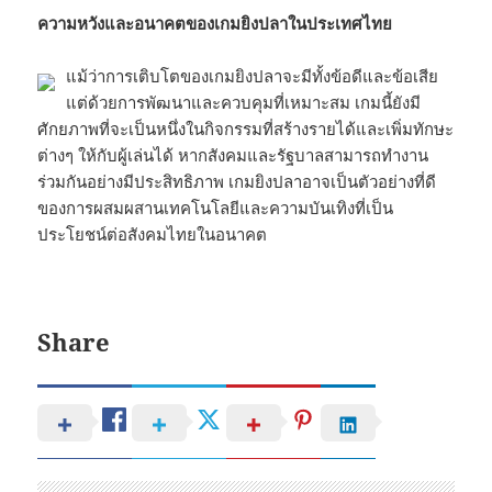
ความหวังและอนาคตของเกมยิงปลาในประเทศไทย
แม้ว่าการเติบโตของเกมยิงปลาจะมีทั้งข้อดีและข้อเสีย
แต่ด้วยการพัฒนาและควบคุมที่เหมาะสม เกมนี้ยังมี
ศักยภาพที่จะเป็นหนึ่งในกิจกรรมที่สร้างรายได้และเพิ่มทักษะ
ต่างๆ ให้กับผู้เล่นได้ หากสังคมและรัฐบาลสามารถทำงาน
ร่วมกันอย่างมีประสิทธิภาพ เกมยิงปลาอาจเป็นตัวอย่างที่ดี
ของการผสมผสานเทคโนโลยีและความบันเทิงที่เป็น
ประโยชน์ต่อสังคมไทยในอนาคต
Share