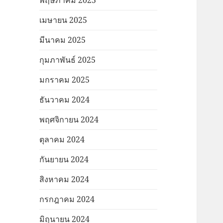
พฤษภาคม 2025
เมษายน 2025
มีนาคม 2025
กุมภาพันธ์ 2025
มกราคม 2025
ธันวาคม 2024
พฤศจิกายน 2024
ตุลาคม 2024
กันยายน 2024
สิงหาคม 2024
กรกฎาคม 2024
มิถุนายน 2024