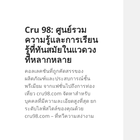
Cru 98: ศูนย์รวม
ความรู้และการเรียน
รู้ที่ทันสมัยในแวดวง
ที่หลากหลาย
คอลเลคชันที่ถูกคัดสรรของ
ผลิตภัณฑ์และประสบการณ์ชั้น
พรีเมียม จากแฟชั่นไปถึงการท่อง
เที่ยว cru98.com จัดหาสำหรับ
บุคคลที่มีความละเอียดสูงที่สุด ยก
ระดับไลฟ์สไตล์ของคุณด้วย
cru98.com – ที่ทวีความสง่างาม