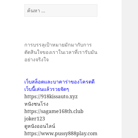
ค้นหา
สำหรับ:
การบรรลุเป้าหมายมักมากับการ
ตัดสินใจของเราในเวลาที่เรารับมัน
อย่างจริงใจ
เว็บสล็อตและบาคาร่าของโครตดี
เว็บนี้เล่นแล้วรวยจัดๆ
https://918kissauto.xyz
หนังชนโรง
https://sagame168th.club
joker123
ดูหนังออนไลน์
https://www.pussy888play.com