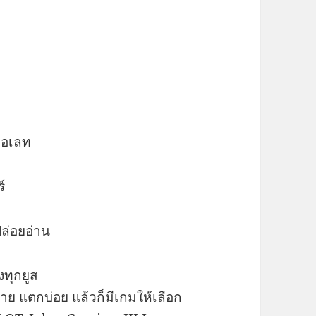
วอเลท
์
ล่อยอ่าน
งทุกยูส
าย แตกบ่อย แล้วก็มีเกมให้เลือก