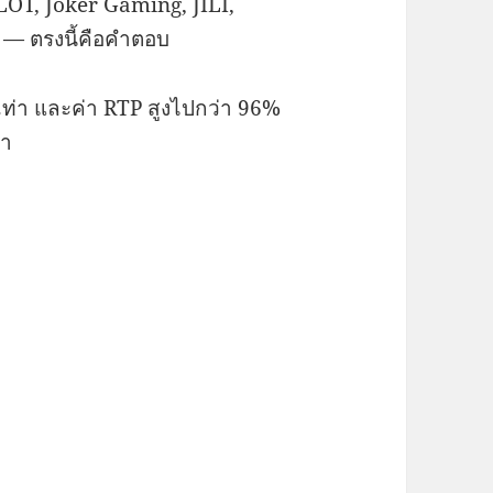
LOT, Joker Gaming, JILI,
— ตรงนี้คือคำตอบ
เท่า และค่า RTP สูงไปกว่า 96%
่า