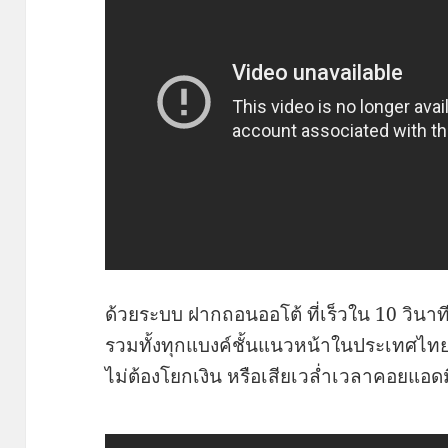
ด้วยระบบ ฝากถอนออโต้ ที่เร็วใน 10 วินาท
รวมทั้งทุกแบงค์ชั้นแนวหน้าในประเทศไทย
ไม่ต้องโยกเงิน หรือเสียเวล่ำเวลาคอยแอด