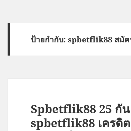
ป้ายกำกับ:
spbetflik88 สมัค
Spbetflik88 25 กั
spbetflik88 เครดิต