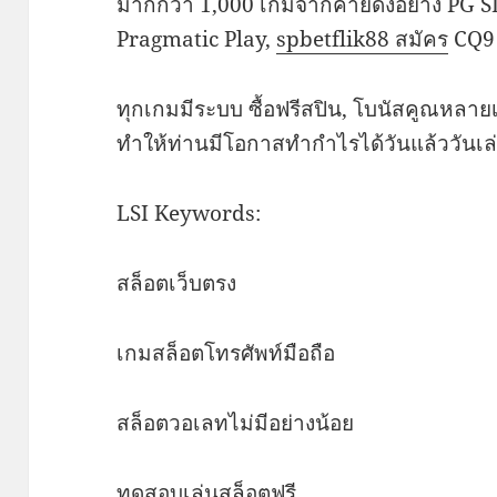
มากกว่า 1,000 เกมจากค่ายดังอย่าง PG S
Pragmatic Play,
spbetflik88 สมัคร
CQ9 
ทุกเกมมีระบบ ซื้อฟรีสปิน, โบนัสคูณหลาย
ทำให้ท่านมีโอกาสทำกำไรได้วันแล้ววันเล
LSI Keywords:
สล็อตเว็บตรง
เกมสล็อตโทรศัพท์มือถือ
สล็อตวอเลทไม่มีอย่างน้อย
ทดสอบเล่นสล็อตฟรี