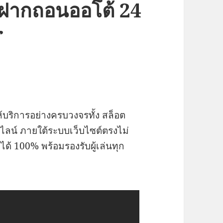
ังฝากถอนออโต้ 24
r
ห้บริการอย่างครบวงจรทั้ง สล็อต
ไลน์ ภายใต้ระบบเว็บไซต์ตรงไม่
ือได้ 100% พร้อมรองรับผู้เล่นทุก